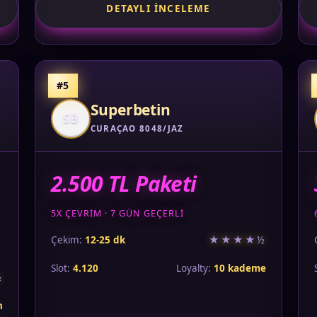
DETAYLI İNCELEME
#5
Superbetin
SB
CURAÇAO 8048/JAZ
2.500 TL Paketi
5X ÇEVRIM · 7 GÜN GEÇERLI
★★★★½
Çekim:
12-25 dk
Slot:
4.120
Loyalty:
10 kademe
½
n