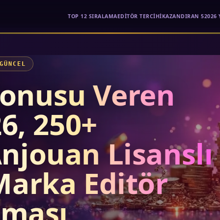
TOP 12 SIRALAMA
EDITÖR TERCIHI
KAZANDIRAN 5
2026 
GÜNCEL
onusu Veren
26, 250+
njouan Lisanslı
Marka Editör
rması