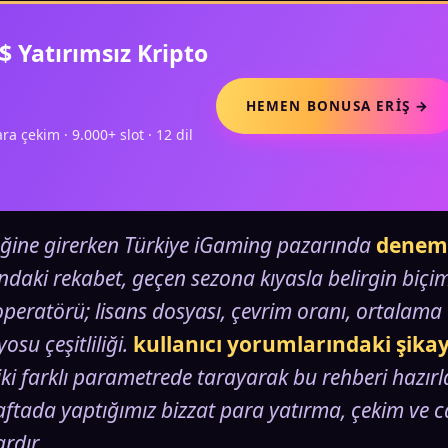
$ Yatırımsız Kripto
HEMEN BONUSA ERIŞ →
a çekim · 9.000+ slot · 12 dil
reğine girerken Türkiye iGaming pazarında
denem
ndaki rekabet, geçen sezona kıyasla belirgin biçim
peratörü; lisans dosyası, çevrim oranı, ortalama
osu çeşitliliği.
kullanıcı yorumlarındaki şika
i farklı parametrede tarayarak bu rehberi hazırl
haftada yaptığımız bizzat para yatırma, çekim ve c
rdır.