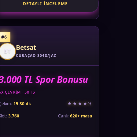
DETAYLI İNCELEME
#6
Betsat
BT
CURAÇAO 8048/JAZ
3.000 TL Spor Bonusu
6X ÇEVRIM · 50 FS
★★★★½
Çekim:
15-30 dk
Slot:
3.760
Canlı:
620+ masa