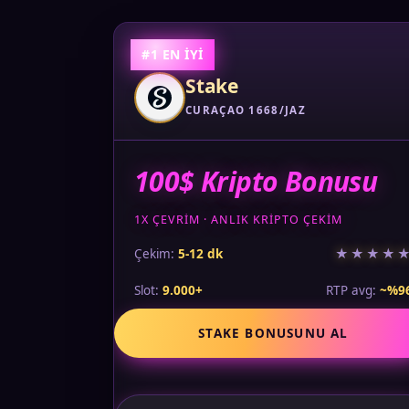
#1 EN İYİ
Stake
CURAÇAO 1668/JAZ
100$ Kripto Bonusu
1X ÇEVRIM · ANLIK KRIPTO ÇEKIM
★★★★
Çekim:
5-12 dk
Slot:
9.000+
RTP avg:
~%9
STAKE BONUSUNU AL