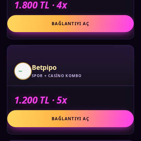
1.800 TL · 4x
BAĞLANTIYI AÇ
Betpipo
SPOR + CASINO KOMBO
1.200 TL · 5x
BAĞLANTIYI AÇ