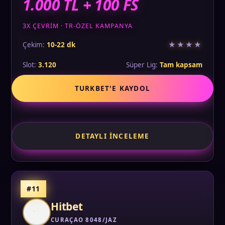
1.000 TL + 100 FS
3X ÇEVRIM · TR-ÖZEL KAMPANYA
★★★★
Çekim:
10-22 dk
Slot:
3.120
Süper Lig:
Tam kapsam
TURKBET'E KAYDOL
DETAYLI İNCELEME
#11
Hitbet
CURAÇAO 8048/JAZ