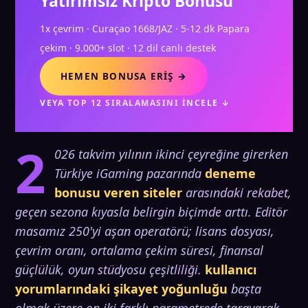
Yatırımsız Kripto Bonusu
1x çevrim · Curaçao 1668/JAZ · 5-12 dk Papara
çekim · 9.000+ slot · 12 dil canlı destek
HEMEN BONUSA ERIŞ →
VEYA TOP 12 SIRALAMASINI INCELE ↓
2
026 takvim yılının ikinci çeyreğine girerken
Türkiye iGaming pazarında
deneme
bonusu veren siteler
arasındaki rekabet,
geçen sezona kıyasla belirgin biçimde arttı. Editör
masamız 250'yi aşan operatörü; lisans dosyası,
çevrim oranı, ortalama çekim süresi, finansal
güçlülük, oyun stüdyosu çeşitliliği.
kullanıcı
yorumlarındaki şikayet yoğunluğu
başta