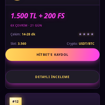
1.500 TL + 200 FS
6X ÇEVRIM · 21 GÜN
★★★★
Çekim:
14-28 dk
Slot:
3.560
Crypto:
USDT/BTC
HITBET'E KAYDOL
DETAYLI İNCELEME
#12