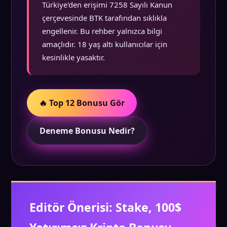
Türkiye'den erişimi 7258 Sayılı Kanun
çerçevesinde BTK tarafından sıklıkla
engellenir. Bu rehber yalnızca bilgi
amaçlıdır. 18 yaş altı kullanıcılar için
kesinlikle yasaktır.
🔥 Top 12 Bonusu Gör
Deneme Bonusu Nedir?
Editör Önerisi: Stake, 100$