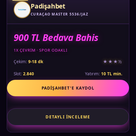
Padişahbet
CURAÇAO MASTER 5536/JAZ
900 TL Bedava Bahis
1X ÇEVRIM · SPOR ODAKLI
★★★½
Çekim:
9-18 dk
Slot:
2.840
Yatırım:
10 TL min.
PADIŞAHBET'E KAYDOL
DETAYLI İNCELEME