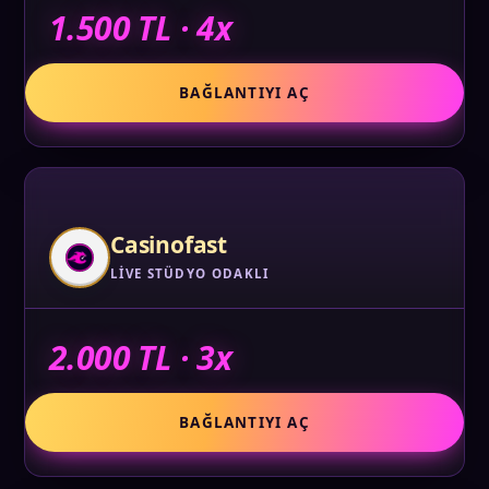
1.500 TL · 4x
BAĞLANTIYI AÇ
Casinofast
LIVE STÜDYO ODAKLI
2.000 TL · 3x
BAĞLANTIYI AÇ