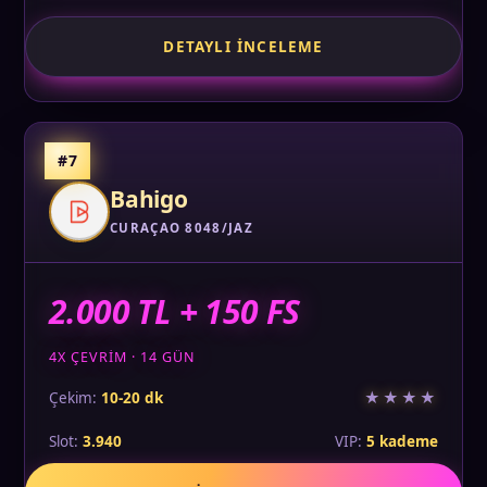
DETAYLI İNCELEME
#7
Bahigo
CURAÇAO 8048/JAZ
2.000 TL + 150 FS
4X ÇEVRIM · 14 GÜN
★★★★
Çekim:
10-20 dk
Slot:
3.940
VIP:
5 kademe