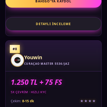
BAHIGO'YA KAYDOL
DETAYLI İNCELEME
#8
Youwin
CURAÇAO MASTER 5536/JAZ
1.250 TL + 75 FS
5X ÇEVRIM · HIZLI KYC
★★★★
Çekim:
8-15 dk