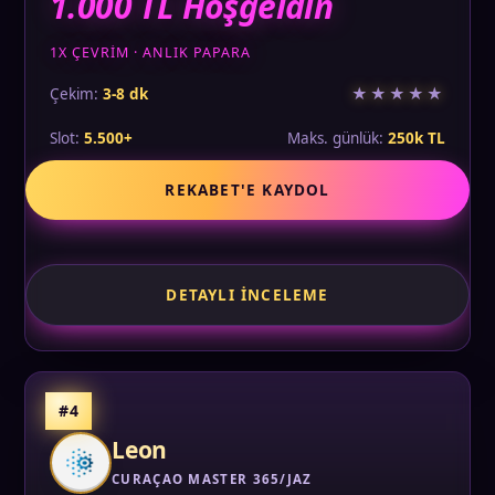
1.000 TL Hoşgeldin
1X ÇEVRIM · ANLIK PAPARA
★★★★★
Çekim:
3-8 dk
Slot:
5.500+
Maks. günlük:
250k TL
REKABET'E KAYDOL
DETAYLI İNCELEME
#4
Leon
CURAÇAO MASTER 365/JAZ