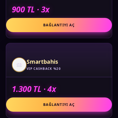
900 TL · 3x
BAĞLANTIYI AÇ
Smartbahis
SB
VIP CASHBACK %20
1.300 TL · 4x
BAĞLANTIYI AÇ