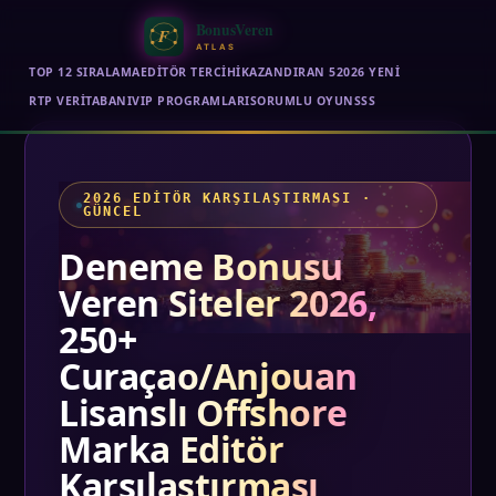
BonusVeren
F
ATLAS
TOP 12 SIRALAMA
EDITÖR TERCIHI
KAZANDIRAN 5
2026 YENİ
RTP VERITABANI
VIP PROGRAMLARI
SORUMLU OYUN
SSS
2026 EDITÖR KARŞILAŞTIRMASI ·
GÜNCEL
Deneme Bonusu
Veren Siteler 2026,
250+
Curaçao/Anjouan
Lisanslı Offshore
Marka Editör
Karşılaştırması