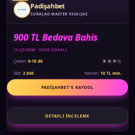
Padişahbet
CURAÇAO MASTER 5536/JAZ
900 TL Bedava Bahis
1X ÇEVRIM · SPOR ODAKLI
★★★½
Çekim:
9-18 dk
Slot:
2.840
Yatırım:
10 TL min.
PADIŞAHBET'E KAYDOL
DETAYLI İNCELEME