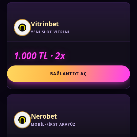
Vitrinbet
YENI SLOT VITRINI
1.000 TL · 2x
BAĞLANTIYI AÇ
Nerobet
MOBIL-FIRST ARAYÜZ