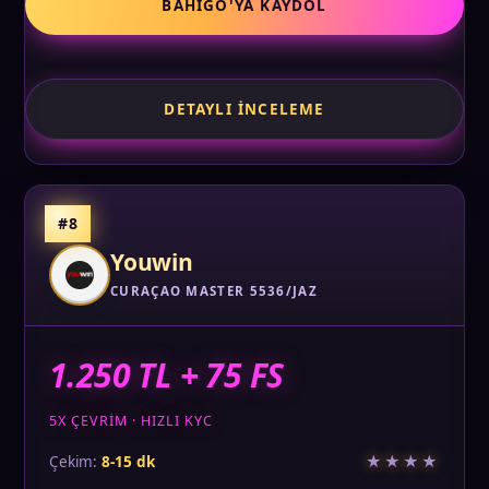
BAHIGO'YA KAYDOL
DETAYLI İNCELEME
#8
Youwin
CURAÇAO MASTER 5536/JAZ
1.250 TL + 75 FS
5X ÇEVRIM · HIZLI KYC
★★★★
Çekim:
8-15 dk