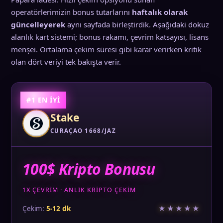
operatörlerimizin bonus tutarlarını
haftalık olarak
güncelleyerek
aynı sayfada birleştirdik. Aşağıdaki dokuz
alanlık kart sistemi; bonus rakamı, çevrim katsayısı, lisans
menşei. Ortalama çekim süresi gibi karar verirken kritik
olan dört veriyi tek bakışta verir.
#1 EN İYİ
Stake
CURAÇAO 1668/JAZ
100$ Kripto Bonusu
1X ÇEVRIM · ANLIK KRIPTO ÇEKIM
★★★★★
Çekim:
5-12 dk