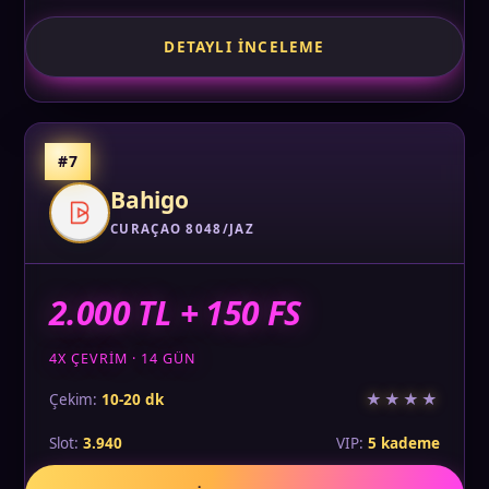
DETAYLI İNCELEME
#7
Bahigo
CURAÇAO 8048/JAZ
2.000 TL + 150 FS
4X ÇEVRIM · 14 GÜN
★★★★
Çekim:
10-20 dk
Slot:
3.940
VIP:
5 kademe