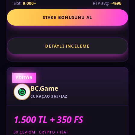
Slot:
9.000+
RTP avg:
~%96
STAKE BONUSUNU AL
DETAYLI İNCELEME
EDİTÖR
BC.Game
CURAÇAO 365/JAZ
1.500 TL + 350 FS
3X ÇEVRIM · CRYPTO + FIAT