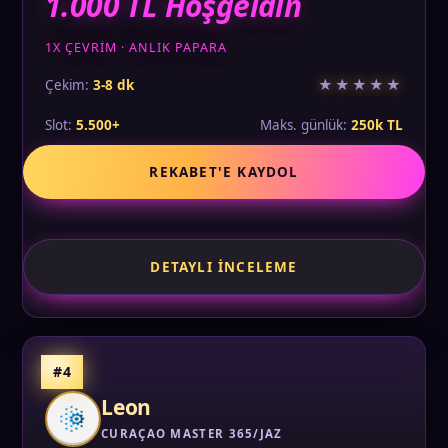
1.000 TL Hoşgeldin
1X ÇEVRIM · ANLIK PAPARA
★★★★★
Çekim:
3-8 dk
Slot:
5.500+
Maks. günlük:
250k TL
REKABET'E KAYDOL
DETAYLI İNCELEME
#4
Leon
CURAÇAO MASTER 365/JAZ