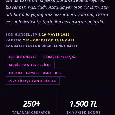
olmak üzere on iki farklı parametrede tarayarak
bu rehberi hazırladı. Aşağıda yer alan 12 isim, son
altı haftada yaptığımız bizzat para yatırma, çekim
ve canlı destek testlerinden geçen kazananlardır.
SON GÜNCELLEME:
29 MAYIS 2026
KAPSAM:
250+ OPERATÖR TARAMASI
BAĞIMSIZ EDITÖR DEĞERLENDIRMESI
EDITÖR ONAYLI
CURAÇAO 1668/JAZ
MOBIL PWA TEST EDILDI
PAPARA · HAVALE · USDT · BTC
7/24 TÜRKÇE CANLI DESTEK
250+
1.500 TL
TARANAN OPERATÖR
EN YÜKSEK BONUS