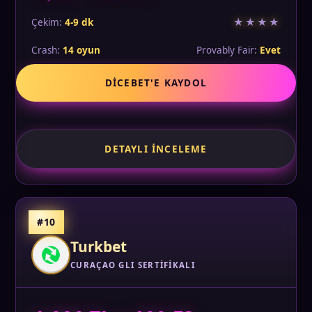
★★★★
Çekim:
4-9 dk
Crash:
14 oyun
Provably Fair:
Evet
DICEBET'E KAYDOL
DETAYLI İNCELEME
#10
Turkbet
CURAÇAO GLI SERTIFIKALI