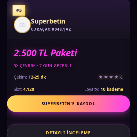
#5
Superbetin
SB
CURAÇAO 8048/JAZ
2.500 TL Paketi
5X ÇEVRIM · 7 GÜN GEÇERLI
★★★★½
Çekim:
12-25 dk
Slot:
4.120
Loyalty:
10 kademe
SUPERBETIN'E KAYDOL
DETAYLI İNCELEME