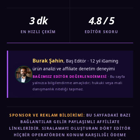
3 dk
4.8 / 5
EN HIZLI ÇEKIM
EDITÖR SKORU
Burak Şahin
, Baş Editör · 12 yıl iGaming
ürün analizi ve affiliate denetim deneyimi
BAĞIMSIZ EDITÖR DEĞERLENDIRMESI
· Bu sayfa
yalnızca bilgilendirme amaçlıdır; hukuki veya mali
danışmanlık niteliği taşımaz.
SPONSOR VE REKLAM BILDIRIMI:
BU SAYFADAKI BAZI
BAĞLANTILAR GELIR PAYLAŞIMLI AFFILIATE
LINKLERIDIR. SIRALAMAYI OLUŞTURAN DÖRT EDITÖR
HIÇBIR OPERATÖRDEN KONUM KARŞILIĞI ÖDEME