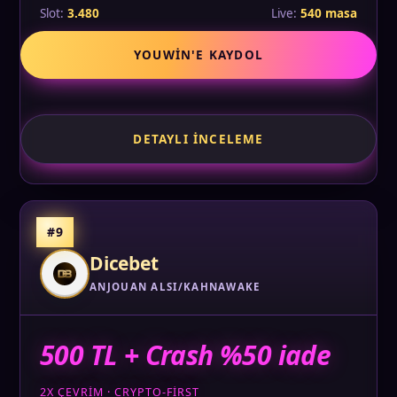
Slot:
3.480
Live:
540 masa
YOUWIN'E KAYDOL
DETAYLI İNCELEME
#9
Dicebet
ANJOUAN ALSI/KAHNAWAKE
500 TL + Crash %50 iade
2X ÇEVRIM · CRYPTO-FIRST