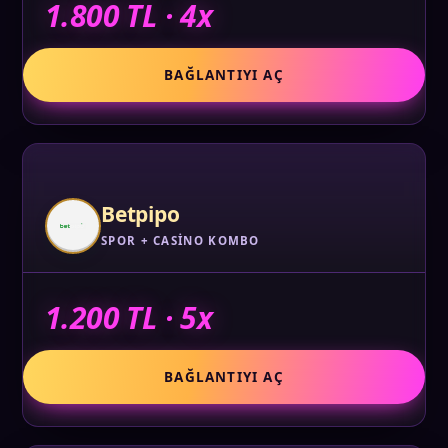
1.800 TL · 4x
BAĞLANTIYI AÇ
Betpipo
SPOR + CASINO KOMBO
1.200 TL · 5x
BAĞLANTIYI AÇ