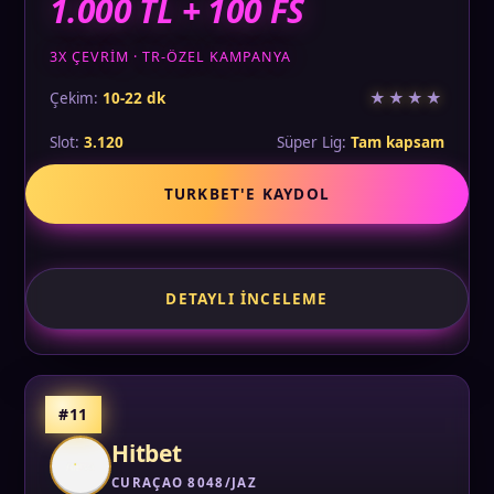
1.000 TL + 100 FS
3X ÇEVRIM · TR-ÖZEL KAMPANYA
★★★★
Çekim:
10-22 dk
Slot:
3.120
Süper Lig:
Tam kapsam
TURKBET'E KAYDOL
DETAYLI İNCELEME
#11
Hitbet
CURAÇAO 8048/JAZ