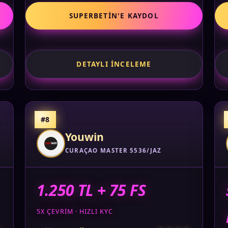
SUPERBETIN'E KAYDOL
DETAYLI İNCELEME
#8
Youwin
CURAÇAO MASTER 5536/JAZ
1.250 TL + 75 FS
5X ÇEVRIM · HIZLI KYC