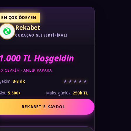
EN ÇOK ÖDEYEN
Rekabet
CURAÇAO GLI SERTIFIKALI
1.000 TL Hoşgeldin
1X ÇEVRIM · ANLIK PAPARA
★★★★★
Çekim:
3-8 dk
Slot:
5.500+
Maks. günlük:
250k TL
REKABET'E KAYDOL