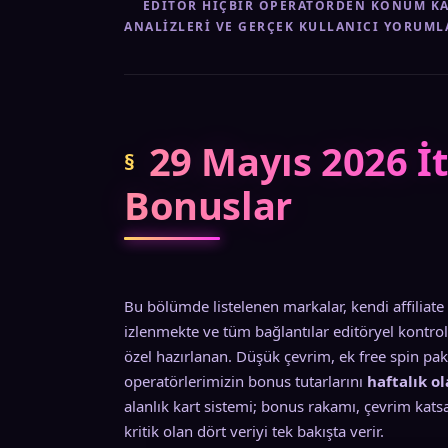
EDITÖR HIÇBIR OPERATÖRDEN KONUM KAR
ANALIZLERI VE GERÇEK KULLANICI YORUMLAR
29 Mayıs 2026 İt
Bonuslar
Bu bölümde listelenen markalar, kendi affiliat
izlenmekte ve tüm bağlantılar editöryel kontrol
özel hazırlanan. Düşük çevrim, ek free spin pak
operatörlerimizin bonus tutarlarını
haftalık o
alanlık kart sistemi; bonus rakamı, çevrim kats
kritik olan dört veriyi tek bakışta verir.