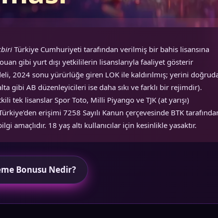
çbiri
Türkiye Cumhuriyeti tarafından verilmiş bir bahis lisansına
n gibi yurt dışı yetkililerin lisanslarıyla faaliyet gösterir
eli, 2024 sonu yürürlüğe giren LOK ile kaldırılmış; yerini doğrud
a gibi AB düzenleyicileri ise daha sıkı ve farklı bir rejimdir).
ili tek lisanslar Spor Toto, Milli Piyango ve TJK (at yarışı)
 Türkiye'den erişimi 7258 Sayılı Kanun çerçevesinde BTK tarafında
lgi amaçlıdır. 18 yaş altı kullanıcılar için kesinlikle yasaktır.
me Bonusu Nedir?