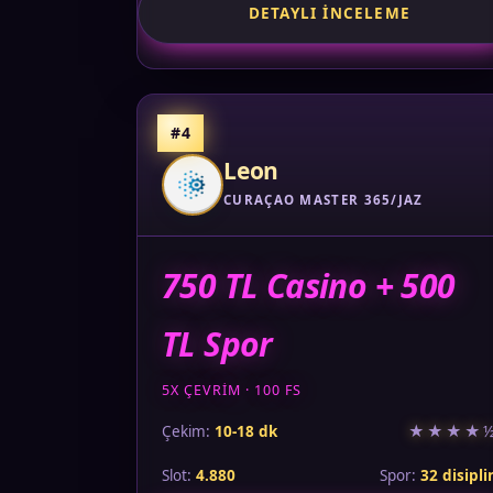
DETAYLI İNCELEME
#4
Leon
CURAÇAO MASTER 365/JAZ
750 TL Casino + 500
TL Spor
5X ÇEVRIM · 100 FS
★★★★
Çekim:
10-18 dk
Slot:
4.880
Spor:
32 disipli