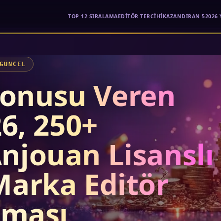
TOP 12 SIRALAMA
EDITÖR TERCIHI
KAZANDIRAN 5
2026 
GÜNCEL
onusu Veren
26, 250+
njouan Lisanslı
Marka Editör
rması