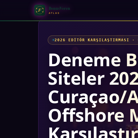
BonusVeren
F
ATLAS
2026 EDITÖR KARŞILAŞTIRMASI · 
Deneme B
Siteler 20
Curaçao/A
Offshore 
Karşılaştı