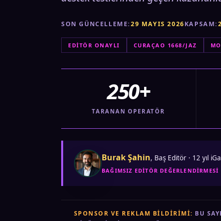
SON GÜNCELLEME:
29 MAYIS 2026
KAPSAM:
EDITÖR ONAYLI
CURAÇAO 1668/JAZ
MO
250+
TARANAN OPERATÖR
Burak Şahin
, Baş Editör · 12 yıl i
BAĞIMSIZ EDITÖR DEĞERLENDIRMESI
SPONSOR VE REKLAM BILDIRIMI:
BU SAY