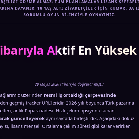
ŞILIĞI ÖDEME ALMAZ; TÜM PUANLAMALAR LISANS ŞEFFAFLIĞ
INA DAYANIR. 18 YAŞ ALTI ZIYARETÇILER IÇIN KUMAR, BAH
SORUMLU OYUN BILINCIYLE OYNAYINIZ.
ibarıyla Aktif En Yüksek
29 Mayıs 2026 itibarıyla doğrulanmıştır
e ağlarımız üzerinden
resmi iş ortaklığı çerçevesinde
den geçmiş tracker URL'leridir. 2026 yılı boyunca Türk pazarına
etleri, anlık Papara iadesi. Hızlı çekim opsiyonu sunan
larak güncelleyerek
aynı sayfada birleştirdik. Aşağıdaki dokuz
ayısı, lisans menşei. Ortalama çekim süresi gibi karar verirken