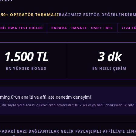
250+ OPERATÖR TARAMASI
BAĞIMSIZ EDITÖR DEĞERLENDIRM
BIL PWA TEST EDILDI
PAPARA · HAVALE · USDT · BTC
7/24 T
1.500 TL
3 dk
EN YÜKSEK BONUS
EN HIZLI ÇEKIM
Gaming ürün analizi ve affiliate denetim deneyimi
· Bu sayfa yalnızca bilgilendirme amaçlıdır; hukuki veya mali danışmanlık nitel
FADAKI BAZI BAĞLANTILAR GELIR PAYLAŞIMLI AFFILIATE LI