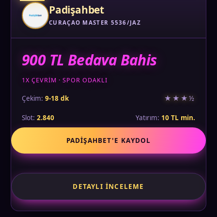
Padişahbet
CURAÇAO MASTER 5536/JAZ
900 TL Bedava Bahis
1X ÇEVRIM · SPOR ODAKLI
★★★½
Çekim:
9-18 dk
Slot:
2.840
Yatırım:
10 TL min.
PADIŞAHBET'E KAYDOL
DETAYLI İNCELEME