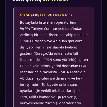
YASAL ÇERÇEVE, ÖNEMLI UYARI
Bu sayfada listelenen operatörlerin
hiçbiri
Türkiye Cumhuriyeti tarafından
verilmiş bir bahis lisansına sahip değildir.
Tümü Curaçao veya Anjouan gibi yurt
dışı yetkililerin lisanslarıyla faaliyet
gösterir (Curaçao'da eski master/alt
lisans modeli, 2024 sonu yürürlüğe giren
LOK ile kaldırılmış; yerini doğrudan CGA
lisanslarına bırakmıştır) (MGA Malta gibi
AB düzenleyicileri ise daha sıkı ve farklı
bir rejimdir). Türkiye'de online şans
oyunları için yetkili tek lisanslar Spor
Toto, Milli Piyango ve TJK (at yarışı)
bünyesindedir. Yurt dışı operatörlerin