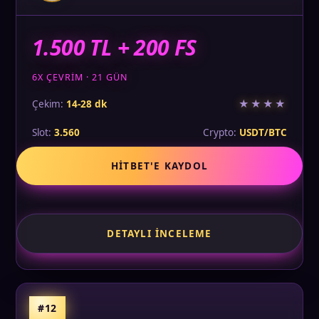
1.500 TL + 200 FS
6X ÇEVRIM · 21 GÜN
★★★★
Çekim:
14-28 dk
Slot:
3.560
Crypto:
USDT/BTC
HITBET'E KAYDOL
DETAYLI İNCELEME
#12