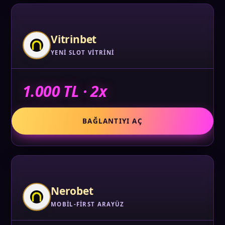
Vitrinbet
YENI SLOT VITRINI
1.000 TL · 2x
BAĞLANTIYI AÇ
Nerobet
MOBIL-FIRST ARAYÜZ