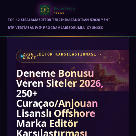
BonusVeren
F
ATLAS
TOP 12 SIRALAMA
EDITÖR TERCIHI
KAZANDIRAN 5
2026 YENİ
RTP VERITABANI
VIP PROGRAMLARI
SORUMLU OYUN
SSS
2026 EDITÖR KARŞILAŞTIRMASI ·
GÜNCEL
Deneme Bonusu
Veren Siteler 2026,
250+
Curaçao/Anjouan
Lisanslı Offshore
Marka Editör
Karşılaştırması