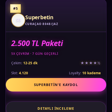
#5
Superbetin
SB
CURAÇAO 8048/JAZ
2.500 TL Paketi
5X ÇEVRIM · 7 GÜN GEÇERLI
★★★★½
Çekim:
12-25 dk
Slot:
4.120
Loyalty:
10 kademe
SUPERBETIN'E KAYDOL
DETAYLI İNCELEME