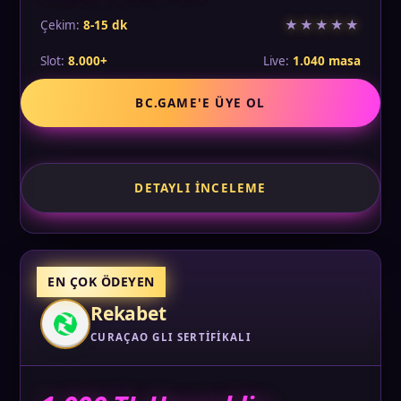
★★★★★
Çekim:
8-15 dk
Slot:
8.000+
Live:
1.040 masa
BC.GAME'E ÜYE OL
DETAYLI İNCELEME
EN ÇOK ÖDEYEN
Rekabet
CURAÇAO GLI SERTIFIKALI