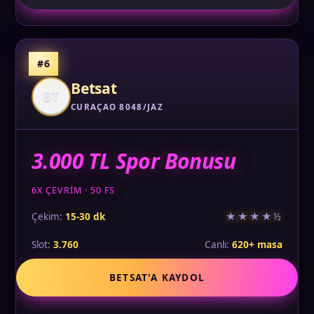
#6
Betsat
BT
CURAÇAO 8048/JAZ
3.000 TL Spor Bonusu
6X ÇEVRIM · 50 FS
★★★★½
Çekim:
15-30 dk
Slot:
3.760
Canlı:
620+ masa
BETSAT'A KAYDOL