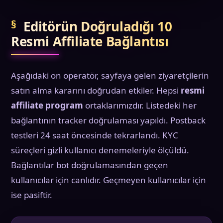
Editörün Doğruladığı 10
Resmi Affiliate Bağlantısı
Aşağıdaki on operatör, sayfaya gelen ziyaretçilerin
satın alma kararını doğrudan etkiler. Hepsi
resmi
affiliate program
ortaklarımızdır. Listedeki her
bağlantının tracker doğrulaması yapıldı. Postback
testleri 24 saat öncesinde tekrarlandı. KYC
süreçleri gizli kullanıcı denemeleriyle ölçüldü.
Bağlantılar bot doğrulamasından geçen
kullanıcılar için canlıdır. Geçmeyen kullanıcılar için
ise pasiftir.