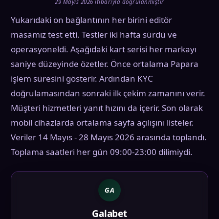
29 Mayıs 2026 itibarıyla doğrulanmıştır
Yukarıdaki on bağlantının her birini editör
masamız test etti. Testler iki hafta sürdü ve
operasyoneldi. Aşağıdaki kart serisi her markayı
saniye düzeyinde özetler. Önce ortalama Papara
işlem süresini gösterir. Ardından KYC
doğrulamasından sonraki ilk çekim zamanını verir.
Müşteri hizmetleri yanıt hızını da içerir. Son olarak
mobil cihazlarda ortalama sayfa açılışını listeler.
Veriler 14 Mayıs - 28 Mayıs 2026 arasında toplandı.
Toplama saatleri her gün 09:00-23:00 dilimiydi.
Galabet