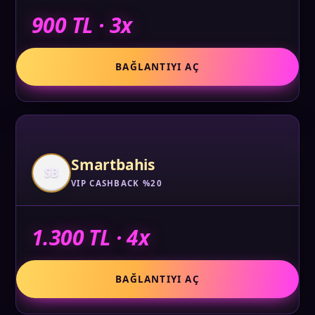
900 TL · 3x
BAĞLANTIYI AÇ
Smartbahis
SB
VIP CASHBACK %20
1.300 TL · 4x
BAĞLANTIYI AÇ