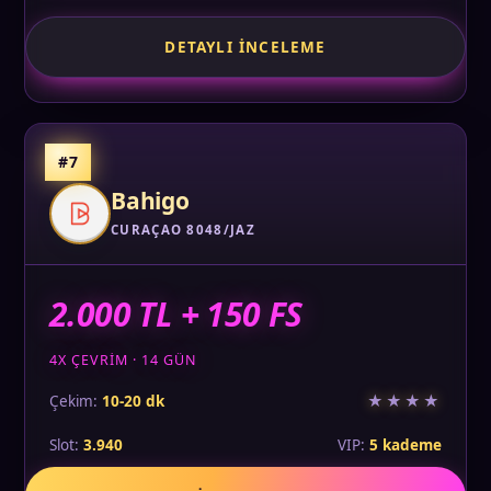
DETAYLI İNCELEME
#7
Bahigo
CURAÇAO 8048/JAZ
2.000 TL + 150 FS
4X ÇEVRIM · 14 GÜN
★★★★
Çekim:
10-20 dk
Slot:
3.940
VIP:
5 kademe