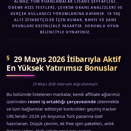
ALMAZ; TÜM PUANLAMALAR LISANS ŞEFFAFLIĞI,
ÖDEME HIZI TESTLERI, ÇEVRIM ORANI ANALIZLERI VE
GERÇEK KULLANICI YORUMLARINA DAYANIR. 18 YAŞ
ALTI ZIYARETÇILER IÇIN KUMAR, BAHIS VE ŞANS
OYUNLARI KESINLIKLE YASAKTIR. SORUMLU OYUN
BILINCIYLE OYNAYINIZ.
29 Mayıs 2026 İtibarıyla Aktif
En Yüksek Yatırımsız Bonuslar
29 Mayıs 2026 itibarıyla doğrulanmıştır
Bu bölümde listelenen markalar, kendi affiliate ağlarımız
üzerinden
resmi iş ortaklığı çerçevesinde
izlenmekte
ve tüm bağlantılar editöryel kontrolden geçmiş tracker
URL'leridir. 2026 yılı boyunca Türk pazarına özel
hazırlanan. Düşük çevrim, ek free spin paketleri, anlık
Papara iadesi. Hızlı çekim opsiyonu sunan