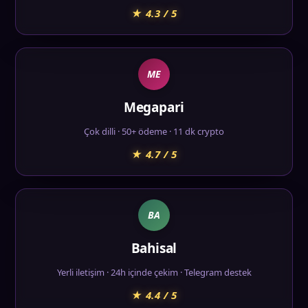
★ 4.3 / 5
Megapari
Çok dilli · 50+ ödeme · 11 dk crypto
★ 4.7 / 5
Bahisal
Yerli iletişim · 24h içinde çekim · Telegram destek
★ 4.4 / 5