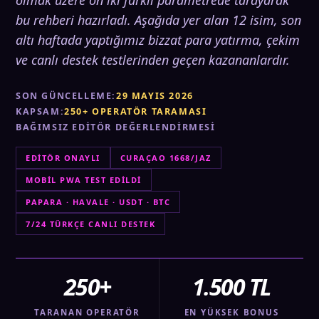
olmak üzere on iki farklı parametrede tarayarak
bu rehberi hazırladı. Aşağıda yer alan 12 isim, son
altı haftada yaptığımız bizzat para yatırma, çekim
ve canlı destek testlerinden geçen kazananlardır.
SON GÜNCELLEME:
29 MAYIS 2026
KAPSAM:
250+ OPERATÖR TARAMASI
BAĞIMSIZ EDITÖR DEĞERLENDIRMESI
EDITÖR ONAYLI
CURAÇAO 1668/JAZ
MOBIL PWA TEST EDILDI
PAPARA · HAVALE · USDT · BTC
7/24 TÜRKÇE CANLI DESTEK
250+
1.500 TL
TARANAN OPERATÖR
EN YÜKSEK BONUS