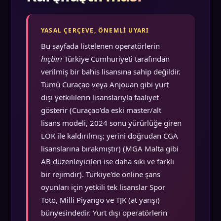
YASAL ÇERÇEVE, ÖNEMLI UYARI
Bu sayfada listelenen operatörlerin
hiçbiri
Türkiye Cumhuriyeti tarafından
verilmiş bir bahis lisansına sahip değildir.
Tümü Curaçao veya Anjouan gibi yurt
dışı yetkililerin lisanslarıyla faaliyet
gösterir (Curaçao'da eski master/alt
lisans modeli, 2024 sonu yürürlüğe giren
LOK ile kaldırılmış; yerini doğrudan CGA
lisanslarına bırakmıştır) (MGA Malta gibi
AB düzenleyicileri ise daha sıkı ve farklı
bir rejimdir). Türkiye'de online şans
oyunları için yetkili tek lisanslar Spor
Toto, Milli Piyango ve TJK (at yarışı)
bünyesindedir. Yurt dışı operatörlerin