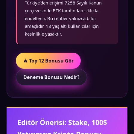
Türkiye'den erişimi 7258 Sayılı Kanun
çerçevesinde BTK tarafından sıklıkla
engellenir. Bu rehber yalnızca bilgi
amaçlıdır. 18 yaş altı kullanıcılar için
kesinlikle yasaktır.
🔥 Top 12 Bonusu Gör
Deneme Bonusu Nedir?
Editör Önerisi: Stake, 100$