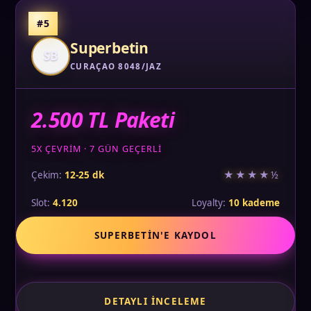
#5
Superbetin
SB
CURAÇAO 8048/JAZ
2.500 TL Paketi
5X ÇEVRIM · 7 GÜN GEÇERLI
★★★★½
Çekim:
12-25 dk
Slot:
4.120
Loyalty:
10 kademe
SUPERBETIN'E KAYDOL
DETAYLI İNCELEME