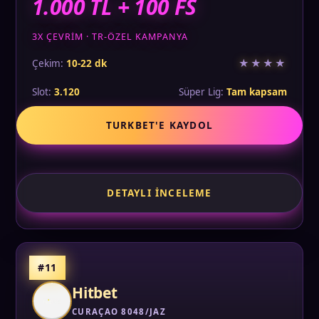
1.000 TL + 100 FS
3X ÇEVRIM · TR-ÖZEL KAMPANYA
★★★★
Çekim:
10-22 dk
Slot:
3.120
Süper Lig:
Tam kapsam
TURKBET'E KAYDOL
DETAYLI İNCELEME
#11
Hitbet
CURAÇAO 8048/JAZ