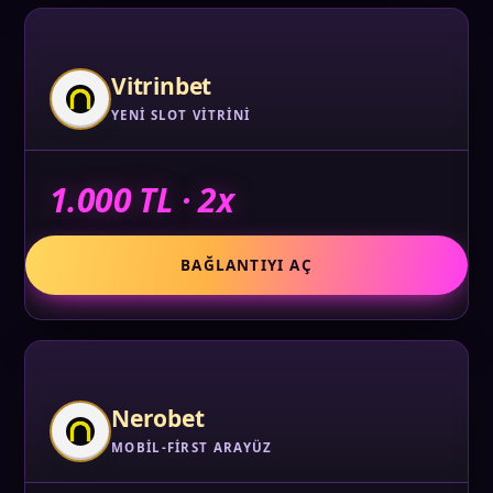
Vitrinbet
YENI SLOT VITRINI
1.000 TL · 2x
BAĞLANTIYI AÇ
Nerobet
MOBIL-FIRST ARAYÜZ