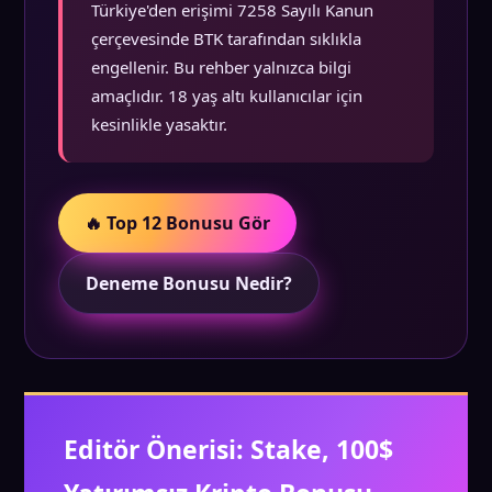
Türkiye'den erişimi 7258 Sayılı Kanun
çerçevesinde BTK tarafından sıklıkla
engellenir. Bu rehber yalnızca bilgi
amaçlıdır. 18 yaş altı kullanıcılar için
kesinlikle yasaktır.
🔥 Top 12 Bonusu Gör
Deneme Bonusu Nedir?
Editör Önerisi: Stake, 100$