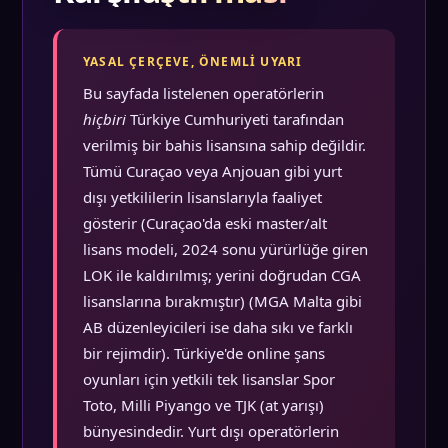
YASAL ÇERÇEVE, ÖNEMLI UYARI
Bu sayfada listelenen operatörlerin
hiçbiri
Türkiye Cumhuriyeti tarafından
verilmiş bir bahis lisansına sahip değildir.
Tümü Curaçao veya Anjouan gibi yurt
dışı yetkililerin lisanslarıyla faaliyet
gösterir (Curaçao'da eski master/alt
lisans modeli, 2024 sonu yürürlüğe giren
LOK ile kaldırılmış; yerini doğrudan CGA
lisanslarına bırakmıştır) (MGA Malta gibi
AB düzenleyicileri ise daha sıkı ve farklı
bir rejimdir). Türkiye'de online şans
oyunları için yetkili tek lisanslar Spor
Toto, Milli Piyango ve TJK (at yarışı)
bünyesindedir. Yurt dışı operatörlerin