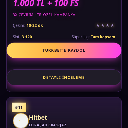
1.000 TL + 100 FS
3X ÇEVRIM · TR-ÖZEL KAMPANYA
★★★★
Çekim:
10-22 dk
Slot:
3.120
Süper Lig:
Tam kapsam
TURKBET'E KAYDOL
DETAYLI İNCELEME
#11
Hitbet
CURAÇAO 8048/JAZ