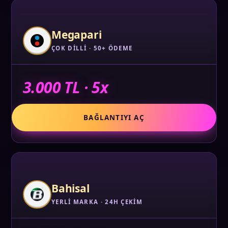
Megapari
ÇOK DILLI · 50+ ÖDEME
3.000 TL · 5x
BAĞLANTIYI AÇ
Bahisal
YERLI MARKA · 24H ÇEKIM