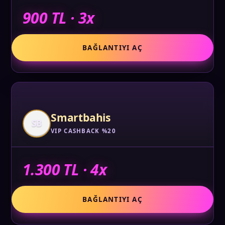
900 TL · 3x
BAĞLANTIYI AÇ
Smartbahis
SB
VIP CASHBACK %20
1.300 TL · 4x
BAĞLANTIYI AÇ