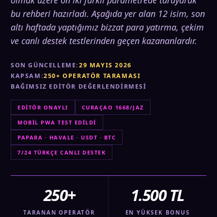
olmak üzere on iki farklı parametrede tarayarak
bu rehberi hazırladı. Aşağıda yer alan 12 isim, son
altı haftada yaptığımız bizzat para yatırma, çekim
ve canlı destek testlerinden geçen kazananlardır.
SON GÜNCELLEME:
29 MAYIS 2026
KAPSAM:
250+ OPERATÖR TARAMASI
BAĞIMSIZ EDITÖR DEĞERLENDIRMESI
EDITÖR ONAYLI
CURAÇAO 1668/JAZ
MOBIL PWA TEST EDILDI
PAPARA · HAVALE · USDT · BTC
7/24 TÜRKÇE CANLI DESTEK
250+
1.500 TL
TARANAN OPERATÖR
EN YÜKSEK BONUS