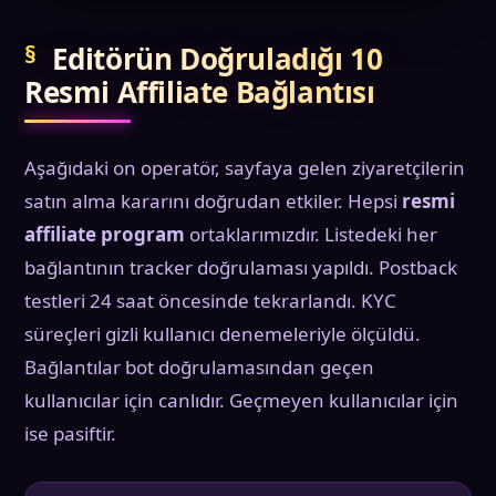
Editörün Doğruladığı 10
Resmi Affiliate Bağlantısı
Aşağıdaki on operatör, sayfaya gelen ziyaretçilerin
satın alma kararını doğrudan etkiler. Hepsi
resmi
affiliate program
ortaklarımızdır. Listedeki her
bağlantının tracker doğrulaması yapıldı. Postback
testleri 24 saat öncesinde tekrarlandı. KYC
süreçleri gizli kullanıcı denemeleriyle ölçüldü.
Bağlantılar bot doğrulamasından geçen
kullanıcılar için canlıdır. Geçmeyen kullanıcılar için
ise pasiftir.