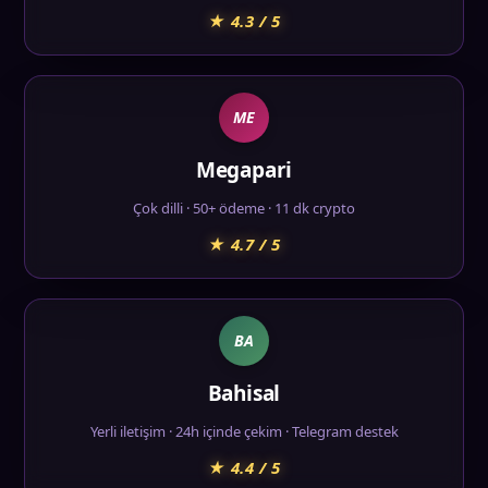
★ 4.3 / 5
Megapari
Çok dilli · 50+ ödeme · 11 dk crypto
★ 4.7 / 5
Bahisal
Yerli iletişim · 24h içinde çekim · Telegram destek
★ 4.4 / 5