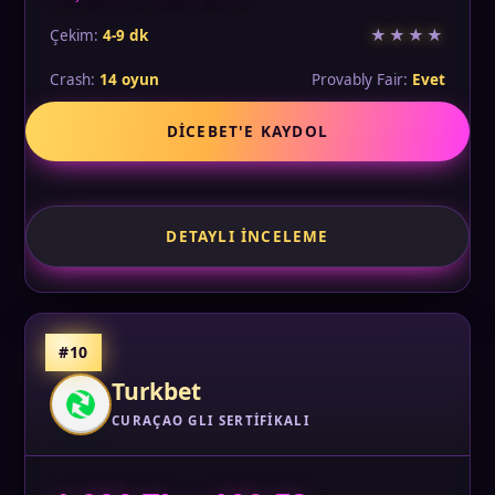
★★★★
Çekim:
4-9 dk
Crash:
14 oyun
Provably Fair:
Evet
DICEBET'E KAYDOL
DETAYLI İNCELEME
#10
Turkbet
CURAÇAO GLI SERTIFIKALI