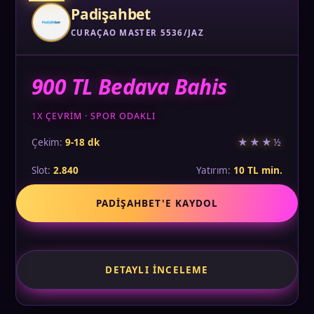
Padişahbet
CURAÇAO MASTER 5536/JAZ
900 TL Bedava Bahis
1X ÇEVRIM · SPOR ODAKLI
★★★½
Çekim:
9-18 dk
Slot:
2.840
Yatırım:
10 TL min.
PADIŞAHBET'E KAYDOL
DETAYLI İNCELEME