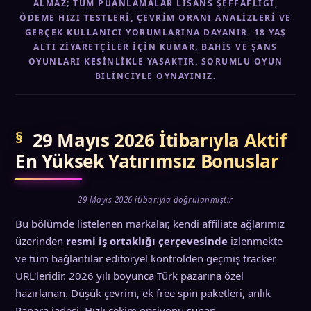
ALMAZ; TÜM PUANLAMALAR LISANS ŞEFFAFLIĞI,
ÖDEME HIZI TESTLERI, ÇEVRIM ORANI ANALIZLERI VE
GERÇEK KULLANICI YORUMLARINA DAYANIR. 18 YAŞ
ALTI ZIYARETÇILER IÇIN KUMAR, BAHIS VE ŞANS
OYUNLARI KESINLIKLE YASAKTIR. SORUMLU OYUN
BILINCIYLE OYNAYINIZ.
29 Mayıs 2026 İtibarıyla Aktif
En Yüksek Yatırımsız Bonuslar
29 Mayıs 2026 itibarıyla doğrulanmıştır
Bu bölümde listelenen markalar, kendi affiliate ağlarımız
üzerinden
resmi iş ortaklığı çerçevesinde
izlenmekte
ve tüm bağlantılar editöryel kontrolden geçmiş tracker
URL'leridir. 2026 yılı boyunca Türk pazarına özel
hazırlanan. Düşük çevrim, ek free spin paketleri, anlık
Papara iadesi. Hızlı çekim opsiyonu sunan