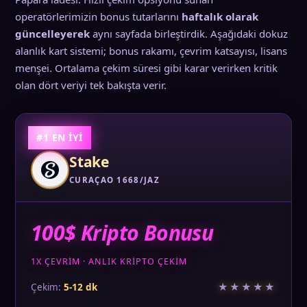
operatörlerimizin bonus tutarlarını
haftalık olarak
güncelleyerek
aynı sayfada birleştirdik. Aşağıdaki dokuz
alanlık kart sistemi; bonus rakamı, çevrim katsayısı, lisans
menşei. Ortalama çekim süresi gibi karar verirken kritik
olan dört veriyi tek bakışta verir.
#1 EN İYİ
Stake
CURAÇAO 1668/JAZ
100$ Kripto Bonusu
1X ÇEVRIM · ANLIK KRIPTO ÇEKIM
★★★★★
Çekim:
5-12 dk