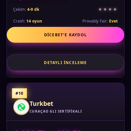
★★★★
Çekim:
4-9 dk
Crash:
14 oyun
Provably Fair:
Evet
DICEBET'E KAYDOL
DETAYLI İNCELEME
#10
Turkbet
CURAÇAO GLI SERTIFIKALI