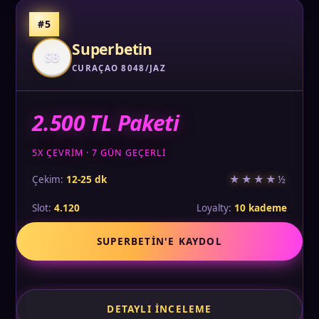
#5
Superbetin
SB
CURAÇAO 8048/JAZ
2.500 TL Paketi
5X ÇEVRIM · 7 GÜN GEÇERLI
★★★★½
Çekim:
12-25 dk
Slot:
4.120
Loyalty:
10 kademe
SUPERBETIN'E KAYDOL
DETAYLI İNCELEME