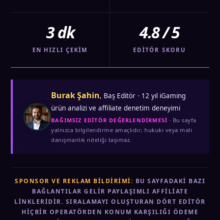
3 dk
4.8 / 5
EN HIZLI ÇEKIM
EDITÖR SKORU
Burak Şahin
, Baş Editör · 12 yıl iGaming
ürün analizi ve affiliate denetim deneyimi
BAĞIMSIZ EDITÖR DEĞERLENDIRMESI
· Bu sayfa
yalnızca bilgilendirme amaçlıdır; hukuki veya mali
danışmanlık niteliği taşımaz.
SPONSOR VE REKLAM BILDIRIMI:
BU SAYFADAKI BAZI
BAĞLANTILAR GELIR PAYLAŞIMLI AFFILIATE
LINKLERIDIR. SIRALAMAYI OLUŞTURAN DÖRT EDITÖR
HIÇBIR OPERATÖRDEN KONUM KARŞILIĞI ÖDEME