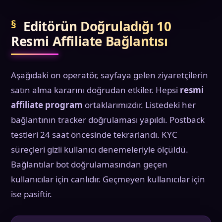
Editörün Doğruladığı 10
Resmi Affiliate Bağlantısı
Aşağıdaki on operatör, sayfaya gelen ziyaretçilerin
satın alma kararını doğrudan etkiler. Hepsi
resmi
affiliate program
ortaklarımızdır. Listedeki her
bağlantının tracker doğrulaması yapıldı. Postback
testleri 24 saat öncesinde tekrarlandı. KYC
süreçleri gizli kullanıcı denemeleriyle ölçüldü.
Bağlantılar bot doğrulamasından geçen
kullanıcılar için canlıdır. Geçmeyen kullanıcılar için
ise pasiftir.