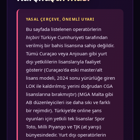
YASAL ÇERÇEVE, ÖNEMLI UYARI
Bu sayfada listelenen operatörlerin
hiçbiri
Türkiye Cumhuriyeti tarafından
verilmiş bir bahis lisansına sahip değildir.
Tümü Curaçao veya Anjouan gibi yurt
dışı yetkililerin lisanslarıyla faaliyet
gösterir (Curaçao'da eski master/alt
lisans modeli, 2024 sonu yürürlüğe giren
LOK ile kaldırılmış; yerini doğrudan CGA
lisanslarına bırakmıştır) (MGA Malta gibi
AB düzenleyicileri ise daha sıkı ve farklı
bir rejimdir). Türkiye'de online şans
oyunları için yetkili tek lisanslar Spor
Toto, Milli Piyango ve TJK (at yarışı)
bünyesindedir. Yurt dışı operatörlerin