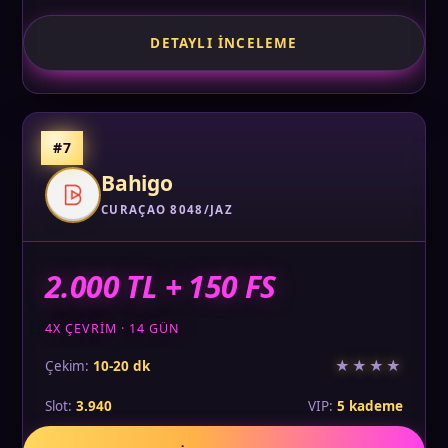
DETAYLI İNCELEME
#7
Bahigo
CURAÇAO 8048/JAZ
2.000 TL + 150 FS
4X ÇEVRIM · 14 GÜN
★★★★
Çekim:
10-20 dk
Slot:
3.940
VIP:
5 kademe