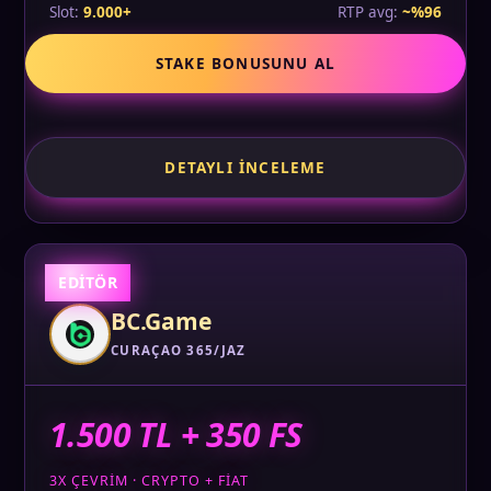
Slot:
9.000+
RTP avg:
~%96
STAKE BONUSUNU AL
DETAYLI İNCELEME
EDİTÖR
BC.Game
CURAÇAO 365/JAZ
1.500 TL + 350 FS
3X ÇEVRIM · CRYPTO + FIAT