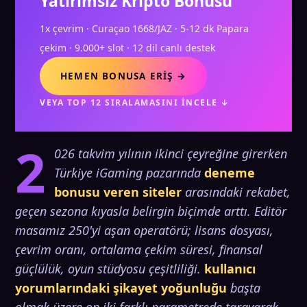
Yatırımsız Kripto Bonusu
1x çevrim · Curaçao 1668/JAZ · 5-12 dk Papara
çekim · 9.000+ slot · 12 dil canlı destek
HEMEN BONUSA ERIŞ →
VEYA TOP 12 SIRALAMASINI INCELE ↓
2
026 takvim yılının ikinci çeyreğine girerken
Türkiye iGaming pazarında
deneme
bonusu veren siteler
arasındaki rekabet,
geçen sezona kıyasla belirgin biçimde arttı. Editör
masamız 250'yi aşan operatörü; lisans dosyası,
çevrim oranı, ortalama çekim süresi, finansal
güçlülük, oyun stüdyosu çeşitliliği.
kullanıcı
yorumlarındaki şikayet yoğunluğu
başta