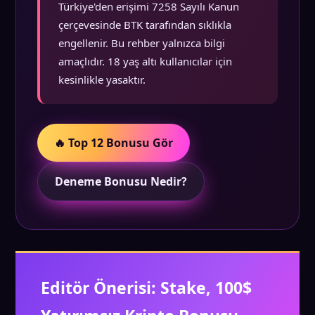
Türkiye'den erişimi 7258 Sayılı Kanun
çerçevesinde BTK tarafından sıklıkla
engellenir. Bu rehber yalnızca bilgi
amaçlıdır. 18 yaş altı kullanıcılar için
kesinlikle yasaktır.
🔥 Top 12 Bonusu Gör
Deneme Bonusu Nedir?
Editör Önerisi: Stake, 100$