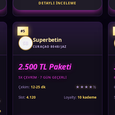
DETAYLI İNCELEME
#5
Superbetin
SB
CURAÇAO 8048/JAZ
2.500 TL Paketi
5X ÇEVRIM · 7 GÜN GEÇERLI
★★★★½
Çekim:
12-25 dk
Slot:
4.120
Loyalty:
10 kademe
½
n