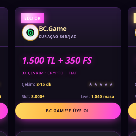
EDİTÖR
BC.Game
CURAÇAO 365/JAZ
1.500 TL + 350 FS
3X ÇEVRIM · CRYPTO + FIAT
★
★★★★★
Çekim:
8-15 dk
6
Slot:
8.000+
Live:
1.040 masa
BC.GAME'E ÜYE OL