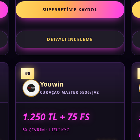
SUPERBETIN'E KAYDOL
DETAYLI İNCELEME
#8
Youwin
CURAÇAO MASTER 5536/JAZ
1.250 TL + 75 FS
5X ÇEVRIM · HIZLI KYC