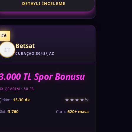
DETAYLI İNCELEME
#6
Betsat
BT
CURAÇAO 8048/JAZ
3.000 TL Spor Bonusu
6X ÇEVRIM · 50 FS
★★★★½
Çekim:
15-30 dk
Slot:
3.760
Canlı:
620+ masa