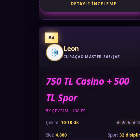
DETAYLI İNCELEME
#4
Leon
CURAÇAO MASTER 365/JAZ
750 TL Casino + 500
TL Spor
5X ÇEVRIM · 100 FS
★★★★
Çekim:
10-18 dk
Slot:
4.880
Spor:
32 disipli