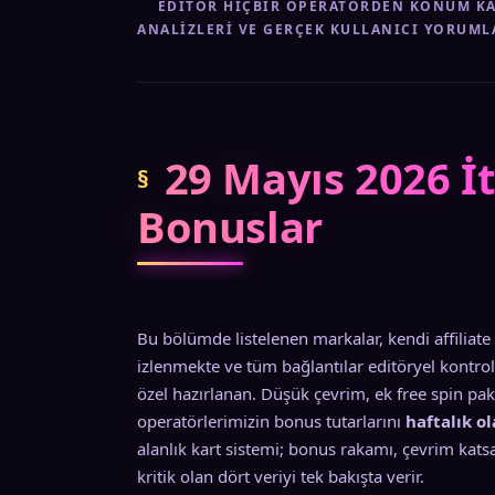
EDITÖR HIÇBIR OPERATÖRDEN KONUM KAR
ANALIZLERI VE GERÇEK KULLANICI YORUMLAR
29 Mayıs 2026 İt
Bonuslar
Bu bölümde listelenen markalar, kendi affiliat
izlenmekte ve tüm bağlantılar editöryel kontrol
özel hazırlanan. Düşük çevrim, ek free spin pak
operatörlerimizin bonus tutarlarını
haftalık o
alanlık kart sistemi; bonus rakamı, çevrim kats
kritik olan dört veriyi tek bakışta verir.