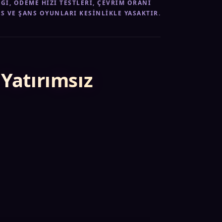
I, ÖDEME HIZI TESTLERI, ÇEVRIM ORANI
IS VE ŞANS OYUNLARI KESINLIKLE YASAKTIR.
 Yatırımsız