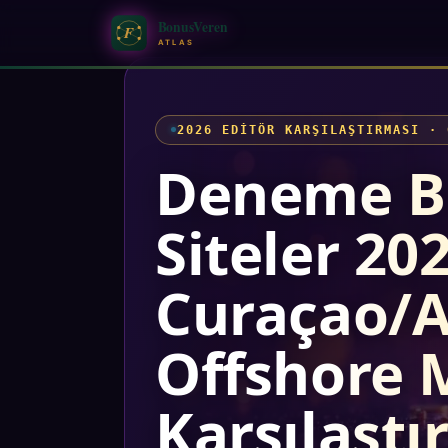
BonusVeren
F
ATLAS
2026 EDITÖR KARŞILAŞTIRMASI · 
Deneme B
Siteler 20
Curaçao/A
Offshore 
Karşılaştı