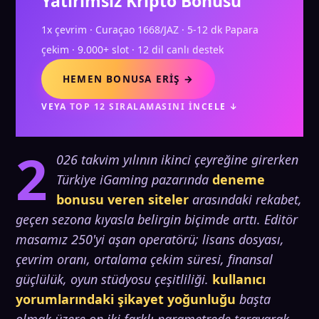
Yatırımsız Kripto Bonusu
1x çevrim · Curaçao 1668/JAZ · 5-12 dk Papara
çekim · 9.000+ slot · 12 dil canlı destek
HEMEN BONUSA ERIŞ →
VEYA TOP 12 SIRALAMASINI INCELE ↓
2
026 takvim yılının ikinci çeyreğine girerken
Türkiye iGaming pazarında
deneme
bonusu veren siteler
arasındaki rekabet,
geçen sezona kıyasla belirgin biçimde arttı. Editör
masamız 250'yi aşan operatörü; lisans dosyası,
çevrim oranı, ortalama çekim süresi, finansal
güçlülük, oyun stüdyosu çeşitliliği.
kullanıcı
yorumlarındaki şikayet yoğunluğu
başta