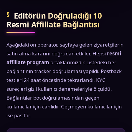
Editörün Doğruladığı 10
Resmi Affiliate Bağlantısı
Aşağıdaki on operatör, sayfaya gelen ziyaretçilerin
satın alma kararını doğrudan etkiler. Hepsi
resmi
affiliate program
ortaklarımızdır. Listedeki her
bağlantının tracker doğrulaması yapıldı. Postback
testleri 24 saat öncesinde tekrarlandı. KYC
süreçleri gizli kullanıcı denemeleriyle ölçüldü.
Bağlantılar bot doğrulamasından geçen
kullanıcılar için canlıdır. Geçmeyen kullanıcılar için
ise pasiftir.