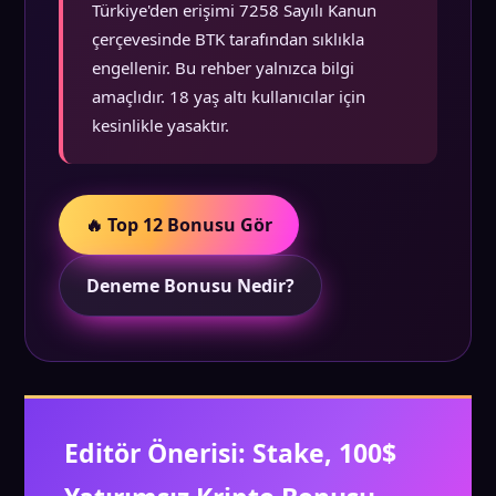
Türkiye'den erişimi 7258 Sayılı Kanun
çerçevesinde BTK tarafından sıklıkla
engellenir. Bu rehber yalnızca bilgi
amaçlıdır. 18 yaş altı kullanıcılar için
kesinlikle yasaktır.
🔥 Top 12 Bonusu Gör
Deneme Bonusu Nedir?
Editör Önerisi: Stake, 100$