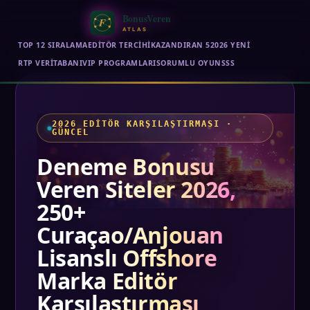
BonusVeren
F
ATLAS
TOP 12 SIRALAMA
EDITÖR TERCIHI
KAZANDIRAN 5
2026 YENİ
RTP VERITABANI
VIP PROGRAMLARI
SORUMLU OYUN
SSS
2026 EDITÖR KARŞILAŞTIRMASI ·
GÜNCEL
Deneme Bonusu
Veren Siteler 2026,
250+
Curaçao/Anjouan
Lisanslı Offshore
Marka Editör
Karşılaştırması