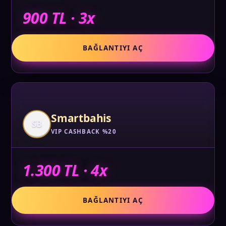
900 TL · 3x
BAĞLANTIYI AÇ
Smartbahis
SB
VIP CASHBACK %20
1.300 TL · 4x
BAĞLANTIYI AÇ