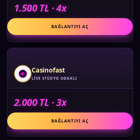
1.500 TL · 4x
BAĞLANTIYI AÇ
Casinofast
LIVE STÜDYO ODAKLI
2.000 TL · 3x
BAĞLANTIYI AÇ