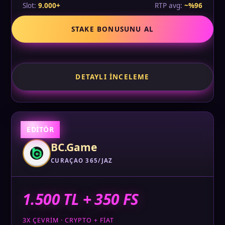
Slot:
9.000+
RTP avg:
~%96
STAKE BONUSUNU AL
DETAYLI İNCELEME
EDİTÖR
BC.Game
CURAÇAO 365/JAZ
1.500 TL + 350 FS
3X ÇEVRIM · CRYPTO + FIAT