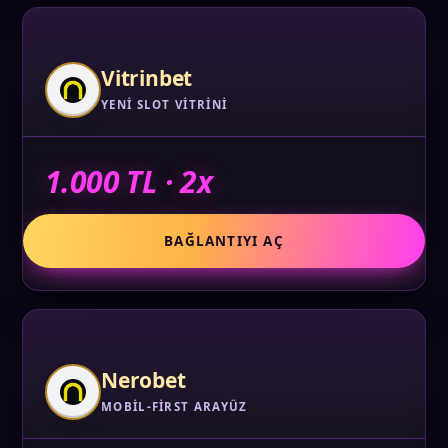
Vitrinbet
YENI SLOT VITRINI
1.000 TL · 2x
BAĞLANTIYI AÇ
Nerobet
MOBIL-FIRST ARAYÜZ