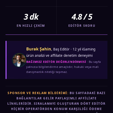
3 dk
4.8 / 5
EN HIZLI ÇEKIM
EDITÖR SKORU
Burak Şahin
, Baş Editör · 12 yıl iGaming
ürün analizi ve affiliate denetim deneyimi
BAĞIMSIZ EDITÖR DEĞERLENDIRMESI
· Bu sayfa
yalnızca bilgilendirme amaçlıdır; hukuki veya mali
danışmanlık niteliği taşımaz.
SPONSOR VE REKLAM BILDIRIMI:
BU SAYFADAKI BAZI
BAĞLANTILAR GELIR PAYLAŞIMLI AFFILIATE
LINKLERIDIR. SIRALAMAYI OLUŞTURAN DÖRT EDITÖR
HIÇBIR OPERATÖRDEN KONUM KARŞILIĞI ÖDEME