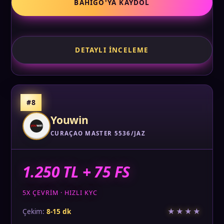
BAHIGO'YA KAYDOL
DETAYLI İNCELEME
#8
Youwin
CURAÇAO MASTER 5536/JAZ
1.250 TL + 75 FS
5X ÇEVRIM · HIZLI KYC
★★★★
Çekim:
8-15 dk