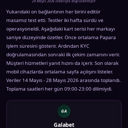
29 Mayıs 2026 itibarıyla doğrulanmıştır
Yukarıdaki on bağlantının her birini editör
masamız test etti. Testler iki hafta sürdü ve
operasyoneldi. Aşağıdaki kart serisi her markayı
saniye düzeyinde özetler. Önce ortalama Papara
işlem süresini gösterir. Ardından KYC
doğrulamasından sonraki ilk çekim zamanını verir.
Müşteri hizmetleri yanıt hızını da içerir. Son olarak
mobil cihazlarda ortalama sayfa açılışını listeler.
Veriler 14 Mayıs - 28 Mayıs 2026 arasında toplandı.
Toplama saatleri her gün 09:00-23:00 dilimiydi.
Galabet