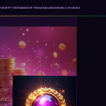
YENİ
RTP VERITABANI
VIP PROGRAMLARI
SORUMLU OYUN
SSS