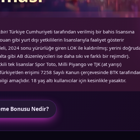
çbiri
Türkiye Cumhuriyeti tarafından verilmiş bir bahis lisansına
n gibi yurt dışı yetkililerin lisanslarıyla faaliyet gösterir
eli, 2024 sonu yürürlüğe giren LOK ile kaldırılmış; yerini doğrud
a gibi AB düzenleyicileri ise daha sıkı ve farklı bir rejimdir).
ili tek lisanslar Spor Toto, Milli Piyango ve TJK (at yarışı)
 Türkiye'den erişimi 7258 Sayılı Kanun çerçevesinde BTK tarafında
lgi amaçlıdır. 18 yaş altı kullanıcılar için kesinlikle yasaktır.
me Bonusu Nedir?