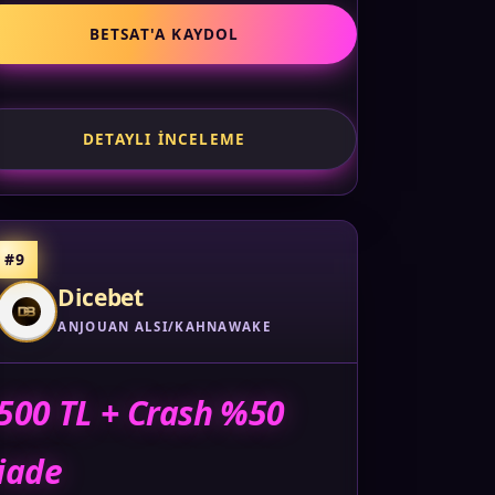
BETSAT'A KAYDOL
DETAYLI İNCELEME
#9
Dicebet
ANJOUAN ALSI/KAHNAWAKE
500 TL + Crash %50
iade