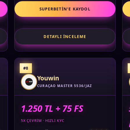
SUPERBETIN'E KAYDOL
DETAYLI İNCELEME
#8
Youwin
CURAÇAO MASTER 5536/JAZ
1.250 TL + 75 FS
5X ÇEVRIM · HIZLI KYC