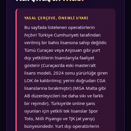
YASAL ÇERÇEVE, ÖNEMLI UYARI
Bu sayfada listelenen operatörlerin
hiçbiri
Türkiye Cumhuriyeti tarafından
verilmiş bir bahis lisansına sahip değildir.
Tümü Curaçao veya Anjouan gibi yurt
dışı yetkililerin lisanslarıyla faaliyet
gösterir (Curaçao'da eski master/alt
lisans modeli, 2024 sonu yürürlüğe giren
LOK ile kaldırılmış; yerini doğrudan CGA
lisanslarına bırakmıştır) (MGA Malta gibi
AB düzenleyicileri ise daha sıkı ve farklı
bir rejimdir). Türkiye'de online şans
oyunları için yetkili tek lisanslar Spor
Toto, Milli Piyango ve TJK (at yarışı)
bünyesindedir. Yurt dışı operatörlerin