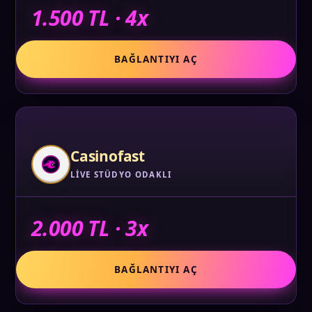
1.500 TL · 4x
BAĞLANTIYI AÇ
Casinofast
LIVE STÜDYO ODAKLI
2.000 TL · 3x
BAĞLANTIYI AÇ