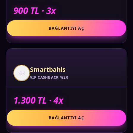
900 TL · 3x
BAĞLANTIYI AÇ
Smartbahis
SB
VIP CASHBACK %20
1.300 TL · 4x
BAĞLANTIYI AÇ