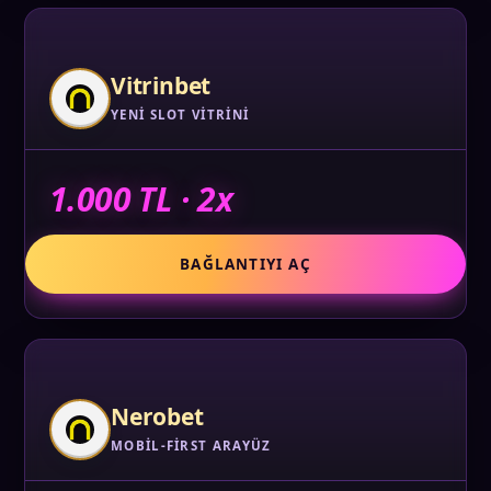
Vitrinbet
YENI SLOT VITRINI
1.000 TL · 2x
BAĞLANTIYI AÇ
Nerobet
MOBIL-FIRST ARAYÜZ