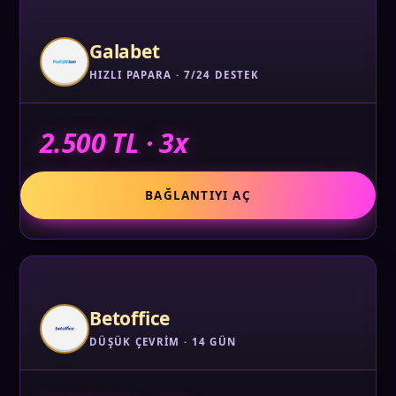
Galabet
HIZLI PAPARA · 7/24 DESTEK
2.500 TL · 3x
BAĞLANTIYI AÇ
Betoffice
DÜŞÜK ÇEVRIM · 14 GÜN