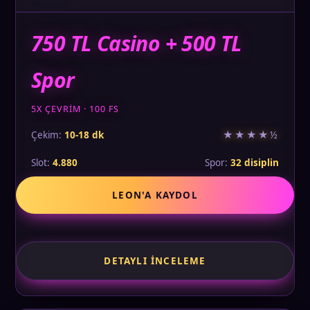
750 TL Casino + 500 TL
Spor
5X ÇEVRIM · 100 FS
★★★★½
Çekim:
10-18 dk
Slot:
4.880
Spor:
32 disiplin
LEON'A KAYDOL
DETAYLI İNCELEME