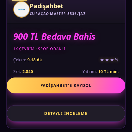
Padişahbet
CURAÇAO MASTER 5536/JAZ
900 TL Bedava Bahis
1X ÇEVRIM · SPOR ODAKLI
★★★½
Çekim:
9-18 dk
Slot:
2.840
Yatırım:
10 TL min.
PADIŞAHBET'E KAYDOL
DETAYLI İNCELEME