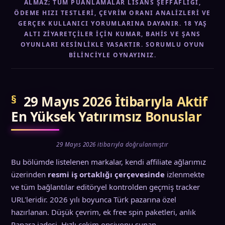
ALMAZ; TÜM PUANLAMALAR LISANS ŞEFFAFLIĞI,
ÖDEME HIZI TESTLERI, ÇEVRIM ORANI ANALIZLERI VE
GERÇEK KULLANICI YORUMLARINA DAYANIR. 18 YAŞ
ALTI ZIYARETÇILER IÇIN KUMAR, BAHIS VE ŞANS
OYUNLARI KESINLIKLE YASAKTIR. SORUMLU OYUN
BILINCIYLE OYNAYINIZ.
29 Mayıs 2026 İtibarıyla Aktif
En Yüksek Yatırımsız Bonuslar
29 Mayıs 2026 itibarıyla doğrulanmıştır
Bu bölümde listelenen markalar, kendi affiliate ağlarımız
üzerinden
resmi iş ortaklığı çerçevesinde
izlenmekte
ve tüm bağlantılar editöryel kontrolden geçmiş tracker
URL'leridir. 2026 yılı boyunca Türk pazarına özel
hazırlanan. Düşük çevrim, ek free spin paketleri, anlık
Papara iadesi. Hızlı çekim opsiyonu sunan