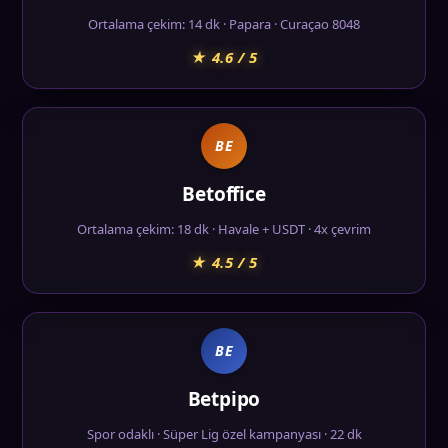
Ortalama çekim: 14 dk · Papara · Curaçao 8048
★ 4.6 / 5
Betoffice
Ortalama çekim: 18 dk · Havale + USDT · 4x çevrim
★ 4.5 / 5
Betpipo
Spor odaklı · Süper Lig özel kampanyası · 22 dk