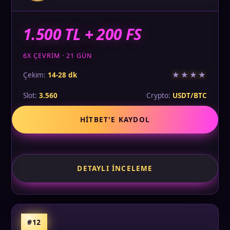
1.500 TL + 200 FS
6X ÇEVRIM · 21 GÜN
★★★★
Çekim:
14-28 dk
Slot:
3.560
Crypto:
USDT/BTC
HITBET'E KAYDOL
DETAYLI İNCELEME
#12