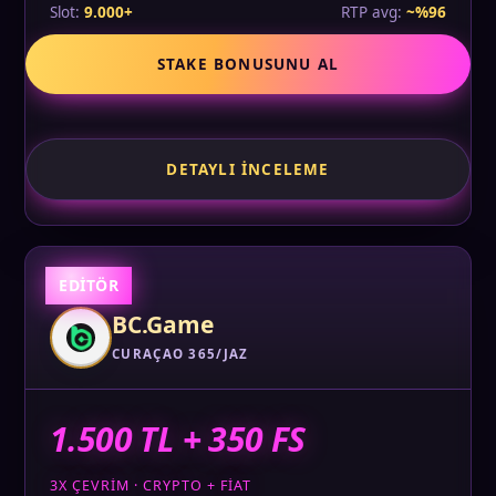
Slot:
9.000+
RTP avg:
~%96
STAKE BONUSUNU AL
DETAYLI İNCELEME
EDİTÖR
BC.Game
CURAÇAO 365/JAZ
1.500 TL + 350 FS
3X ÇEVRIM · CRYPTO + FIAT