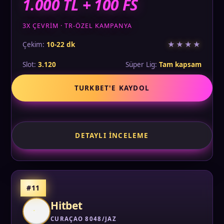
1.000 TL + 100 FS
3X ÇEVRIM · TR-ÖZEL KAMPANYA
★★★★
Çekim:
10-22 dk
Slot:
3.120
Süper Lig:
Tam kapsam
TURKBET'E KAYDOL
DETAYLI İNCELEME
#11
Hitbet
CURAÇAO 8048/JAZ