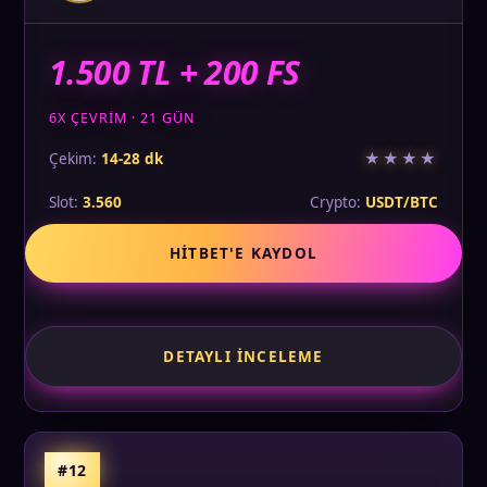
1.500 TL + 200 FS
6X ÇEVRIM · 21 GÜN
★★★★
Çekim:
14-28 dk
Slot:
3.560
Crypto:
USDT/BTC
HITBET'E KAYDOL
DETAYLI İNCELEME
#12