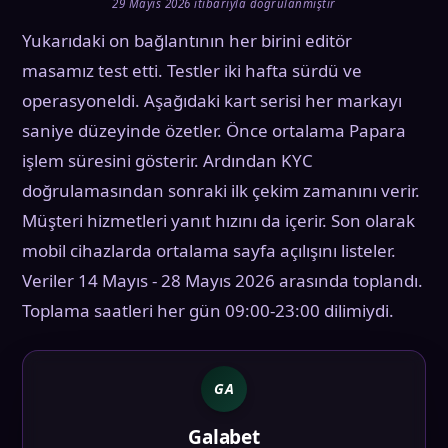
29 Mayıs 2026 itibarıyla doğrulanmıştır
Yukarıdaki on bağlantının her birini editör
masamız test etti. Testler iki hafta sürdü ve
operasyoneldi. Aşağıdaki kart serisi her markayı
saniye düzeyinde özetler. Önce ortalama Papara
işlem süresini gösterir. Ardından KYC
doğrulamasından sonraki ilk çekim zamanını verir.
Müşteri hizmetleri yanıt hızını da içerir. Son olarak
mobil cihazlarda ortalama sayfa açılışını listeler.
Veriler 14 Mayıs - 28 Mayıs 2026 arasında toplandı.
Toplama saatleri her gün 09:00-23:00 dilimiydi.
Galabet