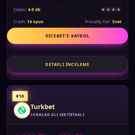
★★★★
Çekim:
4-9 dk
Crash:
14 oyun
Provably Fair:
Evet
DICEBET'E KAYDOL
DETAYLI İNCELEME
#10
Turkbet
CURAÇAO GLI SERTIFIKALI