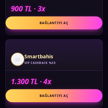
900 TL · 3x
BAĞLANTIYI AÇ
Smartbahis
SB
VIP CASHBACK %20
1.300 TL · 4x
BAĞLANTIYI AÇ