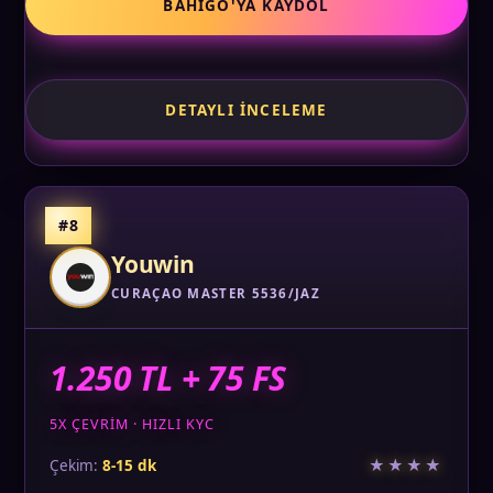
BAHIGO'YA KAYDOL
DETAYLI İNCELEME
#8
Youwin
CURAÇAO MASTER 5536/JAZ
1.250 TL + 75 FS
5X ÇEVRIM · HIZLI KYC
★★★★
Çekim:
8-15 dk