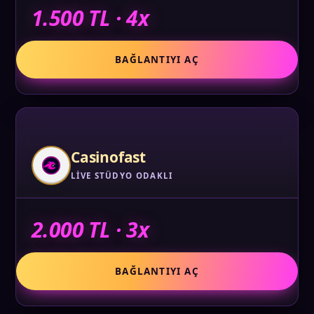
1.500 TL · 4x
BAĞLANTIYI AÇ
Casinofast
LIVE STÜDYO ODAKLI
2.000 TL · 3x
BAĞLANTIYI AÇ