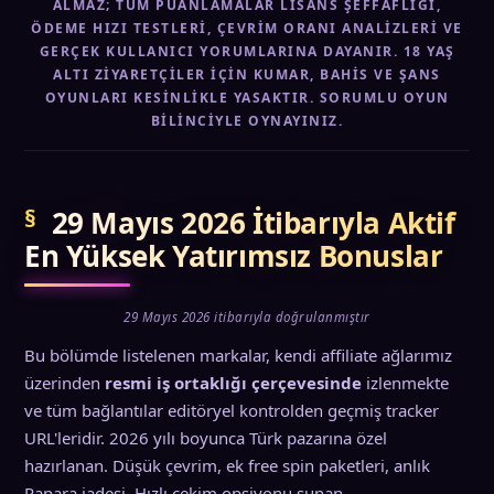
ALMAZ; TÜM PUANLAMALAR LISANS ŞEFFAFLIĞI,
ÖDEME HIZI TESTLERI, ÇEVRIM ORANI ANALIZLERI VE
GERÇEK KULLANICI YORUMLARINA DAYANIR. 18 YAŞ
ALTI ZIYARETÇILER IÇIN KUMAR, BAHIS VE ŞANS
OYUNLARI KESINLIKLE YASAKTIR. SORUMLU OYUN
BILINCIYLE OYNAYINIZ.
29 Mayıs 2026 İtibarıyla Aktif
En Yüksek Yatırımsız Bonuslar
29 Mayıs 2026 itibarıyla doğrulanmıştır
Bu bölümde listelenen markalar, kendi affiliate ağlarımız
üzerinden
resmi iş ortaklığı çerçevesinde
izlenmekte
ve tüm bağlantılar editöryel kontrolden geçmiş tracker
URL'leridir. 2026 yılı boyunca Türk pazarına özel
hazırlanan. Düşük çevrim, ek free spin paketleri, anlık
Papara iadesi. Hızlı çekim opsiyonu sunan