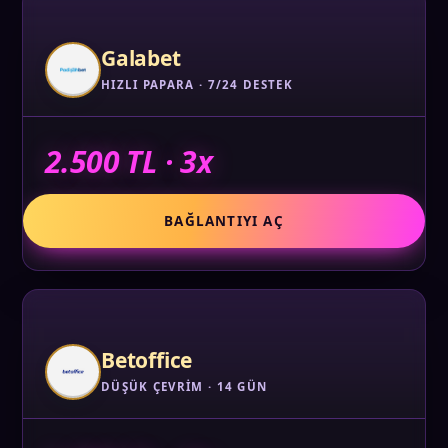
Galabet
HIZLI PAPARA · 7/24 DESTEK
2.500 TL · 3x
BAĞLANTIYI AÇ
Betoffice
DÜŞÜK ÇEVRIM · 14 GÜN