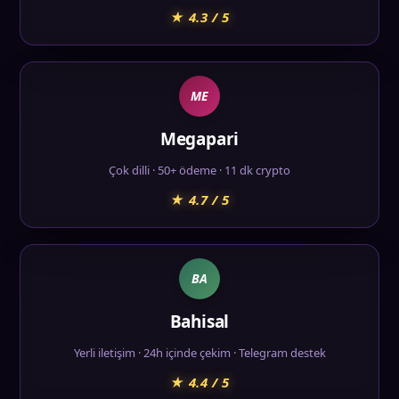
★ 4.3 / 5
Megapari
Çok dilli · 50+ ödeme · 11 dk crypto
★ 4.7 / 5
Bahisal
Yerli iletişim · 24h içinde çekim · Telegram destek
★ 4.4 / 5