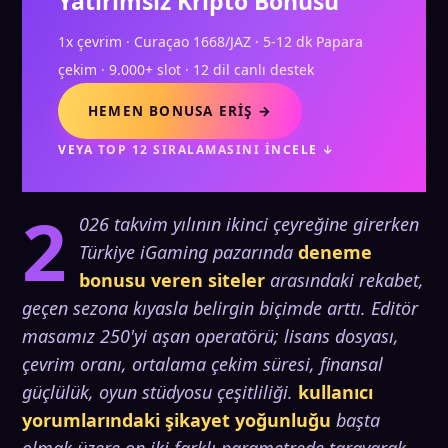
Yatırımsız Kripto Bonusu
1x çevrim · Curaçao 1668/JAZ · 5-12 dk Papara
çekim · 9.000+ slot · 12 dil canlı destek
HEMEN BONUSA ERIŞ →
VEYA TOP 12 SIRALAMASINI INCELE ↓
2
026 takvim yılının ikinci çeyreğine girerken
Türkiye iGaming pazarında
deneme
bonusu veren siteler
arasındaki rekabet,
geçen sezona kıyasla belirgin biçimde arttı. Editör
masamız 250'yi aşan operatörü; lisans dosyası,
çevrim oranı, ortalama çekim süresi, finansal
güçlülük, oyun stüdyosu çeşitliliği.
kullanıcı
yorumlarındaki şikayet yoğunluğu
başta