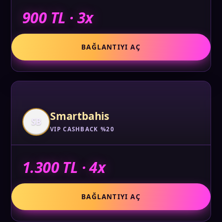
900 TL · 3x
BAĞLANTIYI AÇ
Smartbahis
SB
VIP CASHBACK %20
1.300 TL · 4x
BAĞLANTIYI AÇ