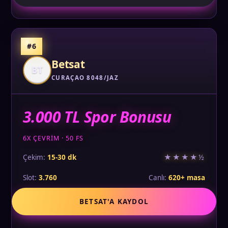
#6
Betsat
BT
CURAÇAO 8048/JAZ
3.000 TL Spor Bonusu
6X ÇEVRIM · 50 FS
★★★★½
Çekim:
15-30 dk
Slot:
3.760
Canlı:
620+ masa
BETSAT'A KAYDOL