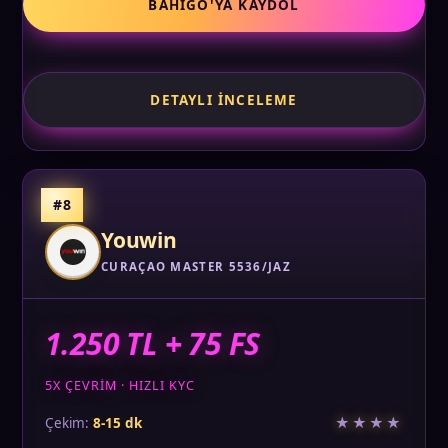
BAHIGO'YA KAYDOL
DETAYLI İNCELEME
#8
Youwin
CURAÇAO MASTER 5536/JAZ
1.250 TL + 75 FS
5X ÇEVRIM · HIZLI KYC
★★★★
Çekim:
8-15 dk