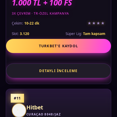
1.000 TL + 100 FS
3X ÇEVRIM · TR-ÖZEL KAMPANYA
★★★★
Çekim:
10-22 dk
Slot:
3.120
Süper Lig:
Tam kapsam
TURKBET'E KAYDOL
DETAYLI İNCELEME
#11
Hitbet
CURAÇAO 8048/JAZ