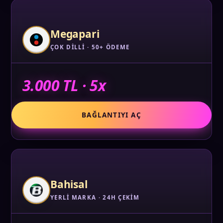
Megapari
ÇOK DILLI · 50+ ÖDEME
3.000 TL · 5x
BAĞLANTIYI AÇ
Bahisal
YERLI MARKA · 24H ÇEKIM