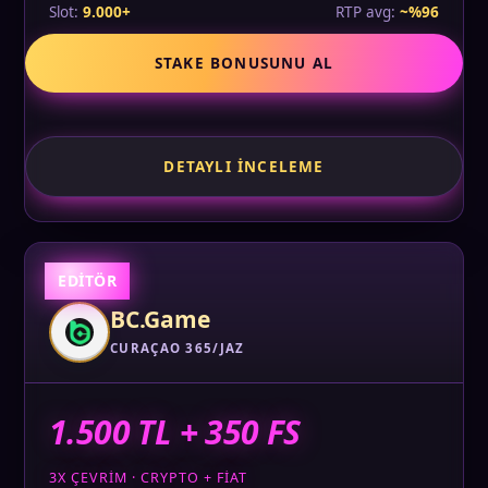
Slot:
9.000+
RTP avg:
~%96
STAKE BONUSUNU AL
DETAYLI İNCELEME
EDİTÖR
BC.Game
CURAÇAO 365/JAZ
1.500 TL + 350 FS
3X ÇEVRIM · CRYPTO + FIAT