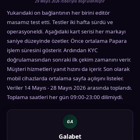
29 Mayıs 2026 itibarıyla doğrulanmıştır
Yukarıdaki on bağlantının her birini editör
masamız test etti. Testler iki hafta sürdü ve
operasyoneldi. Aşağıdaki kart serisi her markayı
saniye düzeyinde özetler. Önce ortalama Papara
işlem süresini gösterir. Ardından KYC
doğrulamasından sonraki ilk çekim zamanını verir.
Müşteri hizmetleri yanıt hızını da içerir. Son olarak
mobil cihazlarda ortalama sayfa açılışını listeler.
Veriler 14 Mayıs - 28 Mayıs 2026 arasında toplandı.
Toplama saatleri her gün 09:00-23:00 dilimiydi.
Galabet