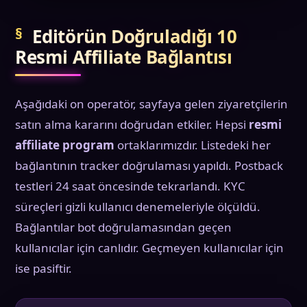
Editörün Doğruladığı 10
Resmi Affiliate Bağlantısı
Aşağıdaki on operatör, sayfaya gelen ziyaretçilerin
satın alma kararını doğrudan etkiler. Hepsi
resmi
affiliate program
ortaklarımızdır. Listedeki her
bağlantının tracker doğrulaması yapıldı. Postback
testleri 24 saat öncesinde tekrarlandı. KYC
süreçleri gizli kullanıcı denemeleriyle ölçüldü.
Bağlantılar bot doğrulamasından geçen
kullanıcılar için canlıdır. Geçmeyen kullanıcılar için
ise pasiftir.