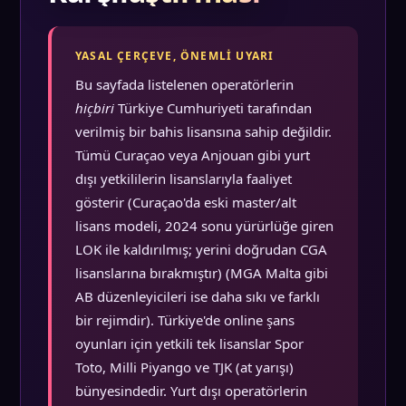
YASAL ÇERÇEVE, ÖNEMLI UYARI
Bu sayfada listelenen operatörlerin
hiçbiri
Türkiye Cumhuriyeti tarafından
verilmiş bir bahis lisansına sahip değildir.
Tümü Curaçao veya Anjouan gibi yurt
dışı yetkililerin lisanslarıyla faaliyet
gösterir (Curaçao'da eski master/alt
lisans modeli, 2024 sonu yürürlüğe giren
LOK ile kaldırılmış; yerini doğrudan CGA
lisanslarına bırakmıştır) (MGA Malta gibi
AB düzenleyicileri ise daha sıkı ve farklı
bir rejimdir). Türkiye'de online şans
oyunları için yetkili tek lisanslar Spor
Toto, Milli Piyango ve TJK (at yarışı)
bünyesindedir. Yurt dışı operatörlerin