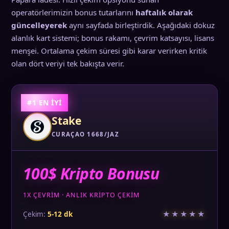
operatörlerimizin bonus tutarlarını
haftalık olarak
güncelleyerek
aynı sayfada birleştirdik. Aşağıdaki dokuz
alanlık kart sistemi; bonus rakamı, çevrim katsayısı, lisans
menşei. Ortalama çekim süresi gibi karar verirken kritik
olan dört veriyi tek bakışta verir.
#1 EN İYİ
Stake
CURAÇAO 1668/JAZ
100$ Kripto Bonusu
1X ÇEVRIM · ANLIK KRIPTO ÇEKIM
★★★★★
Çekim:
5-12 dk