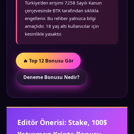
Türkiye'den erişimi 7258 Sayılı Kanun
çerçevesinde BTK tarafından sıklıkla
engellenir. Bu rehber yalnızca bilgi
amaçlıdır. 18 yaş altı kullanıcılar için
kesinlikle yasaktır.
🔥 Top 12 Bonusu Gör
Deneme Bonusu Nedir?
Editör Önerisi: Stake, 100$