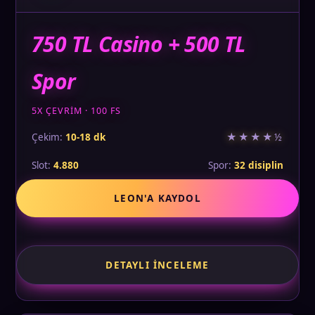
750 TL Casino + 500 TL
Spor
5X ÇEVRIM · 100 FS
★★★★½
Çekim:
10-18 dk
Slot:
4.880
Spor:
32 disiplin
LEON'A KAYDOL
DETAYLI İNCELEME