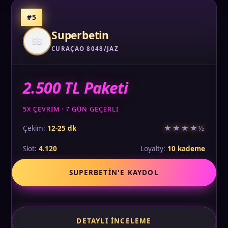
#5
Superbetin
SB
CURAÇAO 8048/JAZ
2.500 TL Paketi
5X ÇEVRIM · 7 GÜN GEÇERLI
★★★★½
Çekim:
12-25 dk
Slot:
4.120
Loyalty:
10 kademe
SUPERBETIN'E KAYDOL
DETAYLI İNCELEME