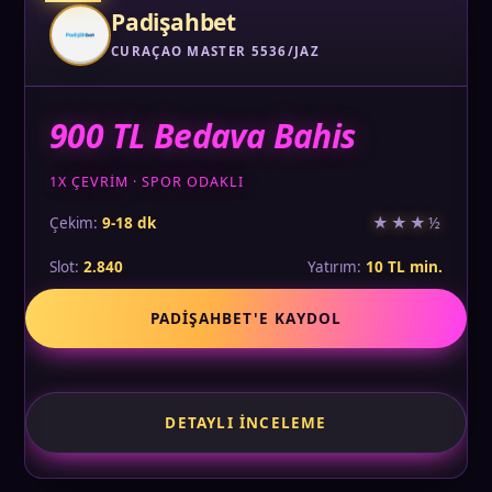
Padişahbet
CURAÇAO MASTER 5536/JAZ
900 TL Bedava Bahis
1X ÇEVRIM · SPOR ODAKLI
★★★½
Çekim:
9-18 dk
Slot:
2.840
Yatırım:
10 TL min.
PADIŞAHBET'E KAYDOL
DETAYLI İNCELEME