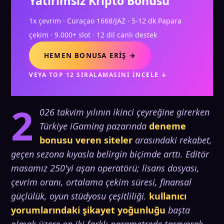
Yatırımsız Kripto Bonusu
1x çevrim · Curaçao 1668/JAZ · 5-12 dk Papara
çekim · 9.000+ slot · 12 dil canlı destek
HEMEN BONUSA ERIŞ →
VEYA TOP 12 SIRALAMASINI INCELE ↓
2
026 takvim yılının ikinci çeyreğine girerken
Türkiye iGaming pazarında
deneme
bonusu veren siteler
arasındaki rekabet,
geçen sezona kıyasla belirgin biçimde arttı. Editör
masamız 250'yi aşan operatörü; lisans dosyası,
çevrim oranı, ortalama çekim süresi, finansal
güçlülük, oyun stüdyosu çeşitliliği.
kullanıcı
yorumlarındaki şikayet yoğunluğu
başta