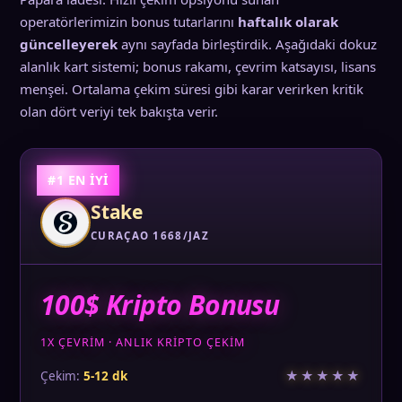
operatörlerimizin bonus tutarlarını
haftalık olarak
güncelleyerek
aynı sayfada birleştirdik. Aşağıdaki dokuz
alanlık kart sistemi; bonus rakamı, çevrim katsayısı, lisans
menşei. Ortalama çekim süresi gibi karar verirken kritik
olan dört veriyi tek bakışta verir.
#1 EN İYİ
Stake
CURAÇAO 1668/JAZ
100$ Kripto Bonusu
1X ÇEVRIM · ANLIK KRIPTO ÇEKIM
★★★★★
Çekim:
5-12 dk