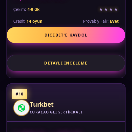
★★★★
Çekim:
4-9 dk
Crash:
14 oyun
Provably Fair:
Evet
DICEBET'E KAYDOL
DETAYLI İNCELEME
#10
Turkbet
CURAÇAO GLI SERTIFIKALI