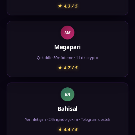
★ 4.3 / 5
Megapari
Çok dilli · 50+ ödeme · 11 dk crypto
★ 4.7 / 5
Bahisal
Yerli iletişim · 24h içinde çekim · Telegram destek
★ 4.4 / 5