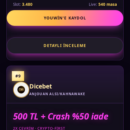
Slot:
3.480
Live:
540 masa
YOUWIN'E KAYDOL
DETAYLI İNCELEME
#9
Dicebet
ANJOUAN ALSI/KAHNAWAKE
500 TL + Crash %50 iade
2X ÇEVRIM · CRYPTO-FIRST