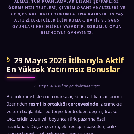
ALMAZ; TÜM PUANLAMALAR LISANS ŞEFFAFLIĞI,
ÖDEME HIZI TESTLERI, ÇEVRIM ORANI ANALIZLERI VE
GERÇEK KULLANICI YORUMLARINA DAYANIR. 18 YAŞ
ALTI ZIYARETÇILER IÇIN KUMAR, BAHIS VE ŞANS
OYUNLARI KESINLIKLE YASAKTIR. SORUMLU OYUN
BILINCIYLE OYNAYINIZ.
29 Mayıs 2026 İtibarıyla Aktif
En Yüksek Yatırımsız Bonuslar
29 Mayıs 2026 itibarıyla doğrulanmıştır
Bu bölümde listelenen markalar, kendi affiliate ağlarımız
üzerinden
resmi iş ortaklığı çerçevesinde
izlenmekte
ve tüm bağlantılar editöryel kontrolden geçmiş tracker
URL'leridir. 2026 yılı boyunca Türk pazarına özel
hazırlanan. Düşük çevrim, ek free spin paketleri, anlık
Papara iadesi. Hızlı çekim opsiyonu sunan