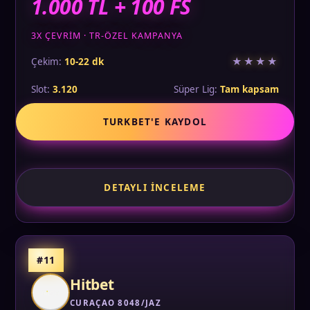
1.000 TL + 100 FS
3X ÇEVRIM · TR-ÖZEL KAMPANYA
★★★★
Çekim:
10-22 dk
Slot:
3.120
Süper Lig:
Tam kapsam
TURKBET'E KAYDOL
DETAYLI İNCELEME
#11
Hitbet
CURAÇAO 8048/JAZ