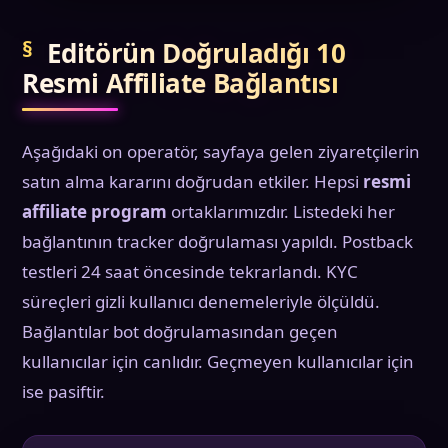
Editörün Doğruladığı 10
Resmi Affiliate Bağlantısı
Aşağıdaki on operatör, sayfaya gelen ziyaretçilerin
satın alma kararını doğrudan etkiler. Hepsi
resmi
affiliate program
ortaklarımızdır. Listedeki her
bağlantının tracker doğrulaması yapıldı. Postback
testleri 24 saat öncesinde tekrarlandı. KYC
süreçleri gizli kullanıcı denemeleriyle ölçüldü.
Bağlantılar bot doğrulamasından geçen
kullanıcılar için canlıdır. Geçmeyen kullanıcılar için
ise pasiftir.