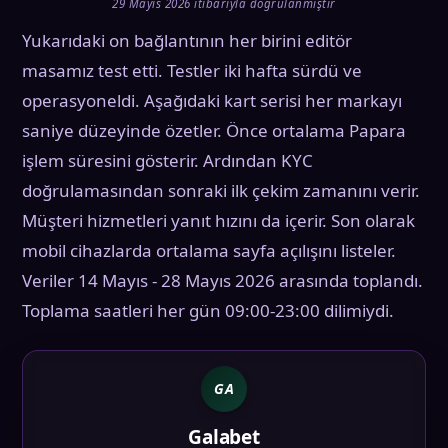
29 Mayıs 2026 itibarıyla doğrulanmıştır
Yukarıdaki on bağlantının her birini editör
masamız test etti. Testler iki hafta sürdü ve
operasyoneldi. Aşağıdaki kart serisi her markayı
saniye düzeyinde özetler. Önce ortalama Papara
işlem süresini gösterir. Ardından KYC
doğrulamasından sonraki ilk çekim zamanını verir.
Müşteri hizmetleri yanıt hızını da içerir. Son olarak
mobil cihazlarda ortalama sayfa açılışını listeler.
Veriler 14 Mayıs - 28 Mayıs 2026 arasında toplandı.
Toplama saatleri her gün 09:00-23:00 dilimiydi.
Galabet