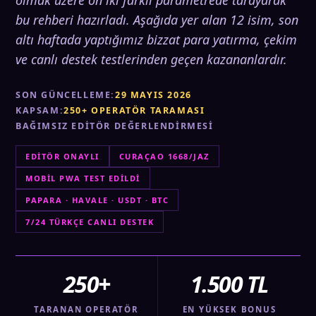
olmak üzere on iki farklı parametrede tarayarak
bu rehberi hazırladı. Aşağıda yer alan 12 isim, son
altı haftada yaptığımız bizzat para yatırma, çekim
ve canlı destek testlerinden geçen kazananlardır.
SON GÜNCELLEME:
29 MAYIS 2026
KAPSAM:
250+ OPERATÖR TARAMASI
BAĞIMSIZ EDITÖR DEĞERLENDIRMESI
EDITÖR ONAYLI
CURAÇAO 1668/JAZ
MOBIL PWA TEST EDILDI
PAPARA · HAVALE · USDT · BTC
7/24 TÜRKÇE CANLI DESTEK
250+
1.500 TL
TARANAN OPERATÖR
EN YÜKSEK BONUS