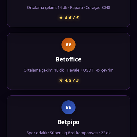
Ortalama çekim: 14 dk · Papara · Curaçao 8048
★ 4.6 / 5
Betoffice
Ortalama çekim: 18 dk · Havale + USDT · 4x çevrim
★ 4.5 / 5
Betpipo
Spor odaklı · Süper Lig özel kampanyası · 22 dk