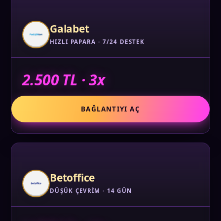
Galabet
HIZLI PAPARA · 7/24 DESTEK
2.500 TL · 3x
BAĞLANTIYI AÇ
Betoffice
DÜŞÜK ÇEVRIM · 14 GÜN