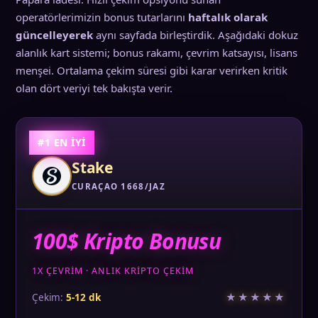
operatörlerimizin bonus tutarlarını
haftalık olarak
güncelleyerek
aynı sayfada birleştirdik. Aşağıdaki dokuz
alanlık kart sistemi; bonus rakamı, çevrim katsayısı, lisans
menşei. Ortalama çekim süresi gibi karar verirken kritik
olan dört veriyi tek bakışta verir.
#1 EN İYİ
Stake
CURAÇAO 1668/JAZ
100$ Kripto Bonusu
1X ÇEVRIM · ANLIK KRIPTO ÇEKIM
★★★★★
Çekim:
5-12 dk