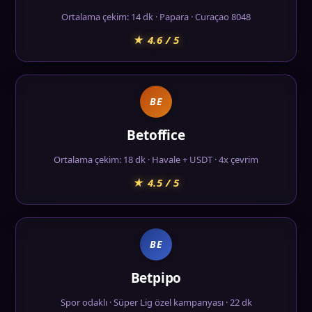
Ortalama çekim: 14 dk · Papara · Curaçao 8048
★ 4.6 / 5
Betoffice
Ortalama çekim: 18 dk · Havale + USDT · 4x çevrim
★ 4.5 / 5
Betpipo
Spor odaklı · Süper Lig özel kampanyası · 22 dk