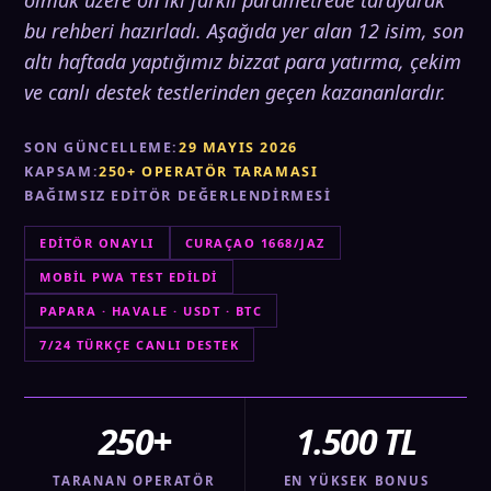
olmak üzere on iki farklı parametrede tarayarak
bu rehberi hazırladı. Aşağıda yer alan 12 isim, son
altı haftada yaptığımız bizzat para yatırma, çekim
ve canlı destek testlerinden geçen kazananlardır.
SON GÜNCELLEME:
29 MAYIS 2026
KAPSAM:
250+ OPERATÖR TARAMASI
BAĞIMSIZ EDITÖR DEĞERLENDIRMESI
EDITÖR ONAYLI
CURAÇAO 1668/JAZ
MOBIL PWA TEST EDILDI
PAPARA · HAVALE · USDT · BTC
7/24 TÜRKÇE CANLI DESTEK
250+
1.500 TL
TARANAN OPERATÖR
EN YÜKSEK BONUS