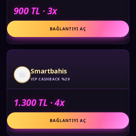
900 TL · 3x
BAĞLANTIYI AÇ
Smartbahis
SB
VIP CASHBACK %20
1.300 TL · 4x
BAĞLANTIYI AÇ