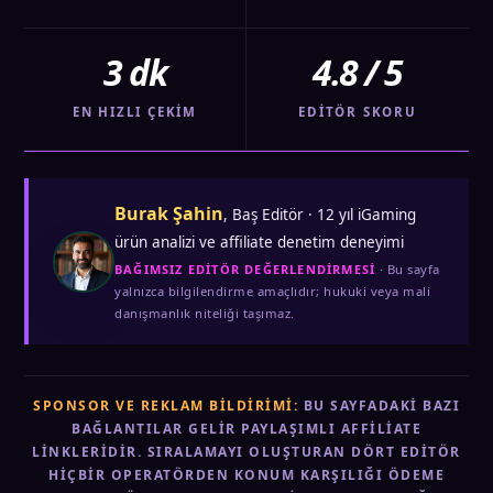
3 dk
4.8 / 5
EN HIZLI ÇEKIM
EDITÖR SKORU
Burak Şahin
, Baş Editör · 12 yıl iGaming
ürün analizi ve affiliate denetim deneyimi
BAĞIMSIZ EDITÖR DEĞERLENDIRMESI
· Bu sayfa
yalnızca bilgilendirme amaçlıdır; hukuki veya mali
danışmanlık niteliği taşımaz.
SPONSOR VE REKLAM BILDIRIMI:
BU SAYFADAKI BAZI
BAĞLANTILAR GELIR PAYLAŞIMLI AFFILIATE
LINKLERIDIR. SIRALAMAYI OLUŞTURAN DÖRT EDITÖR
HIÇBIR OPERATÖRDEN KONUM KARŞILIĞI ÖDEME