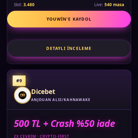
Slot:
3.480
Live:
540 masa
YOUWIN'E KAYDOL
DETAYLI İNCELEME
#9
Dicebet
ANJOUAN ALSI/KAHNAWAKE
500 TL + Crash %50 iade
2X ÇEVRIM · CRYPTO-FIRST