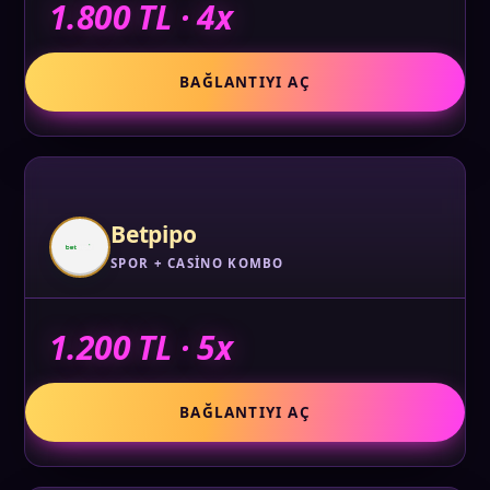
1.800 TL · 4x
BAĞLANTIYI AÇ
Betpipo
SPOR + CASINO KOMBO
1.200 TL · 5x
BAĞLANTIYI AÇ