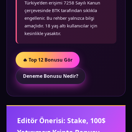
Türkiye'den erişimi 7258 Sayılı Kanun
çerçevesinde BTK tarafından sıklıkla
engellenir. Bu rehber yalnızca bilgi
amaçlıdır. 18 yaş altı kullanıcılar için
kesinlikle yasaktır.
🔥 Top 12 Bonusu Gör
Deneme Bonusu Nedir?
Editör Önerisi: Stake, 100$