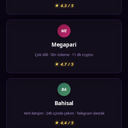
★ 4.3 / 5
Megapari
Çok dilli · 50+ ödeme · 11 dk crypto
★ 4.7 / 5
Bahisal
Yerli iletişim · 24h içinde çekim · Telegram destek
★ 4.4 / 5