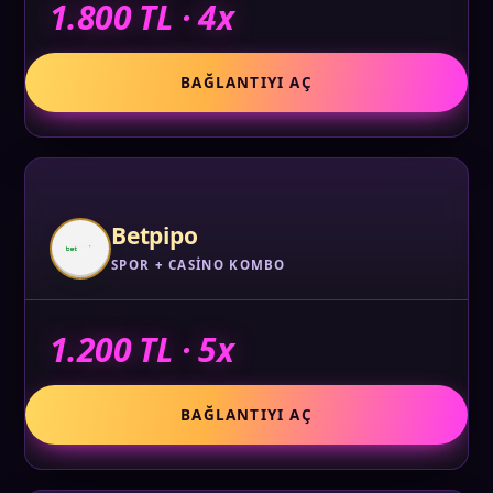
1.800 TL · 4x
BAĞLANTIYI AÇ
Betpipo
SPOR + CASINO KOMBO
1.200 TL · 5x
BAĞLANTIYI AÇ