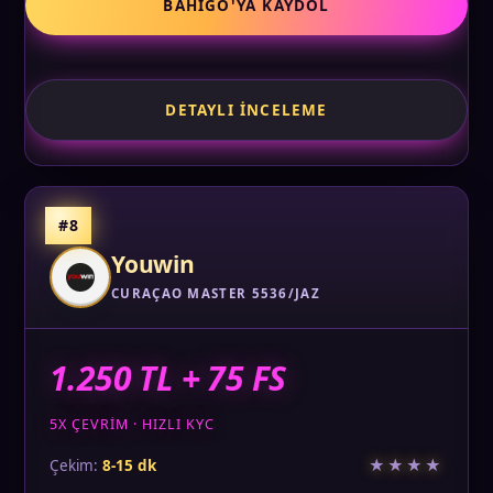
BAHIGO'YA KAYDOL
DETAYLI İNCELEME
#8
Youwin
CURAÇAO MASTER 5536/JAZ
1.250 TL + 75 FS
5X ÇEVRIM · HIZLI KYC
★★★★
Çekim:
8-15 dk