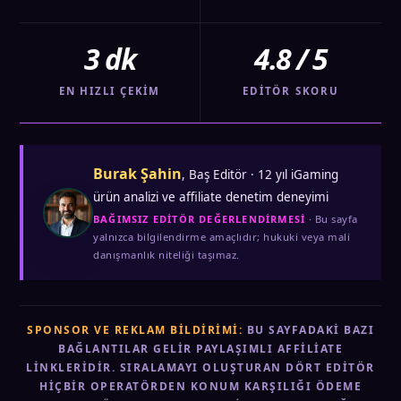
3 dk
4.8 / 5
EN HIZLI ÇEKIM
EDITÖR SKORU
Burak Şahin
, Baş Editör · 12 yıl iGaming
ürün analizi ve affiliate denetim deneyimi
BAĞIMSIZ EDITÖR DEĞERLENDIRMESI
· Bu sayfa
yalnızca bilgilendirme amaçlıdır; hukuki veya mali
danışmanlık niteliği taşımaz.
SPONSOR VE REKLAM BILDIRIMI:
BU SAYFADAKI BAZI
BAĞLANTILAR GELIR PAYLAŞIMLI AFFILIATE
LINKLERIDIR. SIRALAMAYI OLUŞTURAN DÖRT EDITÖR
HIÇBIR OPERATÖRDEN KONUM KARŞILIĞI ÖDEME