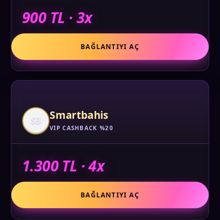
900 TL · 3x
BAĞLANTIYI AÇ
Smartbahis
SB
VIP CASHBACK %20
1.300 TL · 4x
BAĞLANTIYI AÇ