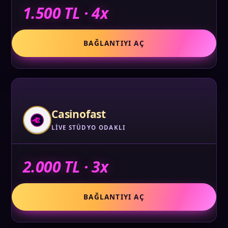
1.500 TL · 4x
BAĞLANTIYI AÇ
Casinofast
LIVE STÜDYO ODAKLI
2.000 TL · 3x
BAĞLANTIYI AÇ