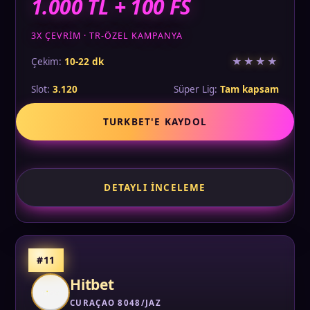
1.000 TL + 100 FS
3X ÇEVRIM · TR-ÖZEL KAMPANYA
★★★★
Çekim:
10-22 dk
Slot:
3.120
Süper Lig:
Tam kapsam
TURKBET'E KAYDOL
DETAYLI İNCELEME
#11
Hitbet
CURAÇAO 8048/JAZ