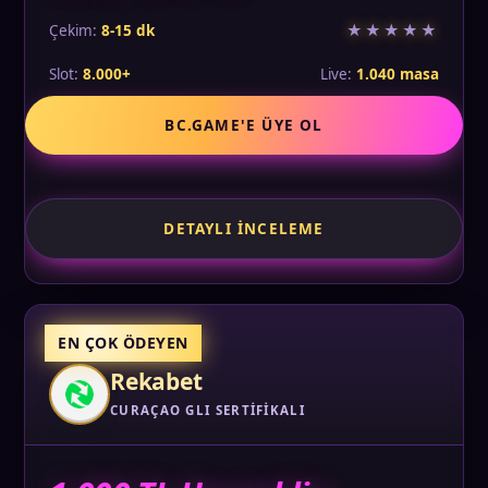
★★★★★
Çekim:
8-15 dk
Slot:
8.000+
Live:
1.040 masa
BC.GAME'E ÜYE OL
DETAYLI İNCELEME
EN ÇOK ÖDEYEN
Rekabet
CURAÇAO GLI SERTIFIKALI