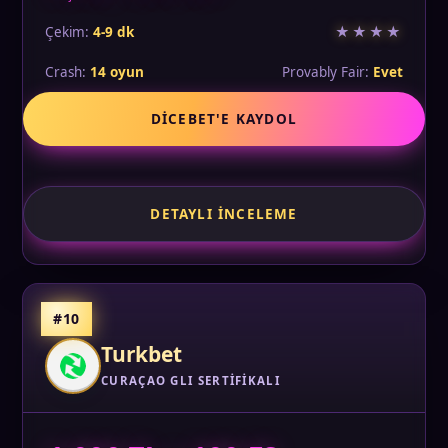
★★★★
Çekim:
4-9 dk
Crash:
14 oyun
Provably Fair:
Evet
DICEBET'E KAYDOL
DETAYLI İNCELEME
#10
Turkbet
CURAÇAO GLI SERTIFIKALI