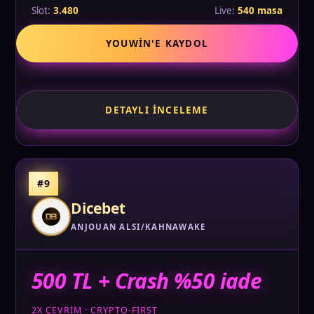
Slot:
3.480
Live:
540 masa
YOUWIN'E KAYDOL
DETAYLI İNCELEME
#9
Dicebet
ANJOUAN ALSI/KAHNAWAKE
500 TL + Crash %50 iade
2X ÇEVRIM · CRYPTO-FIRST