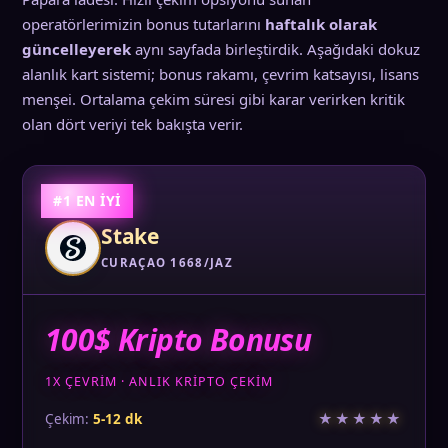
operatörlerimizin bonus tutarlarını
haftalık olarak
güncelleyerek
aynı sayfada birleştirdik. Aşağıdaki dokuz
alanlık kart sistemi; bonus rakamı, çevrim katsayısı, lisans
menşei. Ortalama çekim süresi gibi karar verirken kritik
olan dört veriyi tek bakışta verir.
#1 EN İYİ
Stake
CURAÇAO 1668/JAZ
100$ Kripto Bonusu
1X ÇEVRIM · ANLIK KRIPTO ÇEKIM
★★★★★
Çekim:
5-12 dk