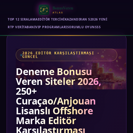
BonusVeren
F
ATLAS
TOP 12 SIRALAMA
EDITÖR TERCIHI
KAZANDIRAN 5
2026 YENİ
RTP VERITABANI
VIP PROGRAMLARI
SORUMLU OYUN
SSS
2026 EDITÖR KARŞILAŞTIRMASI ·
GÜNCEL
Deneme Bonusu
Veren Siteler 2026,
250+
Curaçao/Anjouan
Lisanslı Offshore
Marka Editör
Karşılaştırması