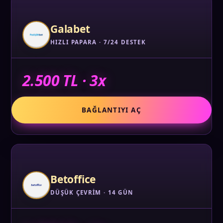
Galabet
HIZLI PAPARA · 7/24 DESTEK
2.500 TL · 3x
BAĞLANTIYI AÇ
Betoffice
DÜŞÜK ÇEVRIM · 14 GÜN