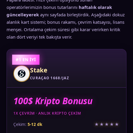
operatörlerimizin bonus tutarlarını
haftalık olarak
güncelleyerek
aynı sayfada birleştirdik. Aşağıdaki dokuz
alanlık kart sistemi; bonus rakamı, çevrim katsayısı, lisans
menşei. Ortalama çekim süresi gibi karar verirken kritik
olan dört veriyi tek bakışta verir.
#1 EN İYİ
Stake
CURAÇAO 1668/JAZ
100$ Kripto Bonusu
1X ÇEVRIM · ANLIK KRIPTO ÇEKIM
★★★★★
Çekim:
5-12 dk