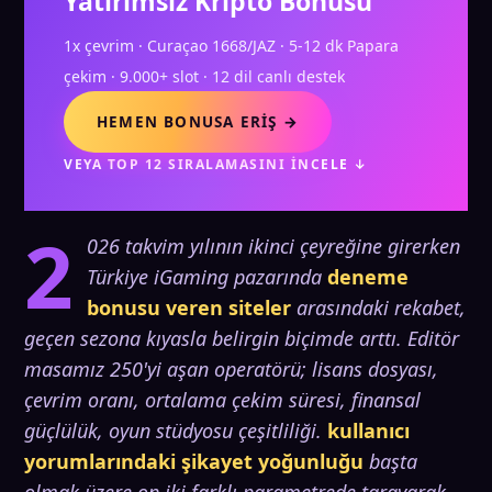
Yatırımsız Kripto Bonusu
1x çevrim · Curaçao 1668/JAZ · 5-12 dk Papara
çekim · 9.000+ slot · 12 dil canlı destek
HEMEN BONUSA ERIŞ →
VEYA TOP 12 SIRALAMASINI INCELE ↓
2
026 takvim yılının ikinci çeyreğine girerken
Türkiye iGaming pazarında
deneme
bonusu veren siteler
arasındaki rekabet,
geçen sezona kıyasla belirgin biçimde arttı. Editör
masamız 250'yi aşan operatörü; lisans dosyası,
çevrim oranı, ortalama çekim süresi, finansal
güçlülük, oyun stüdyosu çeşitliliği.
kullanıcı
yorumlarındaki şikayet yoğunluğu
başta