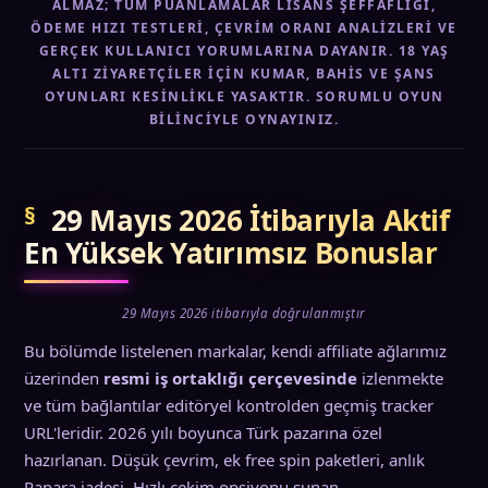
ALMAZ; TÜM PUANLAMALAR LISANS ŞEFFAFLIĞI,
ÖDEME HIZI TESTLERI, ÇEVRIM ORANI ANALIZLERI VE
GERÇEK KULLANICI YORUMLARINA DAYANIR. 18 YAŞ
ALTI ZIYARETÇILER IÇIN KUMAR, BAHIS VE ŞANS
OYUNLARI KESINLIKLE YASAKTIR. SORUMLU OYUN
BILINCIYLE OYNAYINIZ.
29 Mayıs 2026 İtibarıyla Aktif
En Yüksek Yatırımsız Bonuslar
29 Mayıs 2026 itibarıyla doğrulanmıştır
Bu bölümde listelenen markalar, kendi affiliate ağlarımız
üzerinden
resmi iş ortaklığı çerçevesinde
izlenmekte
ve tüm bağlantılar editöryel kontrolden geçmiş tracker
URL'leridir. 2026 yılı boyunca Türk pazarına özel
hazırlanan. Düşük çevrim, ek free spin paketleri, anlık
Papara iadesi. Hızlı çekim opsiyonu sunan