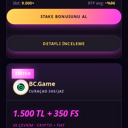
Slot:
9.000+
RTP avg:
~%96
STAKE BONUSUNU AL
DETAYLI İNCELEME
EDİTÖR
BC.Game
CURAÇAO 365/JAZ
1.500 TL + 350 FS
3X ÇEVRIM · CRYPTO + FIAT