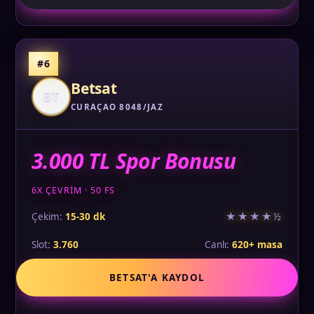
#6
Betsat
BT
CURAÇAO 8048/JAZ
3.000 TL Spor Bonusu
6X ÇEVRIM · 50 FS
★★★★½
Çekim:
15-30 dk
Slot:
3.760
Canlı:
620+ masa
BETSAT'A KAYDOL