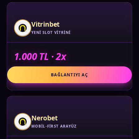
Vitrinbet
YENI SLOT VITRINI
1.000 TL · 2x
BAĞLANTIYI AÇ
Nerobet
MOBIL-FIRST ARAYÜZ