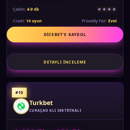
★★★★
Çekim:
4-9 dk
Crash:
14 oyun
Provably Fair:
Evet
DICEBET'E KAYDOL
DETAYLI İNCELEME
#10
Turkbet
CURAÇAO GLI SERTIFIKALI