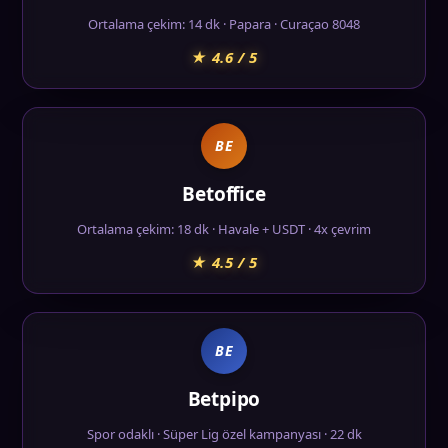
Ortalama çekim: 14 dk · Papara · Curaçao 8048
★ 4.6 / 5
Betoffice
Ortalama çekim: 18 dk · Havale + USDT · 4x çevrim
★ 4.5 / 5
Betpipo
Spor odaklı · Süper Lig özel kampanyası · 22 dk