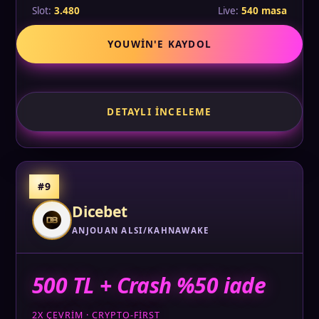
Slot:
3.480
Live:
540 masa
YOUWIN'E KAYDOL
DETAYLI İNCELEME
#9
Dicebet
ANJOUAN ALSI/KAHNAWAKE
500 TL + Crash %50 iade
2X ÇEVRIM · CRYPTO-FIRST