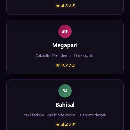
★ 4.3 / 5
Megapari
Çok dilli · 50+ ödeme · 11 dk crypto
★ 4.7 / 5
Bahisal
Yerli iletişim · 24h içinde çekim · Telegram destek
★ 4.4 / 5