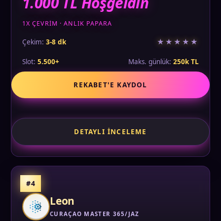
1.000 TL Hoşgeldin
1X ÇEVRIM · ANLIK PAPARA
★★★★★
Çekim:
3-8 dk
Slot:
5.500+
Maks. günlük:
250k TL
REKABET'E KAYDOL
DETAYLI İNCELEME
#4
Leon
CURAÇAO MASTER 365/JAZ