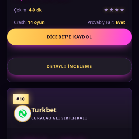
★★★★
Çekim:
4-9 dk
Crash:
14 oyun
Provably Fair:
Evet
DICEBET'E KAYDOL
DETAYLI İNCELEME
#10
Turkbet
CURAÇAO GLI SERTIFIKALI