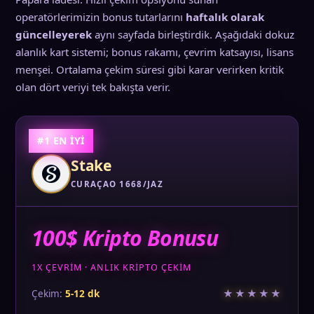
operatörlerimizin bonus tutarlarını
haftalık olarak
güncelleyerek
aynı sayfada birleştirdik. Aşağıdaki dokuz
alanlık kart sistemi; bonus rakamı, çevrim katsayısı, lisans
menşei. Ortalama çekim süresi gibi karar verirken kritik
olan dört veriyi tek bakışta verir.
#1 EN İYİ
Stake
CURAÇAO 1668/JAZ
100$ Kripto Bonusu
1X ÇEVRIM · ANLIK KRIPTO ÇEKIM
★★★★★
Çekim:
5-12 dk