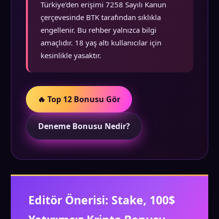
Türkiye'den erişimi 7258 Sayılı Kanun
çerçevesinde BTK tarafından sıklıkla
engellenir. Bu rehber yalnızca bilgi
amaçlıdır. 18 yaş altı kullanıcılar için
kesinlikle yasaktır.
🔥 Top 12 Bonusu Gör
Deneme Bonusu Nedir?
Editör Önerisi: Stake, 100$