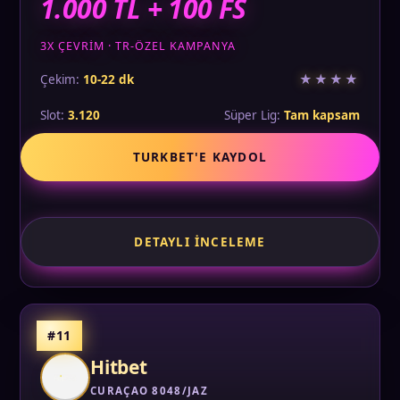
1.000 TL + 100 FS
3X ÇEVRIM · TR-ÖZEL KAMPANYA
★★★★
Çekim:
10-22 dk
Slot:
3.120
Süper Lig:
Tam kapsam
TURKBET'E KAYDOL
DETAYLI İNCELEME
#11
Hitbet
CURAÇAO 8048/JAZ