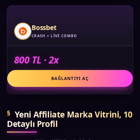
Bossbet
CRASH + LIVE COMBO
800 TL · 2x
BAĞLANTIYI AÇ
Yeni Affiliate Marka Vitrini, 10
Detaylı Profil