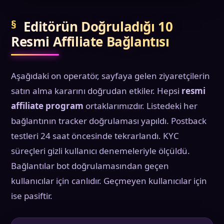
Editörün Doğruladığı 10
Resmi Affiliate Bağlantısı
Aşağıdaki on operatör, sayfaya gelen ziyaretçilerin
satın alma kararını doğrudan etkiler. Hepsi
resmi
affiliate program
ortaklarımızdır. Listedeki her
bağlantının tracker doğrulaması yapıldı. Postback
testleri 24 saat öncesinde tekrarlandı. KYC
süreçleri gizli kullanıcı denemeleriyle ölçüldü.
Bağlantılar bot doğrulamasından geçen
kullanıcılar için canlıdır. Geçmeyen kullanıcılar için
ise pasiftir.