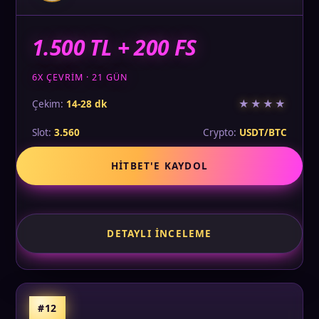
1.500 TL + 200 FS
6X ÇEVRIM · 21 GÜN
★★★★
Çekim:
14-28 dk
Slot:
3.560
Crypto:
USDT/BTC
HITBET'E KAYDOL
DETAYLI İNCELEME
#12