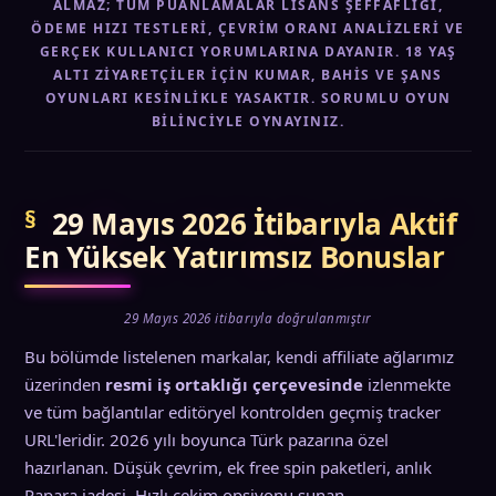
ALMAZ; TÜM PUANLAMALAR LISANS ŞEFFAFLIĞI,
ÖDEME HIZI TESTLERI, ÇEVRIM ORANI ANALIZLERI VE
GERÇEK KULLANICI YORUMLARINA DAYANIR. 18 YAŞ
ALTI ZIYARETÇILER IÇIN KUMAR, BAHIS VE ŞANS
OYUNLARI KESINLIKLE YASAKTIR. SORUMLU OYUN
BILINCIYLE OYNAYINIZ.
29 Mayıs 2026 İtibarıyla Aktif
En Yüksek Yatırımsız Bonuslar
29 Mayıs 2026 itibarıyla doğrulanmıştır
Bu bölümde listelenen markalar, kendi affiliate ağlarımız
üzerinden
resmi iş ortaklığı çerçevesinde
izlenmekte
ve tüm bağlantılar editöryel kontrolden geçmiş tracker
URL'leridir. 2026 yılı boyunca Türk pazarına özel
hazırlanan. Düşük çevrim, ek free spin paketleri, anlık
Papara iadesi. Hızlı çekim opsiyonu sunan