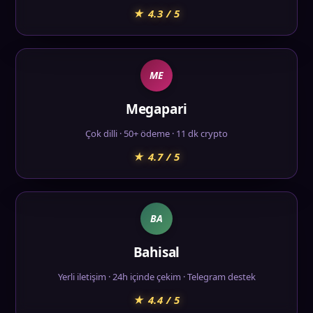
★ 4.3 / 5
Megapari
Çok dilli · 50+ ödeme · 11 dk crypto
★ 4.7 / 5
Bahisal
Yerli iletişim · 24h içinde çekim · Telegram destek
★ 4.4 / 5