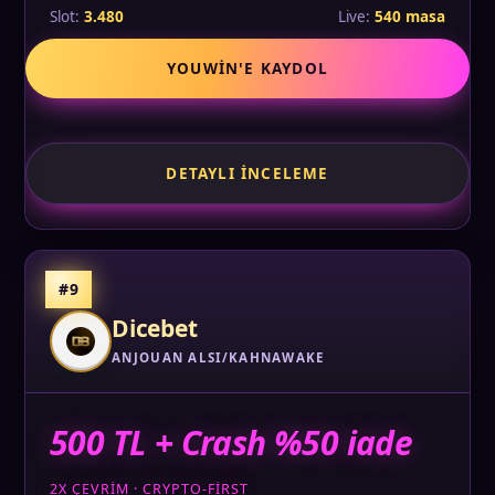
Slot:
3.480
Live:
540 masa
YOUWIN'E KAYDOL
DETAYLI İNCELEME
#9
Dicebet
ANJOUAN ALSI/KAHNAWAKE
500 TL + Crash %50 iade
2X ÇEVRIM · CRYPTO-FIRST