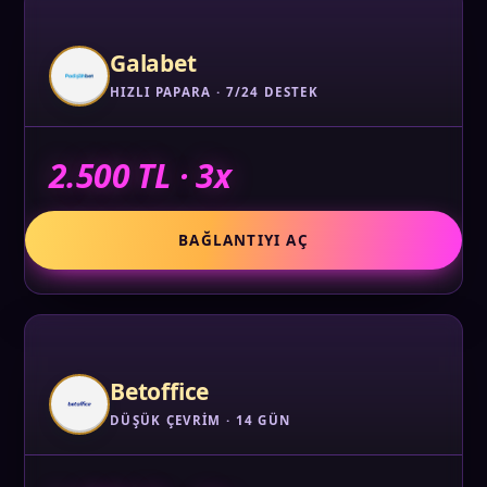
Galabet
HIZLI PAPARA · 7/24 DESTEK
2.500 TL · 3x
BAĞLANTIYI AÇ
Betoffice
DÜŞÜK ÇEVRIM · 14 GÜN