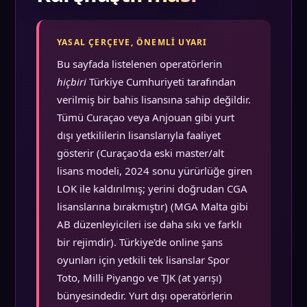
YASAL ÇERÇEVE, ÖNEMLI UYARI
Bu sayfada listelenen operatörlerin
hiçbiri
Türkiye Cumhuriyeti tarafından
verilmiş bir bahis lisansına sahip değildir.
Tümü Curaçao veya Anjouan gibi yurt
dışı yetkililerin lisanslarıyla faaliyet
gösterir (Curaçao'da eski master/alt
lisans modeli, 2024 sonu yürürlüğe giren
LOK ile kaldırılmış; yerini doğrudan CGA
lisanslarına bırakmıştır) (MGA Malta gibi
AB düzenleyicileri ise daha sıkı ve farklı
bir rejimdir). Türkiye'de online şans
oyunları için yetkili tek lisanslar Spor
Toto, Milli Piyango ve TJK (at yarışı)
bünyesindedir. Yurt dışı operatörlerin