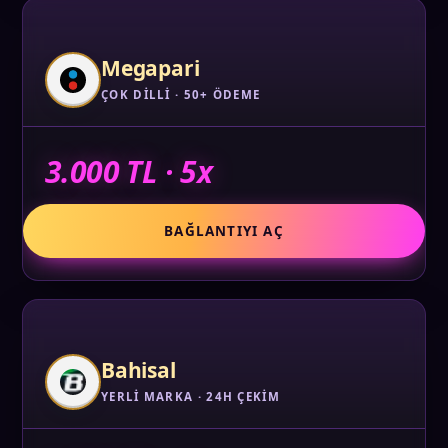
Megapari
ÇOK DILLI · 50+ ÖDEME
3.000 TL · 5x
BAĞLANTIYI AÇ
Bahisal
YERLI MARKA · 24H ÇEKIM