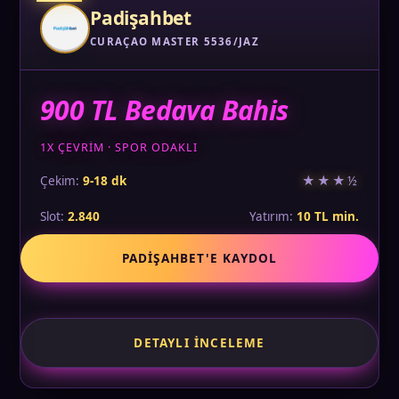
Padişahbet
CURAÇAO MASTER 5536/JAZ
900 TL Bedava Bahis
1X ÇEVRIM · SPOR ODAKLI
★★★½
Çekim:
9-18 dk
Slot:
2.840
Yatırım:
10 TL min.
PADIŞAHBET'E KAYDOL
DETAYLI İNCELEME