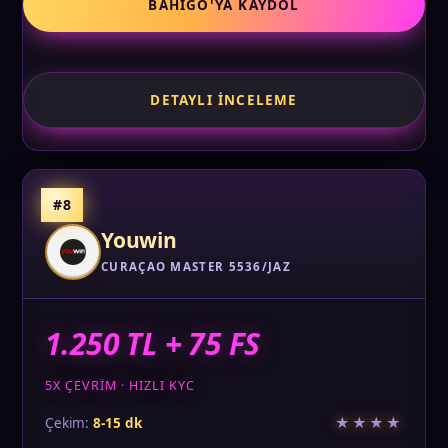
BAHIGO'YA KAYDOL
DETAYLI İNCELEME
#8
Youwin
CURAÇAO MASTER 5536/JAZ
1.250 TL + 75 FS
5X ÇEVRIM · HIZLI KYC
★★★★
Çekim:
8-15 dk