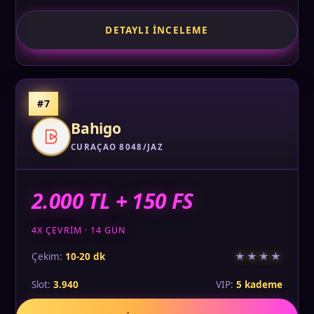
DETAYLI İNCELEME
#7
Bahigo
CURAÇAO 8048/JAZ
2.000 TL + 150 FS
4X ÇEVRIM · 14 GÜN
★★★★
Çekim:
10-20 dk
Slot:
3.940
VIP:
5 kademe