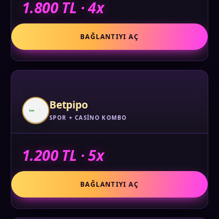
1.800 TL · 4x
BAĞLANTIYI AÇ
Betpipo
SPOR + CASINO KOMBO
1.200 TL · 5x
BAĞLANTIYI AÇ