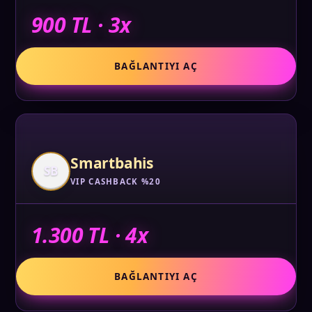
900 TL · 3x
BAĞLANTIYI AÇ
Smartbahis
SB
VIP CASHBACK %20
1.300 TL · 4x
BAĞLANTIYI AÇ