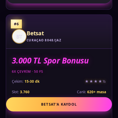
#6
Betsat
BT
CURAÇAO 8048/JAZ
3.000 TL Spor Bonusu
6X ÇEVRIM · 50 FS
★★★★½
Çekim:
15-30 dk
Slot:
3.760
Canlı:
620+ masa
BETSAT'A KAYDOL