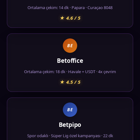
Ortalama çekim: 14 dk · Papara · Curaçao 8048
★ 4.6 / 5
Betoffice
Ortalama çekim: 18 dk · Havale + USDT · 4x çevrim
★ 4.5 / 5
Betpipo
Spor odaklı · Süper Lig özel kampanyası · 22 dk