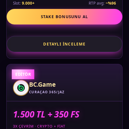
Slot:
9.000+
RTP avg:
~%96
STAKE BONUSUNU AL
DETAYLI İNCELEME
EDİTÖR
BC.Game
CURAÇAO 365/JAZ
1.500 TL + 350 FS
3X ÇEVRIM · CRYPTO + FIAT