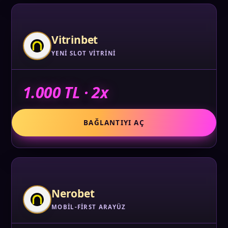
Vitrinbet
YENI SLOT VITRINI
1.000 TL · 2x
BAĞLANTIYI AÇ
Nerobet
MOBIL-FIRST ARAYÜZ