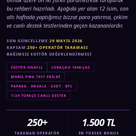
olmak üzere on iki farklı parametrede tarayarak
bu rehberi hazırladı. Aşağıda yer alan 12 isim, son
altı haftada yaptığımız bizzat para yatırma, çekim
ve canlı destek testlerinden geçen kazananlardır.
SON GÜNCELLEME:
29 MAYIS 2026
KAPSAM:
250+ OPERATÖR TARAMASI
BAĞIMSIZ EDITÖR DEĞERLENDIRMESI
EDITÖR ONAYLI
CURAÇAO 1668/JAZ
MOBIL PWA TEST EDILDI
PAPARA · HAVALE · USDT · BTC
7/24 TÜRKÇE CANLI DESTEK
250+
1.500 TL
TARANAN OPERATÖR
EN YÜKSEK BONUS