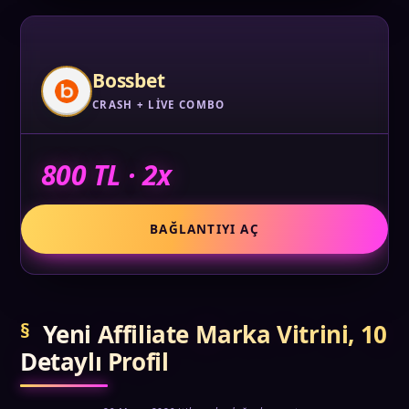
Bossbet
CRASH + LIVE COMBO
800 TL · 2x
BAĞLANTIYI AÇ
Yeni Affiliate Marka Vitrini, 10
Detaylı Profil