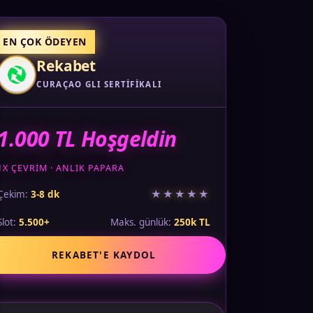
EN ÇOK ÖDEYEN
Rekabet
CURAÇAO GLI SERTIFIKALI
1.000 TL Hoşgeldin
1X ÇEVRIM · ANLIK PAPARA
★★★★★
Çekim:
3-8 dk
Slot:
5.500+
Maks. günlük:
250k TL
REKABET'E KAYDOL