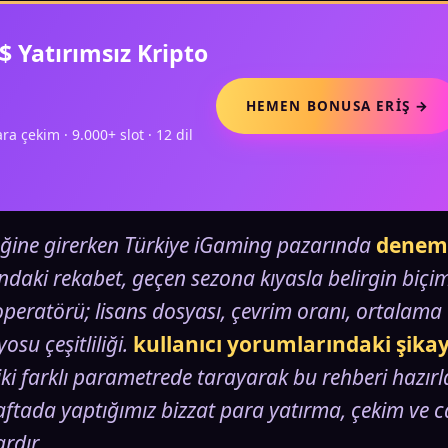
$ Yatırımsız Kripto
HEMEN BONUSA ERIŞ →
a çekim · 9.000+ slot · 12 dil
reğine girerken Türkiye iGaming pazarında
denem
ndaki rekabet, geçen sezona kıyasla belirgin biçim
peratörü; lisans dosyası, çevrim oranı, ortalama
osu çeşitliliği.
kullanıcı yorumlarındaki şika
i farklı parametrede tarayarak bu rehberi hazırl
haftada yaptığımız bizzat para yatırma, çekim ve c
rdır.