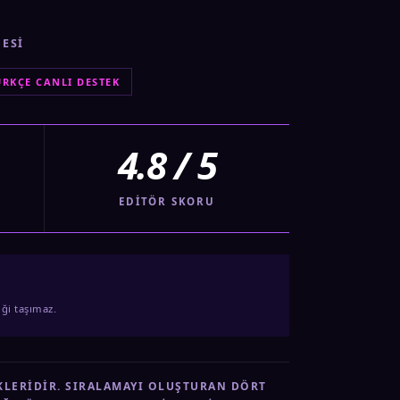
ESI
ÜRKÇE CANLI DESTEK
4.8 / 5
EDITÖR SKORU
iği taşımaz.
NKLERIDIR. SIRALAMAYI OLUŞTURAN DÖRT