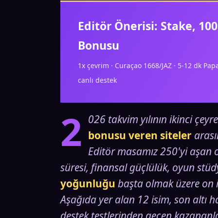
Editör Önerisi: Stake, 100
Bonusu
1x çevrim · Curaçao 1668/JAZ · 5-12 dk Papar
canlı destek
2
026 takvim yılının ikinci çey
bonusu veren siteler
arası
Editör masamız 250'yi aşan o
süresi, finansal güçlülük, oyun stüdy
yoğunluğu
başta olmak üzere on ik
Aşağıda yer alan 12 isim, son altı 
destek testlerinden geçen kazananla