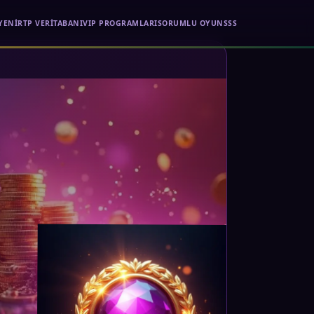
YENİ
RTP VERITABANI
VIP PROGRAMLARI
SORUMLU OYUN
SSS