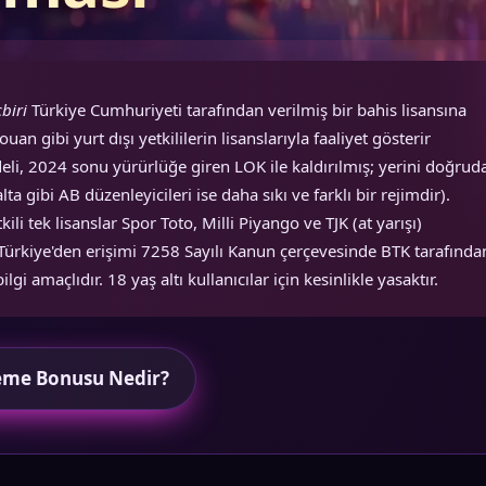
çbiri
Türkiye Cumhuriyeti tarafından verilmiş bir bahis lisansına
n gibi yurt dışı yetkililerin lisanslarıyla faaliyet gösterir
eli, 2024 sonu yürürlüğe giren LOK ile kaldırılmış; yerini doğrud
a gibi AB düzenleyicileri ise daha sıkı ve farklı bir rejimdir).
ili tek lisanslar Spor Toto, Milli Piyango ve TJK (at yarışı)
 Türkiye'den erişimi 7258 Sayılı Kanun çerçevesinde BTK tarafında
lgi amaçlıdır. 18 yaş altı kullanıcılar için kesinlikle yasaktır.
me Bonusu Nedir?