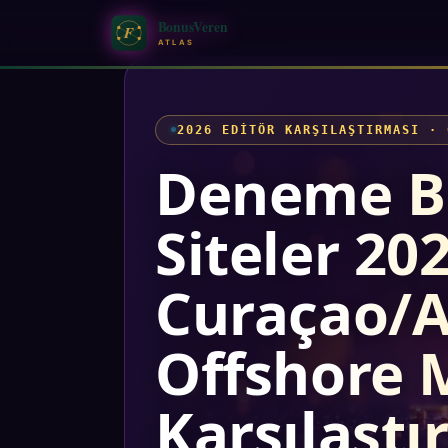
BonusVeren
F
ATLAS
2026 EDITÖR KARŞILAŞTIRMASI · 
Deneme B
Siteler 20
Curaçao/A
Offshore 
Karşılaştı