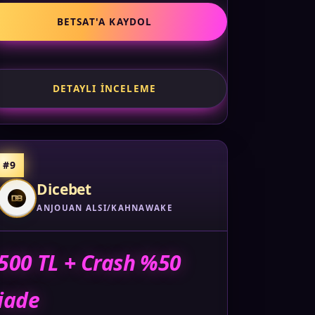
BETSAT'A KAYDOL
DETAYLI İNCELEME
#9
Dicebet
ANJOUAN ALSI/KAHNAWAKE
500 TL + Crash %50
iade