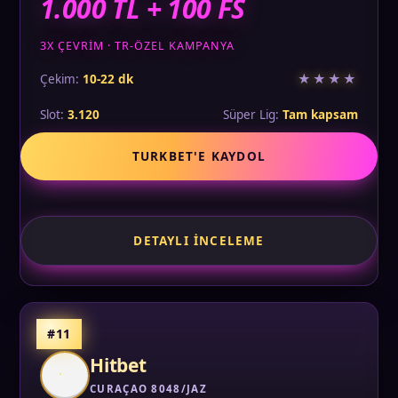
1.000 TL + 100 FS
3X ÇEVRIM · TR-ÖZEL KAMPANYA
★★★★
Çekim:
10-22 dk
Slot:
3.120
Süper Lig:
Tam kapsam
TURKBET'E KAYDOL
DETAYLI İNCELEME
#11
Hitbet
CURAÇAO 8048/JAZ