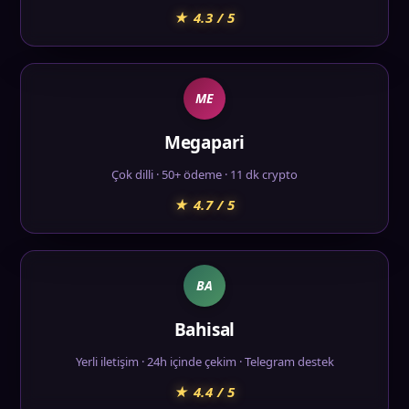
★ 4.3 / 5
Megapari
Çok dilli · 50+ ödeme · 11 dk crypto
★ 4.7 / 5
Bahisal
Yerli iletişim · 24h içinde çekim · Telegram destek
★ 4.4 / 5