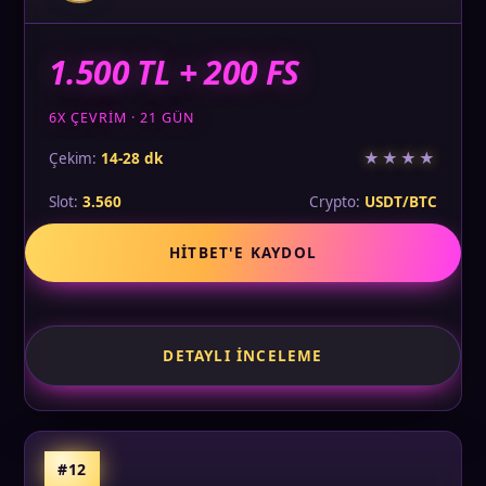
1.500 TL + 200 FS
6X ÇEVRIM · 21 GÜN
★★★★
Çekim:
14-28 dk
Slot:
3.560
Crypto:
USDT/BTC
HITBET'E KAYDOL
DETAYLI İNCELEME
#12