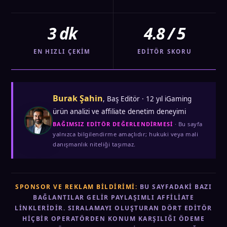
3 dk
4.8 / 5
EN HIZLI ÇEKIM
EDITÖR SKORU
Burak Şahin
, Baş Editör · 12 yıl iGaming
ürün analizi ve affiliate denetim deneyimi
BAĞIMSIZ EDITÖR DEĞERLENDIRMESI
· Bu sayfa
yalnızca bilgilendirme amaçlıdır; hukuki veya mali
danışmanlık niteliği taşımaz.
SPONSOR VE REKLAM BILDIRIMI:
BU SAYFADAKI BAZI
BAĞLANTILAR GELIR PAYLAŞIMLI AFFILIATE
LINKLERIDIR. SIRALAMAYI OLUŞTURAN DÖRT EDITÖR
HIÇBIR OPERATÖRDEN KONUM KARŞILIĞI ÖDEME