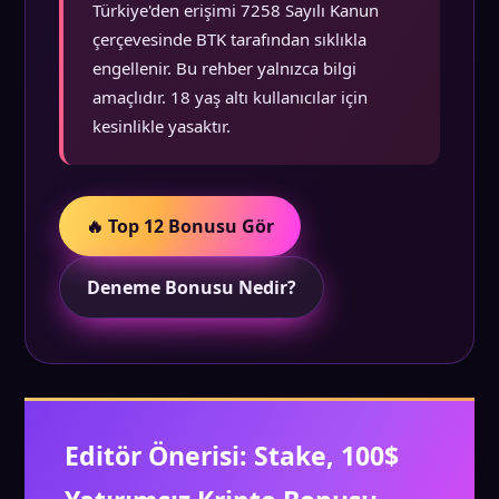
Türkiye'den erişimi 7258 Sayılı Kanun
çerçevesinde BTK tarafından sıklıkla
engellenir. Bu rehber yalnızca bilgi
amaçlıdır. 18 yaş altı kullanıcılar için
kesinlikle yasaktır.
🔥 Top 12 Bonusu Gör
Deneme Bonusu Nedir?
Editör Önerisi: Stake, 100$