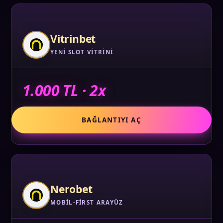
Vitrinbet
YENI SLOT VITRINI
1.000 TL · 2x
BAĞLANTIYI AÇ
Nerobet
MOBIL-FIRST ARAYÜZ