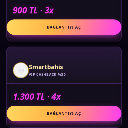
900 TL · 3x
BAĞLANTIYI AÇ
Smartbahis
SB
VIP CASHBACK %20
1.300 TL · 4x
BAĞLANTIYI AÇ