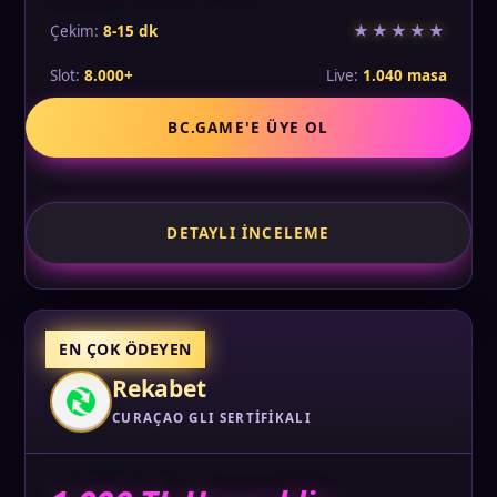
★★★★★
Çekim:
8-15 dk
Slot:
8.000+
Live:
1.040 masa
BC.GAME'E ÜYE OL
DETAYLI İNCELEME
EN ÇOK ÖDEYEN
Rekabet
CURAÇAO GLI SERTIFIKALI