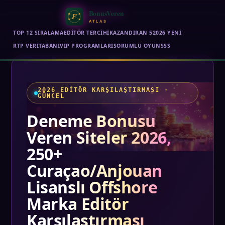
BonusVeren
F
ATLAS
TOP 12 SIRALAMA
EDITÖR TERCIHI
KAZANDIRAN 5
2026 YENİ
RTP VERITABANI
VIP PROGRAMLARI
SORUMLU OYUN
SSS
2026 EDITÖR KARŞILAŞTIRMASI ·
GÜNCEL
Deneme Bonusu
Veren Siteler 2026,
250+
Curaçao/Anjouan
Lisanslı Offshore
Marka Editör
Karşılaştırması