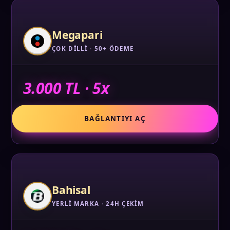
Megapari
ÇOK DILLI · 50+ ÖDEME
3.000 TL · 5x
BAĞLANTIYI AÇ
Bahisal
YERLI MARKA · 24H ÇEKIM