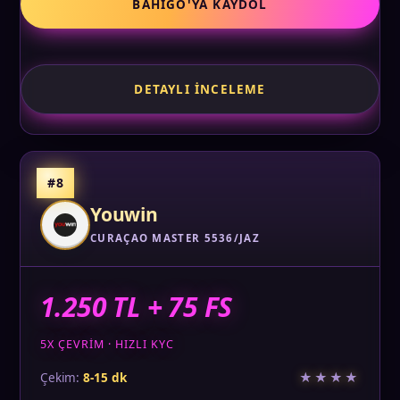
BAHIGO'YA KAYDOL
DETAYLI İNCELEME
#8
Youwin
CURAÇAO MASTER 5536/JAZ
1.250 TL + 75 FS
5X ÇEVRIM · HIZLI KYC
★★★★
Çekim:
8-15 dk