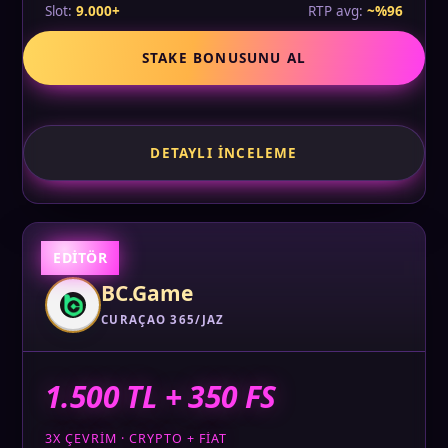
Slot:
9.000+
RTP avg:
~%96
STAKE BONUSUNU AL
DETAYLI İNCELEME
EDİTÖR
BC.Game
CURAÇAO 365/JAZ
1.500 TL + 350 FS
3X ÇEVRIM · CRYPTO + FIAT