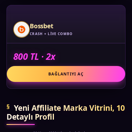
Bossbet
CRASH + LIVE COMBO
800 TL · 2x
BAĞLANTIYI AÇ
Yeni Affiliate Marka Vitrini, 10
Detaylı Profil