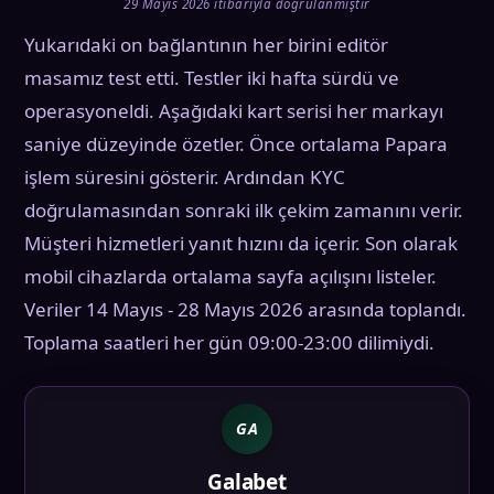
29 Mayıs 2026 itibarıyla doğrulanmıştır
Yukarıdaki on bağlantının her birini editör
masamız test etti. Testler iki hafta sürdü ve
operasyoneldi. Aşağıdaki kart serisi her markayı
saniye düzeyinde özetler. Önce ortalama Papara
işlem süresini gösterir. Ardından KYC
doğrulamasından sonraki ilk çekim zamanını verir.
Müşteri hizmetleri yanıt hızını da içerir. Son olarak
mobil cihazlarda ortalama sayfa açılışını listeler.
Veriler 14 Mayıs - 28 Mayıs 2026 arasında toplandı.
Toplama saatleri her gün 09:00-23:00 dilimiydi.
Galabet