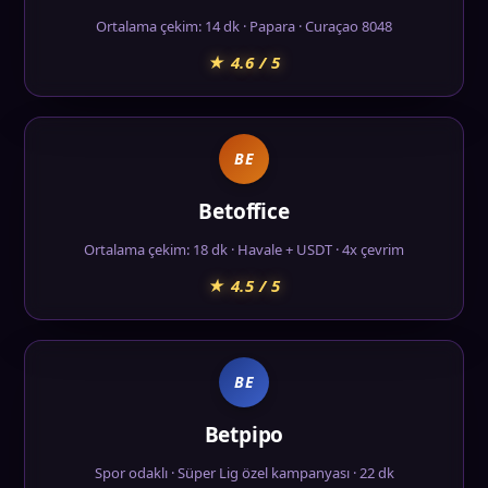
Ortalama çekim: 14 dk · Papara · Curaçao 8048
★ 4.6 / 5
Betoffice
Ortalama çekim: 18 dk · Havale + USDT · 4x çevrim
★ 4.5 / 5
Betpipo
Spor odaklı · Süper Lig özel kampanyası · 22 dk