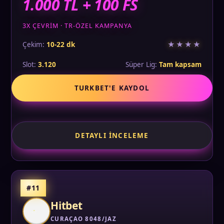
1.000 TL + 100 FS
3X ÇEVRIM · TR-ÖZEL KAMPANYA
★★★★
Çekim:
10-22 dk
Slot:
3.120
Süper Lig:
Tam kapsam
TURKBET'E KAYDOL
DETAYLI İNCELEME
#11
Hitbet
CURAÇAO 8048/JAZ