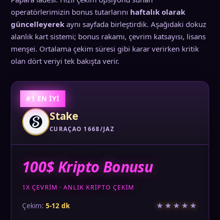
operatörlerimizin bonus tutarlarını
haftalık olarak
güncelleyerek
aynı sayfada birleştirdik. Aşağıdaki dokuz
alanlık kart sistemi; bonus rakamı, çevrim katsayısı, lisans
menşei. Ortalama çekim süresi gibi karar verirken kritik
olan dört veriyi tek bakışta verir.
#1 EN İYİ
Stake
CURAÇAO 1668/JAZ
100$ Kripto Bonusu
1X ÇEVRIM · ANLIK KRIPTO ÇEKIM
★★★★★
Çekim:
5-12 dk