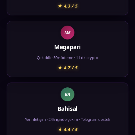
★ 4.3 / 5
Megapari
Çok dilli · 50+ ödeme · 11 dk crypto
★ 4.7 / 5
Bahisal
Yerli iletişim · 24h içinde çekim · Telegram destek
★ 4.4 / 5