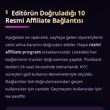
Editörün Doğruladığı 10
Resmi Affiliate Bağlantısı
Aşağıdaki on operatör, sayfaya gelen ziyaretçilerin
satın alma kararını doğrudan etkiler. Hepsi
resmi
affiliate program
ortaklarımızdır. Listedeki her
bağlantının tracker doğrulaması yapıldı. Postback
testleri 24 saat öncesinde tekrarlandı. KYC
süreçleri gizli kullanıcı denemeleriyle ölçüldü.
Bağlantılar bot doğrulamasından geçen
kullanıcılar için canlıdır. Geçmeyen kullanıcılar için
ise pasiftir.