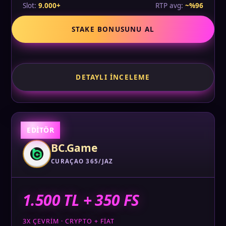
Slot:
9.000+
RTP avg:
~%96
STAKE BONUSUNU AL
DETAYLI İNCELEME
EDİTÖR
BC.Game
CURAÇAO 365/JAZ
1.500 TL + 350 FS
3X ÇEVRIM · CRYPTO + FIAT