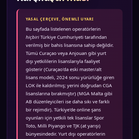
YASAL ÇERÇEVE, ÖNEMLI UYARI
Bu sayfada listelenen operatörlerin
hiçbiri
Türkiye Cumhuriyeti tarafından
verilmiş bir bahis lisansına sahip değildir.
Tümü Curaçao veya Anjouan gibi yurt
dışı yetkililerin lisanslarıyla faaliyet
gösterir (Curaçao'da eski master/alt
lisans modeli, 2024 sonu yürürlüğe giren
LOK ile kaldırılmış; yerini doğrudan CGA
lisanslarına bırakmıştır) (MGA Malta gibi
AB düzenleyicileri ise daha sıkı ve farklı
bir rejimdir). Türkiye'de online şans
oyunları için yetkili tek lisanslar Spor
Toto, Milli Piyango ve TJK (at yarışı)
bünyesindedir. Yurt dışı operatörlerin