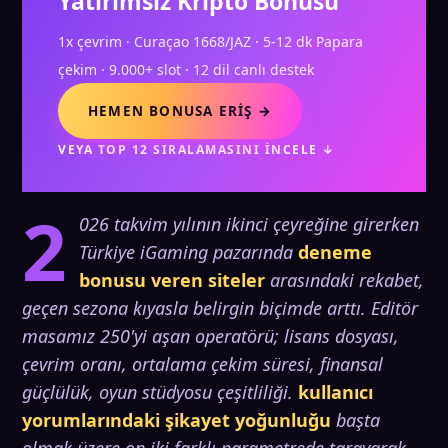
Yatırımsız Kripto Bonusu
1x çevrim · Curaçao 1668/JAZ · 5-12 dk Papara
çekim · 9.000+ slot · 12 dil canlı destek
HEMEN BONUSA ERIŞ →
VEYA TOP 12 SIRALAMASINI INCELE ↓
2
026 takvim yılının ikinci çeyreğine girerken
Türkiye iGaming pazarında
deneme
bonusu veren siteler
arasındaki rekabet,
geçen sezona kıyasla belirgin biçimde arttı. Editör
masamız 250'yi aşan operatörü; lisans dosyası,
çevrim oranı, ortalama çekim süresi, finansal
güçlülük, oyun stüdyosu çeşitliliği.
kullanıcı
yorumlarındaki şikayet yoğunluğu
başta