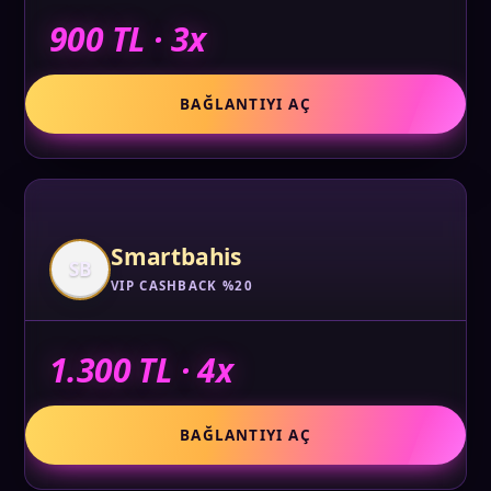
900 TL · 3x
BAĞLANTIYI AÇ
Smartbahis
SB
VIP CASHBACK %20
1.300 TL · 4x
BAĞLANTIYI AÇ