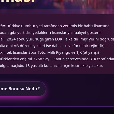
çbiri
Türkiye Cumhuriyeti tarafından verilmiş bir bahis lisansına
n gibi yurt dışı yetkililerin lisanslarıyla faaliyet gösterir
eli, 2024 sonu yürürlüğe giren LOK ile kaldırılmış; yerini doğrud
a gibi AB düzenleyicileri ise daha sıkı ve farklı bir rejimdir).
ili tek lisanslar Spor Toto, Milli Piyango ve TJK (at yarışı)
 Türkiye'den erişimi 7258 Sayılı Kanun çerçevesinde BTK tarafında
lgi amaçlıdır. 18 yaş altı kullanıcılar için kesinlikle yasaktır.
me Bonusu Nedir?