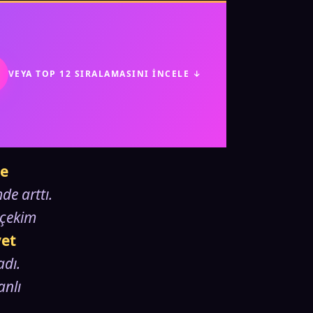
VEYA TOP 12 SIRALAMASINI INCELE ↓
e
de arttı.
 çekim
yet
adı.
anlı