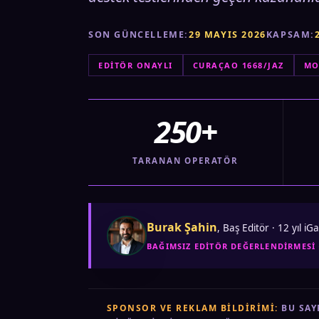
SON GÜNCELLEME:
29 MAYIS 2026
KAPSAM:
EDITÖR ONAYLI
CURAÇAO 1668/JAZ
MO
250+
TARANAN OPERATÖR
Burak Şahin
, Baş Editör · 12 yıl i
BAĞIMSIZ EDITÖR DEĞERLENDIRMESI
SPONSOR VE REKLAM BILDIRIMI:
BU SAY