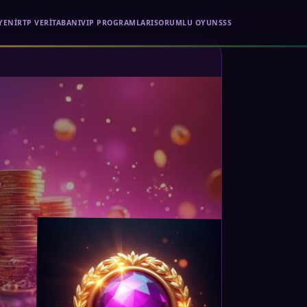
YENİ
RTP VERITABANI
VIP PROGRAMLARI
SORUMLU OYUN
SSS