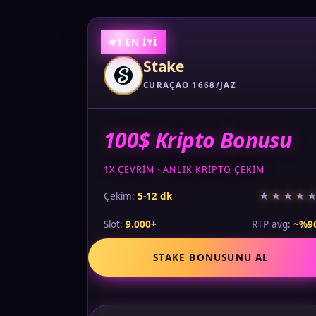
#1 EN İYİ
Stake
CURAÇAO 1668/JAZ
100$ Kripto Bonusu
1X ÇEVRIM · ANLIK KRIPTO ÇEKIM
★★★★
Çekim:
5-12 dk
Slot:
9.000+
RTP avg:
~%9
STAKE BONUSUNU AL