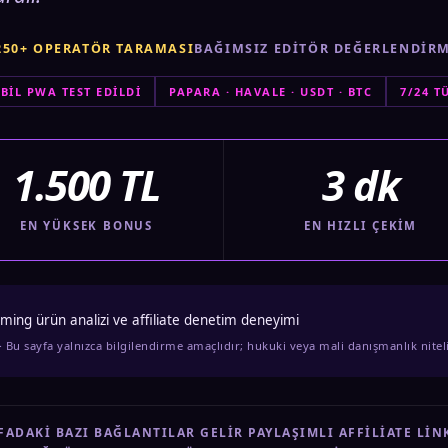
250+ OPERATÖR TARAMASI
BAĞIMSIZ EDITÖR DEĞERLENDIRM
BIL PWA TEST EDILDI
PAPARA · HAVALE · USDT · BTC
7/24 T
1.500 TL
3 dk
EN YÜKSEK BONUS
EN HIZLI ÇEKIM
Gaming ürün analizi ve affiliate denetim deneyimi
· Bu sayfa yalnızca bilgilendirme amaçlıdır; hukuki veya mali danışmanlık nitel
FADAKI BAZI BAĞLANTILAR GELIR PAYLAŞIMLI AFFILIATE LI