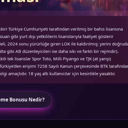
çbiri
Türkiye Cumhuriyeti tarafından verilmiş bir bahis lisansına
n gibi yurt dışı yetkililerin lisanslarıyla faaliyet gösterir
eli, 2024 sonu yürürlüğe giren LOK ile kaldırılmış; yerini doğrud
a gibi AB düzenleyicileri ise daha sıkı ve farklı bir rejimdir).
ili tek lisanslar Spor Toto, Milli Piyango ve TJK (at yarışı)
 Türkiye'den erişimi 7258 Sayılı Kanun çerçevesinde BTK tarafında
lgi amaçlıdır. 18 yaş altı kullanıcılar için kesinlikle yasaktır.
me Bonusu Nedir?