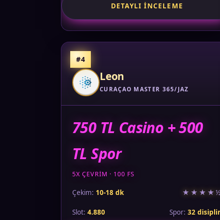
DETAYLI İNCELEME
#4
Leon
CURAÇAO MASTER 365/JAZ
750 TL Casino + 500
TL Spor
5X ÇEVRIM · 100 FS
★★★★
Çekim:
10-18 dk
Slot:
4.880
Spor:
32 disipli