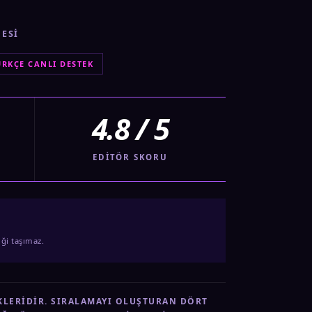
ESI
ÜRKÇE CANLI DESTEK
4.8 / 5
EDITÖR SKORU
iği taşımaz.
NKLERIDIR. SIRALAMAYI OLUŞTURAN DÖRT