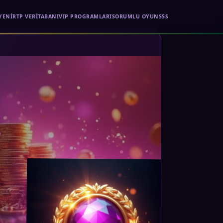
YENİ
RTP VERITABANI
VIP PROGRAMLARI
SORUMLU OYUN
SSS