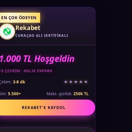
EN ÇOK ÖDEYEN
Rekabet
CURAÇAO GLI SERTIFIKALI
1.000 TL Hoşgeldin
1X ÇEVRIM · ANLIK PAPARA
★★★★★
Çekim:
3-8 dk
Slot:
5.500+
Maks. günlük:
250k TL
REKABET'E KAYDOL