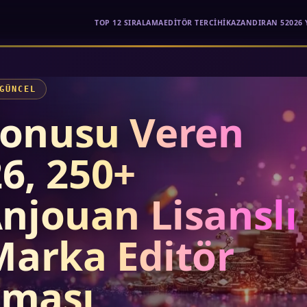
TOP 12 SIRALAMA
EDITÖR TERCIHI
KAZANDIRAN 5
2026 
GÜNCEL
onusu Veren
26, 250+
njouan Lisanslı
Marka Editör
rması