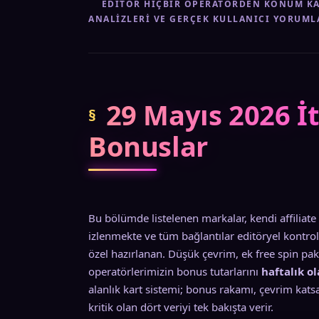
EDITÖR HIÇBIR OPERATÖRDEN KONUM KAR
ANALIZLERI VE GERÇEK KULLANICI YORUMLAR
29 Mayıs 2026 İt
Bonuslar
Bu bölümde listelenen markalar, kendi affiliat
izlenmekte ve tüm bağlantılar editöryel kontrol
özel hazırlanan. Düşük çevrim, ek free spin pak
operatörlerimizin bonus tutarlarını
haftalık o
alanlık kart sistemi; bonus rakamı, çevrim kats
kritik olan dört veriyi tek bakışta verir.