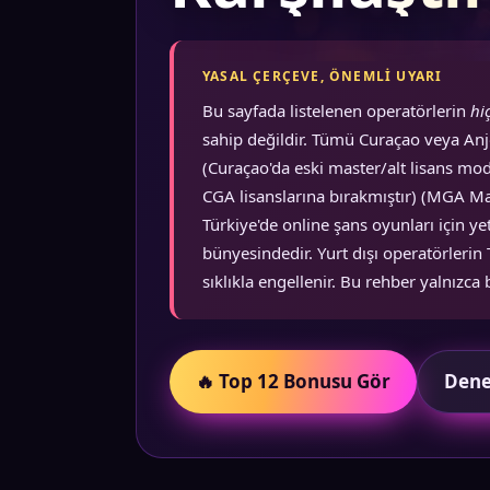
YASAL ÇERÇEVE, ÖNEMLI UYARI
Bu sayfada listelenen operatörlerin
hi
sahip değildir. Tümü Curaçao veya Anjoua
(Curaçao'da eski master/alt lisans mod
CGA lisanslarına bırakmıştır) (MGA Malt
Türkiye'de online şans oyunları için yetk
bünyesindedir. Yurt dışı operatörlerin
sıklıkla engellenir. Bu rehber yalnızca bi
🔥 Top 12 Bonusu Gör
Dene