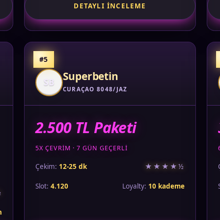
DETAYLI İNCELEME
#5
Superbetin
SB
CURAÇAO 8048/JAZ
2.500 TL Paketi
5X ÇEVRIM · 7 GÜN GEÇERLI
★★★★½
Çekim:
12-25 dk
Slot:
4.120
Loyalty:
10 kademe
½
n