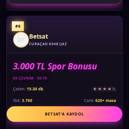
#6
Betsat
BT
CURAÇAO 8048/JAZ
3.000 TL Spor Bonusu
6X ÇEVRIM · 50 FS
★★★★½
Çekim:
15-30 dk
Slot:
3.760
Canlı:
620+ masa
BETSAT'A KAYDOL