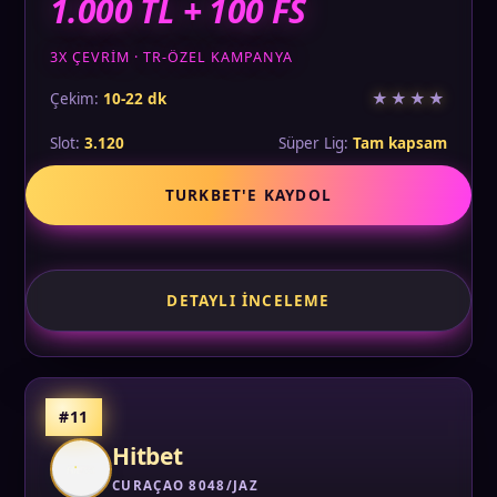
1.000 TL + 100 FS
3X ÇEVRIM · TR-ÖZEL KAMPANYA
★★★★
Çekim:
10-22 dk
Slot:
3.120
Süper Lig:
Tam kapsam
TURKBET'E KAYDOL
DETAYLI İNCELEME
#11
Hitbet
CURAÇAO 8048/JAZ