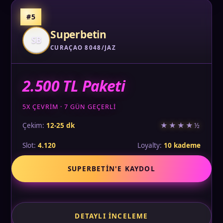
#5
Superbetin
SB
CURAÇAO 8048/JAZ
2.500 TL Paketi
5X ÇEVRIM · 7 GÜN GEÇERLI
★★★★½
Çekim:
12-25 dk
Slot:
4.120
Loyalty:
10 kademe
SUPERBETIN'E KAYDOL
DETAYLI İNCELEME