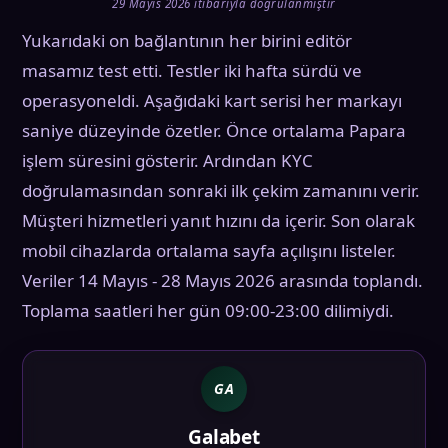
29 Mayıs 2026 itibarıyla doğrulanmıştır
Yukarıdaki on bağlantının her birini editör
masamız test etti. Testler iki hafta sürdü ve
operasyoneldi. Aşağıdaki kart serisi her markayı
saniye düzeyinde özetler. Önce ortalama Papara
işlem süresini gösterir. Ardından KYC
doğrulamasından sonraki ilk çekim zamanını verir.
Müşteri hizmetleri yanıt hızını da içerir. Son olarak
mobil cihazlarda ortalama sayfa açılışını listeler.
Veriler 14 Mayıs - 28 Mayıs 2026 arasında toplandı.
Toplama saatleri her gün 09:00-23:00 dilimiydi.
Galabet