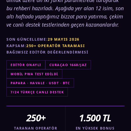
olmak üzere on iki farklı parametrede tarayarak
bu rehberi hazırladı. Aşağıda yer alan 12 isim, son
altı haftada yaptığımız bizzat para yatırma, çekim
ve canlı destek testlerinden geçen kazananlardır.
SON GÜNCELLEME:
29 MAYIS 2026
KAPSAM:
250+ OPERATÖR TARAMASI
BAĞIMSIZ EDITÖR DEĞERLENDIRMESI
EDITÖR ONAYLI
CURAÇAO 1668/JAZ
MOBIL PWA TEST EDILDI
PAPARA · HAVALE · USDT · BTC
7/24 TÜRKÇE CANLI DESTEK
250+
1.500 TL
TARANAN OPERATÖR
EN YÜKSEK BONUS