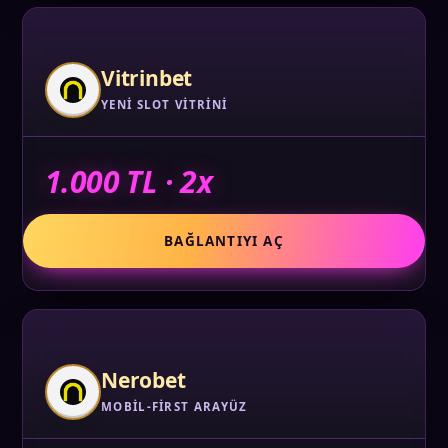
Vitrinbet
YENI SLOT VITRINI
1.000 TL · 2x
BAĞLANTIYI AÇ
Nerobet
MOBIL-FIRST ARAYÜZ