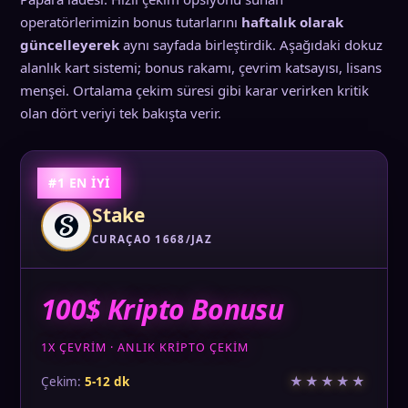
operatörlerimizin bonus tutarlarını
haftalık olarak
güncelleyerek
aynı sayfada birleştirdik. Aşağıdaki dokuz
alanlık kart sistemi; bonus rakamı, çevrim katsayısı, lisans
menşei. Ortalama çekim süresi gibi karar verirken kritik
olan dört veriyi tek bakışta verir.
#1 EN İYİ
Stake
CURAÇAO 1668/JAZ
100$ Kripto Bonusu
1X ÇEVRIM · ANLIK KRIPTO ÇEKIM
★★★★★
Çekim:
5-12 dk