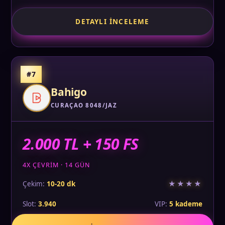
DETAYLI İNCELEME
#7
Bahigo
CURAÇAO 8048/JAZ
2.000 TL + 150 FS
4X ÇEVRIM · 14 GÜN
★★★★
Çekim:
10-20 dk
Slot:
3.940
VIP:
5 kademe