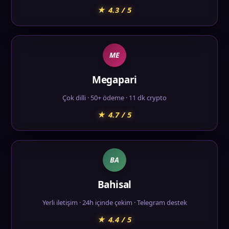
★ 4.3 / 5
Megapari
Çok dilli · 50+ ödeme · 11 dk crypto
★ 4.7 / 5
Bahisal
Yerli iletişim · 24h içinde çekim · Telegram destek
★ 4.4 / 5