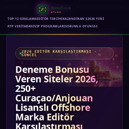
BonusVeren
F
ATLAS
TOP 12 SIRALAMA
EDITÖR TERCIHI
KAZANDIRAN 5
2026 YENİ
RTP VERITABANI
VIP PROGRAMLARI
SORUMLU OYUN
SSS
2026 EDITÖR KARŞILAŞTIRMASI ·
GÜNCEL
Deneme Bonusu
Veren Siteler 2026,
250+
Curaçao/Anjouan
Lisanslı Offshore
Marka Editör
Karşılaştırması