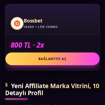
Bossbet
CRASH + LIVE COMBO
800 TL · 2x
BAĞLANTIYI AÇ
Yeni Affiliate Marka Vitrini, 10
Detaylı Profil