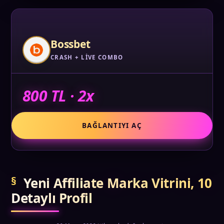
Bossbet
CRASH + LIVE COMBO
800 TL · 2x
BAĞLANTIYI AÇ
Yeni Affiliate Marka Vitrini, 10
Detaylı Profil