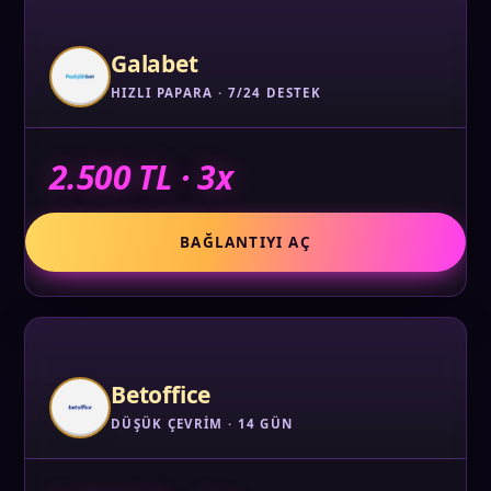
Galabet
HIZLI PAPARA · 7/24 DESTEK
2.500 TL · 3x
BAĞLANTIYI AÇ
Betoffice
DÜŞÜK ÇEVRIM · 14 GÜN