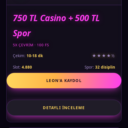
750 TL Casino + 500 TL
Spor
5X ÇEVRIM · 100 FS
★★★★½
Çekim:
10-18 dk
Slot:
4.880
Spor:
32 disiplin
LEON'A KAYDOL
DETAYLI İNCELEME