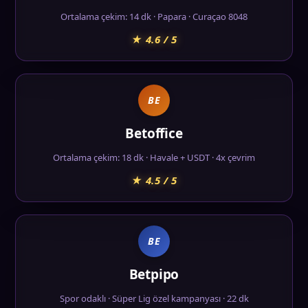
Ortalama çekim: 14 dk · Papara · Curaçao 8048
★ 4.6 / 5
Betoffice
Ortalama çekim: 18 dk · Havale + USDT · 4x çevrim
★ 4.5 / 5
Betpipo
Spor odaklı · Süper Lig özel kampanyası · 22 dk