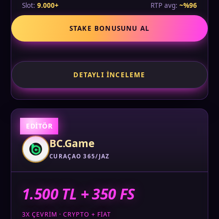
Slot:
9.000+
RTP avg:
~%96
STAKE BONUSUNU AL
DETAYLI İNCELEME
EDİTÖR
BC.Game
CURAÇAO 365/JAZ
1.500 TL + 350 FS
3X ÇEVRIM · CRYPTO + FIAT