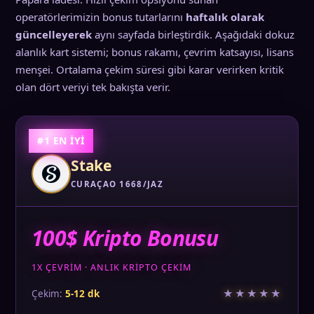
operatörlerimizin bonus tutarlarını
haftalık olarak
güncelleyerek
aynı sayfada birleştirdik. Aşağıdaki dokuz
alanlık kart sistemi; bonus rakamı, çevrim katsayısı, lisans
menşei. Ortalama çekim süresi gibi karar verirken kritik
olan dört veriyi tek bakışta verir.
#1 EN İYİ
Stake
CURAÇAO 1668/JAZ
100$ Kripto Bonusu
1X ÇEVRIM · ANLIK KRIPTO ÇEKIM
★★★★★
Çekim:
5-12 dk