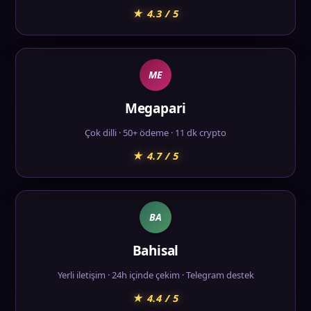
★ 4.3 / 5
Megapari
Çok dilli · 50+ ödeme · 11 dk crypto
★ 4.7 / 5
Bahisal
Yerli iletişim · 24h içinde çekim · Telegram destek
★ 4.4 / 5