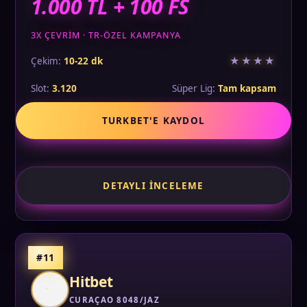
1.000 TL + 100 FS
3X ÇEVRIM · TR-ÖZEL KAMPANYA
★★★★
Çekim:
10-22 dk
Slot:
3.120
Süper Lig:
Tam kapsam
TURKBET'E KAYDOL
DETAYLI İNCELEME
#11
Hitbet
CURAÇAO 8048/JAZ