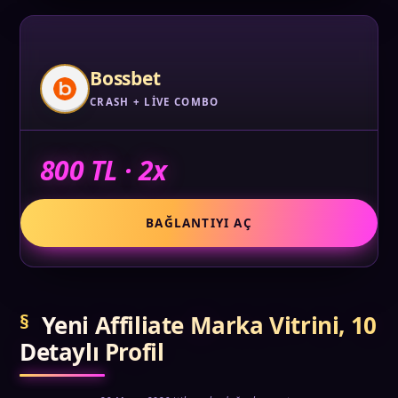
Bossbet
CRASH + LIVE COMBO
800 TL · 2x
BAĞLANTIYI AÇ
Yeni Affiliate Marka Vitrini, 10
Detaylı Profil