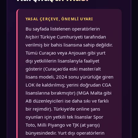
YASAL ÇERÇEVE, ÖNEMLI UYARI
Bu sayfada listelenen operatörlerin
hiçbiri
Türkiye Cumhuriyeti tarafından
verilmiş bir bahis lisansına sahip değildir.
Tümü Curaçao veya Anjouan gibi yurt
dışı yetkililerin lisanslarıyla faaliyet
gösterir (Curaçao'da eski master/alt
lisans modeli, 2024 sonu yürürlüğe giren
LOK ile kaldırılmış; yerini doğrudan CGA
lisanslarına bırakmıştır) (MGA Malta gibi
AB düzenleyicileri ise daha sıkı ve farklı
bir rejimdir). Türkiye'de online şans
oyunları için yetkili tek lisanslar Spor
Toto, Milli Piyango ve TJK (at yarışı)
bünyesindedir. Yurt dışı operatörlerin