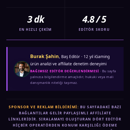
3 dk
4.8 / 5
EN HIZLI ÇEKIM
EDITÖR SKORU
Burak Şahin
, Baş Editör · 12 yıl iGaming
ürün analizi ve affiliate denetim deneyimi
BAĞIMSIZ EDITÖR DEĞERLENDIRMESI
· Bu sayfa
yalnızca bilgilendirme amaçlıdır; hukuki veya mali
danışmanlık niteliği taşımaz.
SPONSOR VE REKLAM BILDIRIMI:
BU SAYFADAKI BAZI
BAĞLANTILAR GELIR PAYLAŞIMLI AFFILIATE
LINKLERIDIR. SIRALAMAYI OLUŞTURAN DÖRT EDITÖR
HIÇBIR OPERATÖRDEN KONUM KARŞILIĞI ÖDEME