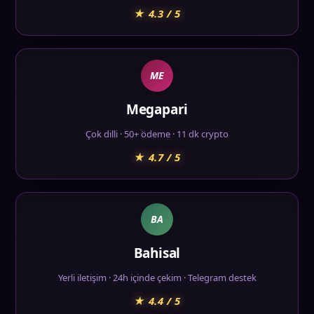
★ 4.3 / 5
Megapari
Çok dilli · 50+ ödeme · 11 dk crypto
★ 4.7 / 5
Bahisal
Yerli iletişim · 24h içinde çekim · Telegram destek
★ 4.4 / 5