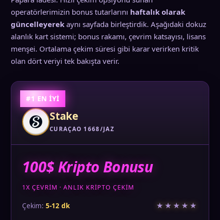
operatörlerimizin bonus tutarlarını
haftalık olarak
güncelleyerek
aynı sayfada birleştirdik. Aşağıdaki dokuz
alanlık kart sistemi; bonus rakamı, çevrim katsayısı, lisans
menşei. Ortalama çekim süresi gibi karar verirken kritik
olan dört veriyi tek bakışta verir.
#1 EN İYİ
Stake
CURAÇAO 1668/JAZ
100$ Kripto Bonusu
1X ÇEVRIM · ANLIK KRIPTO ÇEKIM
★★★★★
Çekim:
5-12 dk