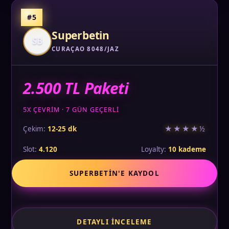
#5
Superbetin
SB
CURAÇAO 8048/JAZ
2.500 TL Paketi
5X ÇEVRIM · 7 GÜN GEÇERLI
★★★★½
Çekim:
12-25 dk
Slot:
4.120
Loyalty:
10 kademe
SUPERBETIN'E KAYDOL
DETAYLI İNCELEME