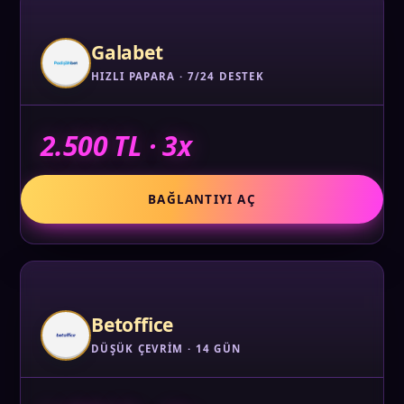
Galabet
HIZLI PAPARA · 7/24 DESTEK
2.500 TL · 3x
BAĞLANTIYI AÇ
Betoffice
DÜŞÜK ÇEVRIM · 14 GÜN