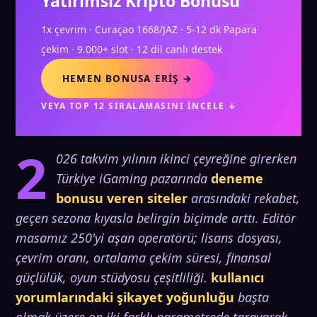
Yatırımsız Kripto Bonusu
1x çevrim · Curaçao 1668/JAZ · 5-12 dk Papara
çekim · 9.000+ slot · 12 dil canlı destek
HEMEN BONUSA ERIŞ →
VEYA TOP 12 SIRALAMASINI INCELE ↓
2
026 takvim yılının ikinci çeyreğine girerken
Türkiye iGaming pazarında
deneme
bonusu veren siteler
arasındaki rekabet,
geçen sezona kıyasla belirgin biçimde arttı. Editör
masamız 250'yi aşan operatörü; lisans dosyası,
çevrim oranı, ortalama çekim süresi, finansal
güçlülük, oyun stüdyosu çeşitliliği.
kullanıcı
yorumlarındaki şikayet yoğunluğu
başta