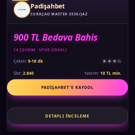
Padişahbet
CURAÇAO MASTER 5536/JAZ
900 TL Bedava Bahis
1X ÇEVRIM · SPOR ODAKLI
★★★½
Çekim:
9-18 dk
Slot:
2.840
Yatırım:
10 TL min.
PADIŞAHBET'E KAYDOL
DETAYLI İNCELEME