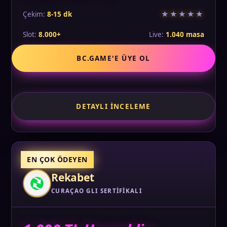
★★★★★
Çekim:
8-15 dk
Slot:
8.000+
Live:
1.040 masa
BC.GAME'E ÜYE OL
DETAYLI İNCELEME
EN ÇOK ÖDEYEN
Rekabet
CURAÇAO GLI SERTIFIKALI