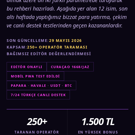
olmak üzere on iki farklı parametrede tarayarak
bu rehberi hazırladı. Aşağıda yer alan 12 isim, son
altı haftada yaptığımız bizzat para yatırma, çekim
ve canlı destek testlerinden geçen kazananlardır.
SON GÜNCELLEME:
29 MAYIS 2026
KAPSAM:
250+ OPERATÖR TARAMASI
BAĞIMSIZ EDITÖR DEĞERLENDIRMESI
EDITÖR ONAYLI
CURAÇAO 1668/JAZ
MOBIL PWA TEST EDILDI
PAPARA · HAVALE · USDT · BTC
7/24 TÜRKÇE CANLI DESTEK
250+
1.500 TL
TARANAN OPERATÖR
EN YÜKSEK BONUS