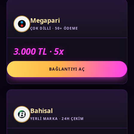
Megapari
ÇOK DILLI · 50+ ÖDEME
3.000 TL · 5x
BAĞLANTIYI AÇ
Bahisal
YERLI MARKA · 24H ÇEKIM