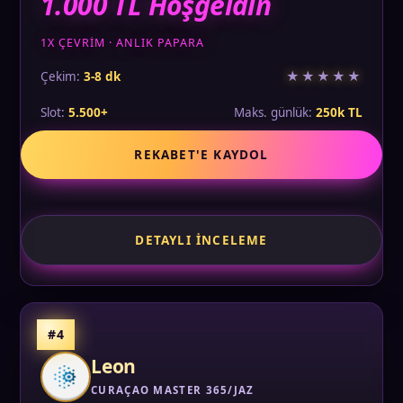
1.000 TL Hoşgeldin
1X ÇEVRIM · ANLIK PAPARA
★★★★★
Çekim:
3-8 dk
Slot:
5.500+
Maks. günlük:
250k TL
REKABET'E KAYDOL
DETAYLI İNCELEME
#4
Leon
CURAÇAO MASTER 365/JAZ