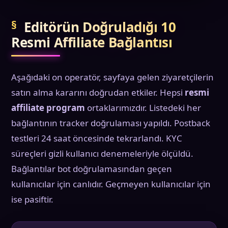
Editörün Doğruladığı 10
Resmi Affiliate Bağlantısı
Aşağıdaki on operatör, sayfaya gelen ziyaretçilerin
satın alma kararını doğrudan etkiler. Hepsi
resmi
affiliate program
ortaklarımızdır. Listedeki her
bağlantının tracker doğrulaması yapıldı. Postback
testleri 24 saat öncesinde tekrarlandı. KYC
süreçleri gizli kullanıcı denemeleriyle ölçüldü.
Bağlantılar bot doğrulamasından geçen
kullanıcılar için canlıdır. Geçmeyen kullanıcılar için
ise pasiftir.