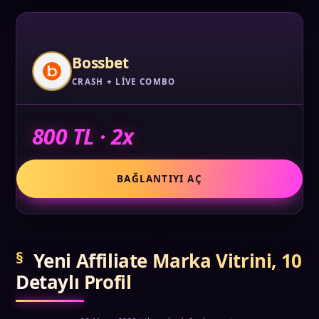
Bossbet
CRASH + LIVE COMBO
800 TL · 2x
BAĞLANTIYI AÇ
Yeni Affiliate Marka Vitrini, 10
Detaylı Profil