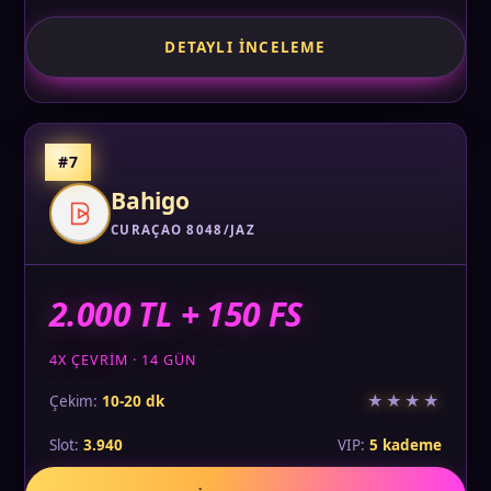
DETAYLI İNCELEME
#7
Bahigo
CURAÇAO 8048/JAZ
2.000 TL + 150 FS
4X ÇEVRIM · 14 GÜN
★★★★
Çekim:
10-20 dk
Slot:
3.940
VIP:
5 kademe