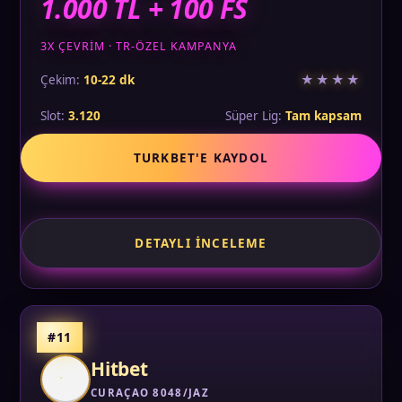
1.000 TL + 100 FS
3X ÇEVRIM · TR-ÖZEL KAMPANYA
★★★★
Çekim:
10-22 dk
Slot:
3.120
Süper Lig:
Tam kapsam
TURKBET'E KAYDOL
DETAYLI İNCELEME
#11
Hitbet
CURAÇAO 8048/JAZ