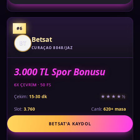
#6
Betsat
BT
CURAÇAO 8048/JAZ
3.000 TL Spor Bonusu
6X ÇEVRIM · 50 FS
★★★★½
Çekim:
15-30 dk
Slot:
3.760
Canlı:
620+ masa
BETSAT'A KAYDOL