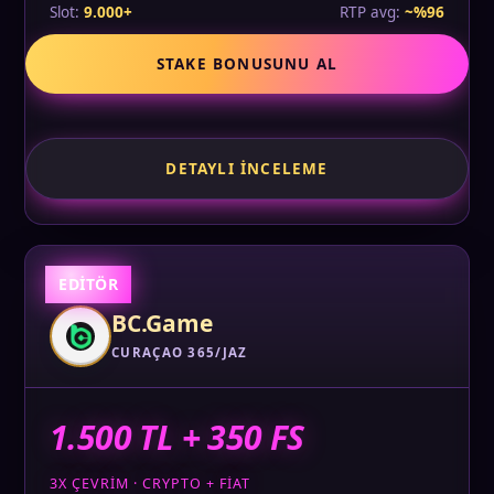
Slot:
9.000+
RTP avg:
~%96
STAKE BONUSUNU AL
DETAYLI İNCELEME
EDİTÖR
BC.Game
CURAÇAO 365/JAZ
1.500 TL + 350 FS
3X ÇEVRIM · CRYPTO + FIAT