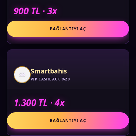
900 TL · 3x
BAĞLANTIYI AÇ
Smartbahis
SB
VIP CASHBACK %20
1.300 TL · 4x
BAĞLANTIYI AÇ