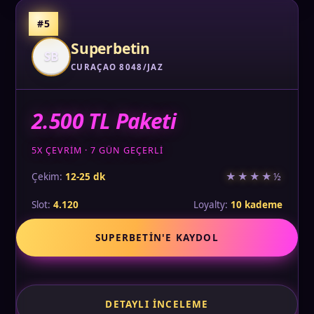
#5
Superbetin
SB
CURAÇAO 8048/JAZ
2.500 TL Paketi
5X ÇEVRIM · 7 GÜN GEÇERLI
★★★★½
Çekim:
12-25 dk
Slot:
4.120
Loyalty:
10 kademe
SUPERBETIN'E KAYDOL
DETAYLI İNCELEME