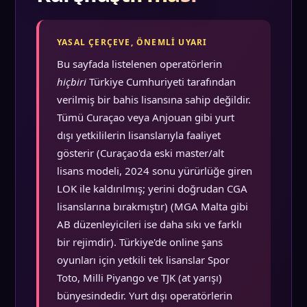
YASAL ÇERÇEVE, ÖNEMLI UYARI
Bu sayfada listelenen operatörlerin
hiçbiri
Türkiye Cumhuriyeti tarafından
verilmiş bir bahis lisansına sahip değildir.
Tümü Curaçao veya Anjouan gibi yurt
dışı yetkililerin lisanslarıyla faaliyet
gösterir (Curaçao'da eski master/alt
lisans modeli, 2024 sonu yürürlüğe giren
LOK ile kaldırılmış; yerini doğrudan CGA
lisanslarına bırakmıştır) (MGA Malta gibi
AB düzenleyicileri ise daha sıkı ve farklı
bir rejimdir). Türkiye'de online şans
oyunları için yetkili tek lisanslar Spor
Toto, Milli Piyango ve TJK (at yarışı)
bünyesindedir. Yurt dışı operatörlerin