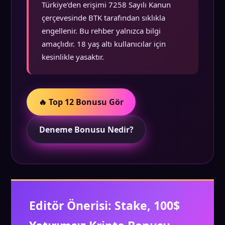
Türkiye'den erişimi 7258 Sayılı Kanun
çerçevesinde BTK tarafından sıklıkla
engellenir. Bu rehber yalnızca bilgi
amaçlıdır. 18 yaş altı kullanıcılar için
kesinlikle yasaktır.
🔥 Top 12 Bonusu Gör
Deneme Bonusu Nedir?
Editör Önerisi: Stake, 100$