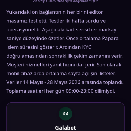
29 Mayıs 2026 itibarıyla doğrulanmıştır
Yukarıdaki on bağlantının her birini editör
masamız test etti. Testler iki hafta sürdü ve
operasyoneldi. Aşağıdaki kart serisi her markayı
saniye düzeyinde özetler. Önce ortalama Papara
işlem süresini gösterir. Ardından KYC
doğrulamasından sonraki ilk çekim zamanını verir.
Müşteri hizmetleri yanıt hızını da içerir. Son olarak
mobil cihazlarda ortalama sayfa açılışını listeler.
Veriler 14 Mayıs - 28 Mayıs 2026 arasında toplandı.
Toplama saatleri her gün 09:00-23:00 dilimiydi.
Galabet