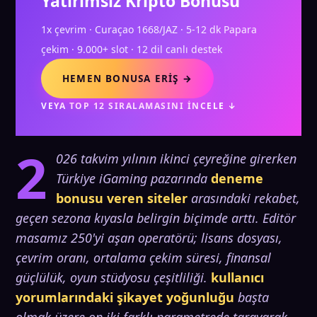
Yatırımsız Kripto Bonusu
1x çevrim · Curaçao 1668/JAZ · 5-12 dk Papara
çekim · 9.000+ slot · 12 dil canlı destek
HEMEN BONUSA ERIŞ →
VEYA TOP 12 SIRALAMASINI INCELE ↓
2
026 takvim yılının ikinci çeyreğine girerken
Türkiye iGaming pazarında
deneme
bonusu veren siteler
arasındaki rekabet,
geçen sezona kıyasla belirgin biçimde arttı. Editör
masamız 250'yi aşan operatörü; lisans dosyası,
çevrim oranı, ortalama çekim süresi, finansal
güçlülük, oyun stüdyosu çeşitliliği.
kullanıcı
yorumlarındaki şikayet yoğunluğu
başta