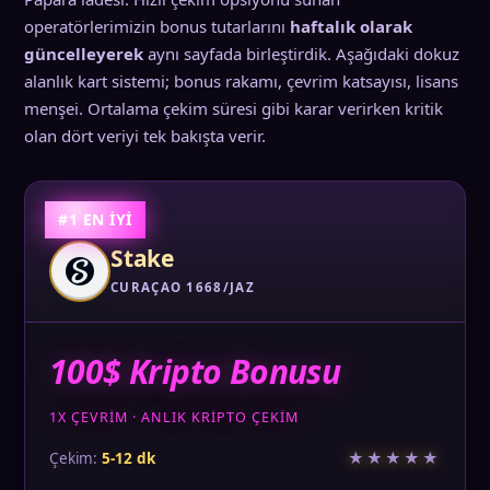
operatörlerimizin bonus tutarlarını
haftalık olarak
güncelleyerek
aynı sayfada birleştirdik. Aşağıdaki dokuz
alanlık kart sistemi; bonus rakamı, çevrim katsayısı, lisans
menşei. Ortalama çekim süresi gibi karar verirken kritik
olan dört veriyi tek bakışta verir.
#1 EN İYİ
Stake
CURAÇAO 1668/JAZ
100$ Kripto Bonusu
1X ÇEVRIM · ANLIK KRIPTO ÇEKIM
★★★★★
Çekim:
5-12 dk