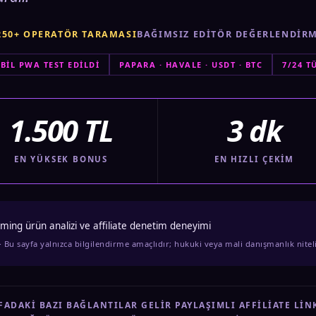
250+ OPERATÖR TARAMASI
BAĞIMSIZ EDITÖR DEĞERLENDIRM
BIL PWA TEST EDILDI
PAPARA · HAVALE · USDT · BTC
7/24 T
1.500 TL
3 dk
EN YÜKSEK BONUS
EN HIZLI ÇEKIM
Gaming ürün analizi ve affiliate denetim deneyimi
· Bu sayfa yalnızca bilgilendirme amaçlıdır; hukuki veya mali danışmanlık nitel
FADAKI BAZI BAĞLANTILAR GELIR PAYLAŞIMLI AFFILIATE LI