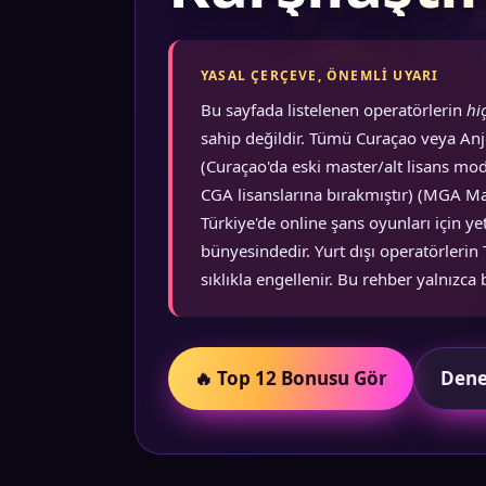
YASAL ÇERÇEVE, ÖNEMLI UYARI
Bu sayfada listelenen operatörlerin
hi
sahip değildir. Tümü Curaçao veya Anjoua
(Curaçao'da eski master/alt lisans mod
CGA lisanslarına bırakmıştır) (MGA Malt
Türkiye'de online şans oyunları için yetk
bünyesindedir. Yurt dışı operatörlerin
sıklıkla engellenir. Bu rehber yalnızca bi
🔥 Top 12 Bonusu Gör
Dene