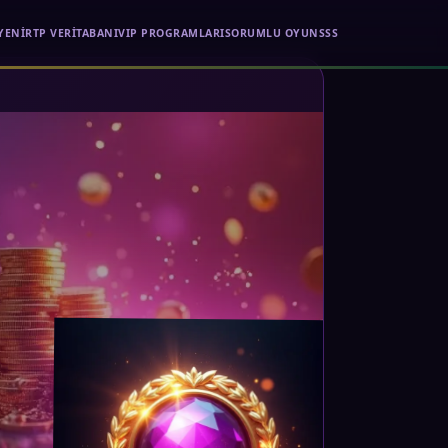
YENİ
RTP VERITABANI
VIP PROGRAMLARI
SORUMLU OYUN
SSS