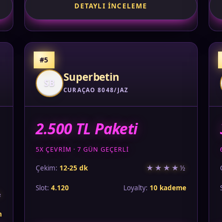
DETAYLI İNCELEME
#5
Superbetin
SB
CURAÇAO 8048/JAZ
2.500 TL Paketi
5X ÇEVRIM · 7 GÜN GEÇERLI
★★★★½
Çekim:
12-25 dk
Slot:
4.120
Loyalty:
10 kademe
½
n