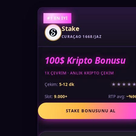
#1 EN İYİ
Stake
CURAÇAO 1668/JAZ
100$ Kripto Bonusu
1X ÇEVRIM · ANLIK KRIPTO ÇEKIM
★★★★
Çekim:
5-12 dk
Slot:
9.000+
RTP avg:
~%9
STAKE BONUSUNU AL