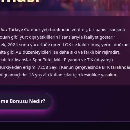
çbiri
Türkiye Cumhuriyeti tarafından verilmiş bir bahis lisansına
n gibi yurt dışı yetkililerin lisanslarıyla faaliyet gösterir
eli, 2024 sonu yürürlüğe giren LOK ile kaldırılmış; yerini doğrud
a gibi AB düzenleyicileri ise daha sıkı ve farklı bir rejimdir).
ili tek lisanslar Spor Toto, Milli Piyango ve TJK (at yarışı)
 Türkiye'den erişimi 7258 Sayılı Kanun çerçevesinde BTK tarafında
lgi amaçlıdır. 18 yaş altı kullanıcılar için kesinlikle yasaktır.
me Bonusu Nedir?