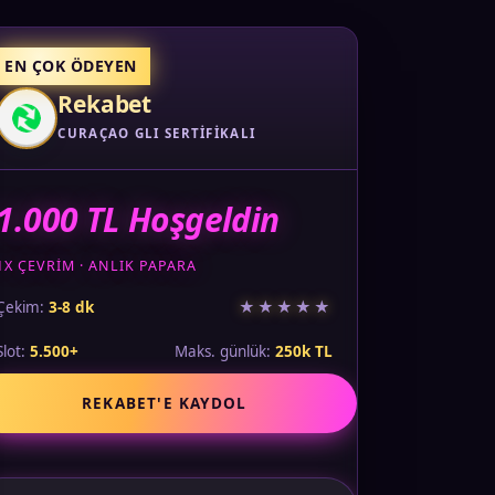
EN ÇOK ÖDEYEN
Rekabet
CURAÇAO GLI SERTIFIKALI
1.000 TL Hoşgeldin
1X ÇEVRIM · ANLIK PAPARA
★★★★★
Çekim:
3-8 dk
Slot:
5.500+
Maks. günlük:
250k TL
REKABET'E KAYDOL