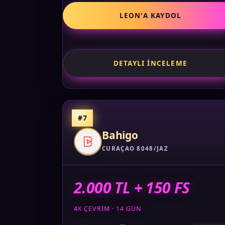
LEON'A KAYDOL
DETAYLI İNCELEME
#7
Bahigo
CURAÇAO 8048/JAZ
2.000 TL + 150 FS
4X ÇEVRIM · 14 GÜN