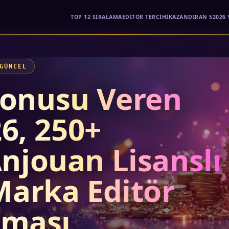
TOP 12 SIRALAMA
EDITÖR TERCIHI
KAZANDIRAN 5
2026 
GÜNCEL
onusu Veren
26, 250+
njouan Lisanslı
Marka Editör
rması