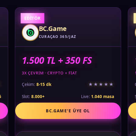
EDİTÖR
BC.Game
CURAÇAO 365/JAZ
1.500 TL + 350 FS
3X ÇEVRIM · CRYPTO + FIAT
★
★★★★★
Çekim:
8-15 dk
6
Slot:
8.000+
Live:
1.040 masa
BC.GAME'E ÜYE OL