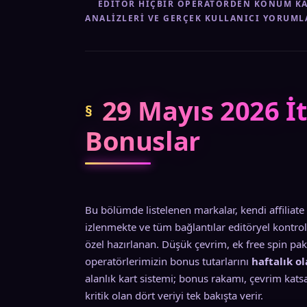
EDITÖR HIÇBIR OPERATÖRDEN KONUM KAR
ANALIZLERI VE GERÇEK KULLANICI YORUMLAR
29 Mayıs 2026 İt
Bonuslar
Bu bölümde listelenen markalar, kendi affiliat
izlenmekte ve tüm bağlantılar editöryel kontrol
özel hazırlanan. Düşük çevrim, ek free spin pak
operatörlerimizin bonus tutarlarını
haftalık o
alanlık kart sistemi; bonus rakamı, çevrim kats
kritik olan dört veriyi tek bakışta verir.