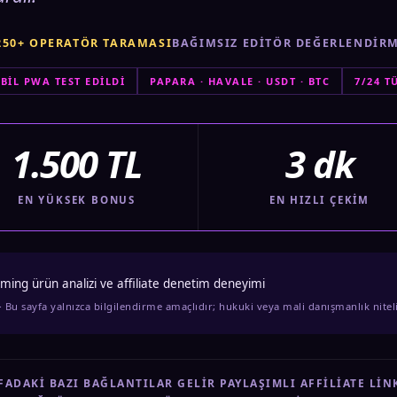
250+ OPERATÖR TARAMASI
BAĞIMSIZ EDITÖR DEĞERLENDIRM
BIL PWA TEST EDILDI
PAPARA · HAVALE · USDT · BTC
7/24 T
1.500 TL
3 dk
EN YÜKSEK BONUS
EN HIZLI ÇEKIM
Gaming ürün analizi ve affiliate denetim deneyimi
· Bu sayfa yalnızca bilgilendirme amaçlıdır; hukuki veya mali danışmanlık nitel
FADAKI BAZI BAĞLANTILAR GELIR PAYLAŞIMLI AFFILIATE LI