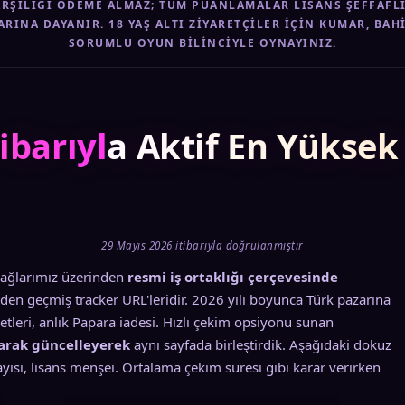
ŞILIĞI ÖDEME ALMAZ; TÜM PUANLAMALAR LISANS ŞEFFAFLIĞ
INA DAYANIR. 18 YAŞ ALTI ZIYARETÇILER IÇIN KUMAR, BAH
SORUMLU OYUN BILINCIYLE OYNAYINIZ.
ibarıyla Aktif En Yüksek
29 Mayıs 2026 itibarıyla doğrulanmıştır
e ağlarımız üzerinden
resmi iş ortaklığı çerçevesinde
den geçmiş tracker URL'leridir. 2026 yılı boyunca Türk pazarına
etleri, anlık Papara iadesi. Hızlı çekim opsiyonu sunan
larak güncelleyerek
aynı sayfada birleştirdik. Aşağıdaki dokuz
ayısı, lisans menşei. Ortalama çekim süresi gibi karar verirken