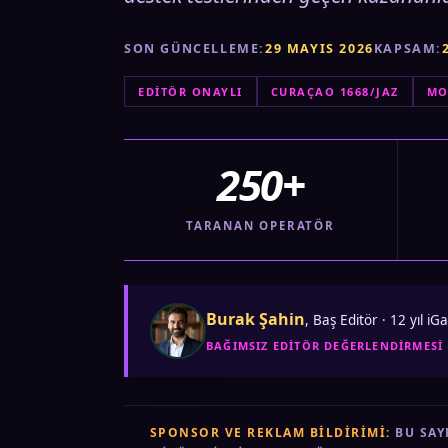
SON GÜNCELLEME:
29 MAYIS 2026
KAPSAM:
EDITÖR ONAYLI
CURAÇAO 1668/JAZ
MO
250+
TARANAN OPERATÖR
Burak Şahin
, Baş Editör · 12 yıl i
BAĞIMSIZ EDITÖR DEĞERLENDIRMESI
SPONSOR VE REKLAM BILDIRIMI:
BU SAY