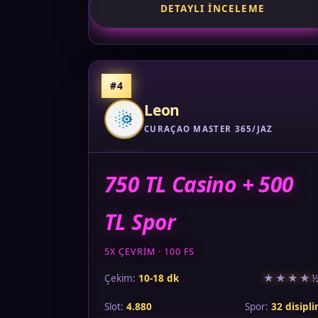
DETAYLI İNCELEME
#4
Leon
CURAÇAO MASTER 365/JAZ
750 TL Casino + 500
TL Spor
5X ÇEVRIM · 100 FS
★★★★
Çekim:
10-18 dk
Slot:
4.880
Spor:
32 disipli