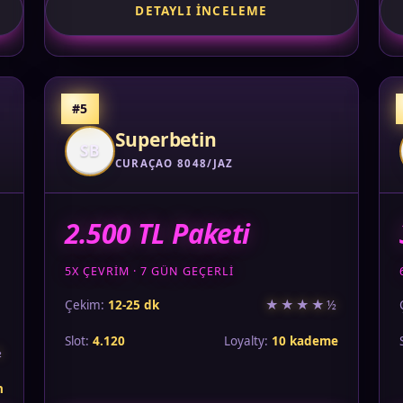
DETAYLI İNCELEME
#5
Superbetin
SB
CURAÇAO 8048/JAZ
2.500 TL Paketi
5X ÇEVRIM · 7 GÜN GEÇERLI
★★★★½
Çekim:
12-25 dk
Slot:
4.120
Loyalty:
10 kademe
½
n