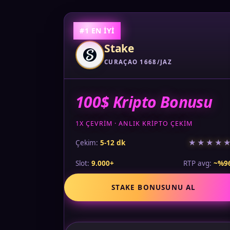
#1 EN İYİ
Stake
CURAÇAO 1668/JAZ
100$ Kripto Bonusu
1X ÇEVRIM · ANLIK KRIPTO ÇEKIM
★★★★
Çekim:
5-12 dk
Slot:
9.000+
RTP avg:
~%9
STAKE BONUSUNU AL