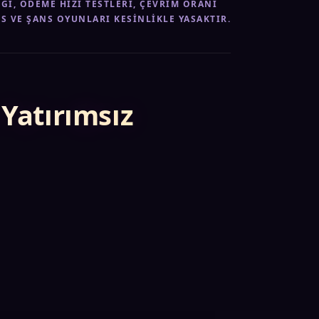
I, ÖDEME HIZI TESTLERI, ÇEVRIM ORANI
IS VE ŞANS OYUNLARI KESINLIKLE YASAKTIR.
 Yatırımsız