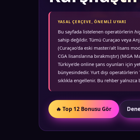
YASAL ÇERÇEVE, ÖNEMLI UYARI
Bu sayfada listelenen operatörlerin
hi
sahip değildir. Tümü Curaçao veya Anjoua
(Curaçao'da eski master/alt lisans mod
CGA lisanslarına bırakmıştır) (MGA Malt
Türkiye'de online şans oyunları için yetk
bünyesindedir. Yurt dışı operatörlerin
sıklıkla engellenir. Bu rehber yalnızca bi
🔥 Top 12 Bonusu Gör
Dene