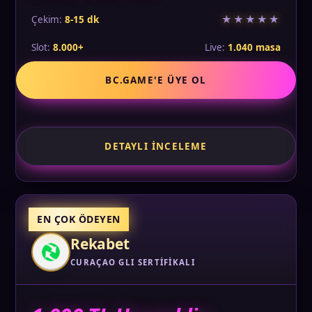
★★★★★
Çekim:
8-15 dk
Slot:
8.000+
Live:
1.040 masa
BC.GAME'E ÜYE OL
DETAYLI İNCELEME
EN ÇOK ÖDEYEN
Rekabet
CURAÇAO GLI SERTIFIKALI