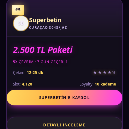
#5
Superbetin
SB
CURAÇAO 8048/JAZ
2.500 TL Paketi
5X ÇEVRIM · 7 GÜN GEÇERLI
★★★★½
Çekim:
12-25 dk
Slot:
4.120
Loyalty:
10 kademe
SUPERBETIN'E KAYDOL
DETAYLI İNCELEME