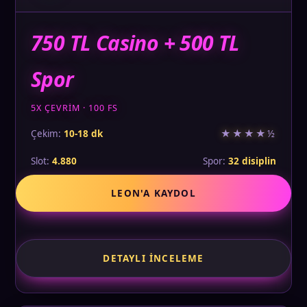
750 TL Casino + 500 TL
Spor
5X ÇEVRIM · 100 FS
★★★★½
Çekim:
10-18 dk
Slot:
4.880
Spor:
32 disiplin
LEON'A KAYDOL
DETAYLI İNCELEME