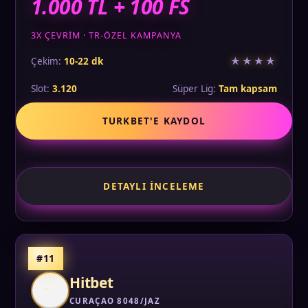
1.000 TL + 100 FS
3X ÇEVRIM · TR-ÖZEL KAMPANYA
★★★★
Çekim:
10-22 dk
Slot:
3.120
Süper Lig:
Tam kapsam
TURKBET'E KAYDOL
DETAYLI İNCELEME
#11
Hitbet
CURAÇAO 8048/JAZ