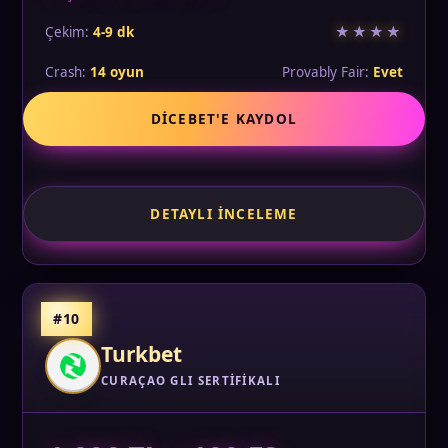
★★★★
Çekim:
4-9 dk
Crash:
14 oyun
Provably Fair:
Evet
DICEBET'E KAYDOL
DETAYLI İNCELEME
#10
Turkbet
CURAÇAO GLI SERTIFIKALI