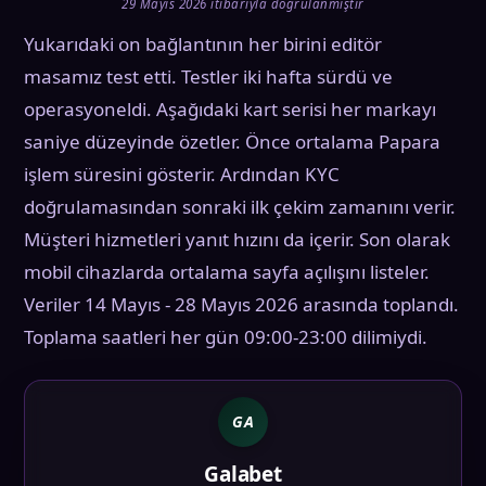
29 Mayıs 2026 itibarıyla doğrulanmıştır
Yukarıdaki on bağlantının her birini editör
masamız test etti. Testler iki hafta sürdü ve
operasyoneldi. Aşağıdaki kart serisi her markayı
saniye düzeyinde özetler. Önce ortalama Papara
işlem süresini gösterir. Ardından KYC
doğrulamasından sonraki ilk çekim zamanını verir.
Müşteri hizmetleri yanıt hızını da içerir. Son olarak
mobil cihazlarda ortalama sayfa açılışını listeler.
Veriler 14 Mayıs - 28 Mayıs 2026 arasında toplandı.
Toplama saatleri her gün 09:00-23:00 dilimiydi.
Galabet