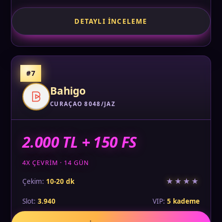
DETAYLI İNCELEME
#7
Bahigo
CURAÇAO 8048/JAZ
2.000 TL + 150 FS
4X ÇEVRIM · 14 GÜN
★★★★
Çekim:
10-20 dk
Slot:
3.940
VIP:
5 kademe