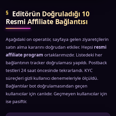
Editörün Doğruladığı 10
Resmi Affiliate Bağlantısı
Aşağıdaki on operatör, sayfaya gelen ziyaretçilerin
satın alma kararını doğrudan etkiler. Hepsi
resmi
affiliate program
ortaklarımızdır. Listedeki her
bağlantının tracker doğrulaması yapıldı. Postback
testleri 24 saat öncesinde tekrarlandı. KYC
süreçleri gizli kullanıcı denemeleriyle ölçüldü.
Bağlantılar bot doğrulamasından geçen
kullanıcılar için canlıdır. Geçmeyen kullanıcılar için
ise pasiftir.