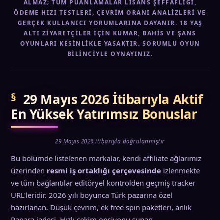
ALMAZ; TÜM PUANLAMALAR LISANS ŞEFFAFLIĞI,
ÖDEME HIZI TESTLERI, ÇEVRIM ORANI ANALIZLERI VE
GERÇEK KULLANICI YORUMLARINA DAYANIR. 18 YAŞ
ALTI ZIYARETÇILER IÇIN KUMAR, BAHIS VE ŞANS
OYUNLARI KESINLIKLE YASAKTIR. SORUMLU OYUN
BILINCIYLE OYNAYINIZ.
29 Mayıs 2026 İtibarıyla Aktif
En Yüksek Yatırımsız Bonuslar
29 Mayıs 2026 itibarıyla doğrulanmıştır
Bu bölümde listelenen markalar, kendi affiliate ağlarımız
üzerinden
resmi iş ortaklığı çerçevesinde
izlenmekte
ve tüm bağlantılar editöryel kontrolden geçmiş tracker
URL'leridir. 2026 yılı boyunca Türk pazarına özel
hazırlanan. Düşük çevrim, ek free spin paketleri, anlık
Papara iadesi. Hızlı çekim opsiyonu sunan