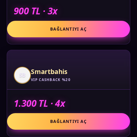
900 TL · 3x
BAĞLANTIYI AÇ
Smartbahis
SB
VIP CASHBACK %20
1.300 TL · 4x
BAĞLANTIYI AÇ