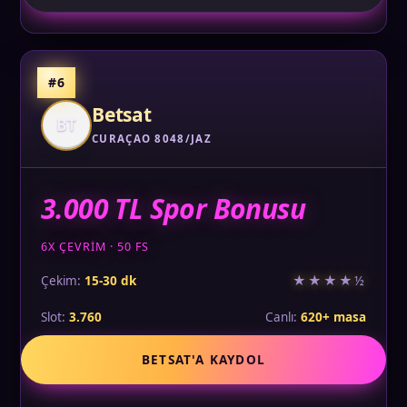
#6
Betsat
BT
CURAÇAO 8048/JAZ
3.000 TL Spor Bonusu
6X ÇEVRIM · 50 FS
★★★★½
Çekim:
15-30 dk
Slot:
3.760
Canlı:
620+ masa
BETSAT'A KAYDOL