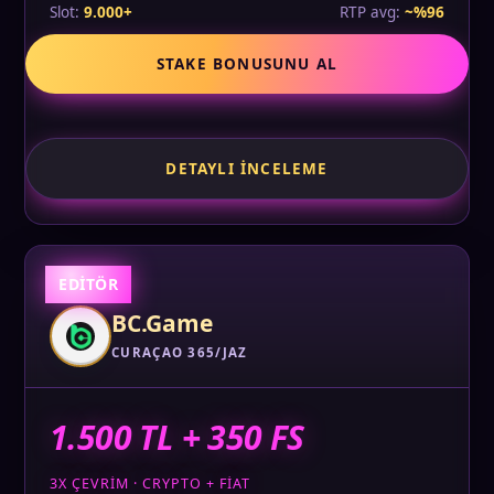
Slot:
9.000+
RTP avg:
~%96
STAKE BONUSUNU AL
DETAYLI İNCELEME
EDİTÖR
BC.Game
CURAÇAO 365/JAZ
1.500 TL + 350 FS
3X ÇEVRIM · CRYPTO + FIAT