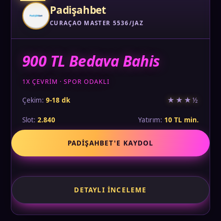
Padişahbet
CURAÇAO MASTER 5536/JAZ
900 TL Bedava Bahis
1X ÇEVRIM · SPOR ODAKLI
★★★½
Çekim:
9-18 dk
Slot:
2.840
Yatırım:
10 TL min.
PADIŞAHBET'E KAYDOL
DETAYLI İNCELEME