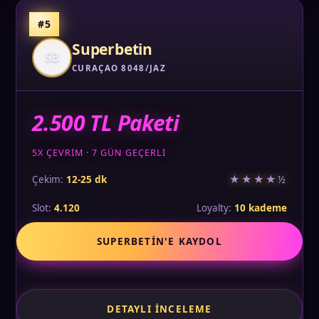
#5
Superbetin
SB
CURAÇAO 8048/JAZ
2.500 TL Paketi
5X ÇEVRIM · 7 GÜN GEÇERLI
★★★★½
Çekim:
12-25 dk
Slot:
4.120
Loyalty:
10 kademe
SUPERBETIN'E KAYDOL
DETAYLI İNCELEME