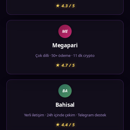
★ 4.3 / 5
Megapari
Çok dilli · 50+ ödeme · 11 dk crypto
★ 4.7 / 5
Bahisal
Yerli iletişim · 24h içinde çekim · Telegram destek
★ 4.4 / 5