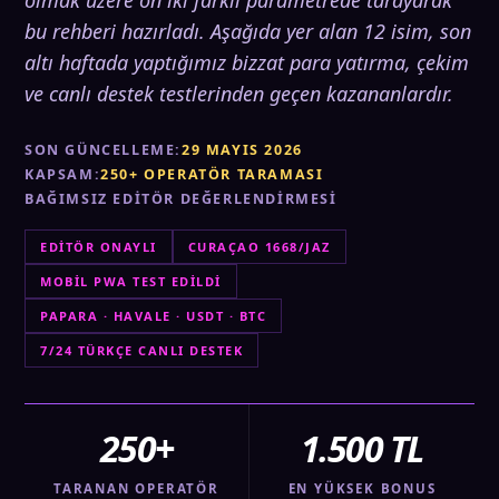
olmak üzere on iki farklı parametrede tarayarak
bu rehberi hazırladı. Aşağıda yer alan 12 isim, son
altı haftada yaptığımız bizzat para yatırma, çekim
ve canlı destek testlerinden geçen kazananlardır.
SON GÜNCELLEME:
29 MAYIS 2026
KAPSAM:
250+ OPERATÖR TARAMASI
BAĞIMSIZ EDITÖR DEĞERLENDIRMESI
EDITÖR ONAYLI
CURAÇAO 1668/JAZ
MOBIL PWA TEST EDILDI
PAPARA · HAVALE · USDT · BTC
7/24 TÜRKÇE CANLI DESTEK
250+
1.500 TL
TARANAN OPERATÖR
EN YÜKSEK BONUS