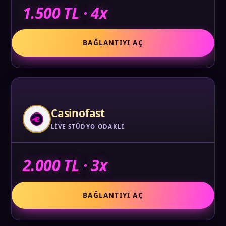
1.500 TL · 4x
BAĞLANTIYI AÇ
Casinofast
LIVE STÜDYO ODAKLI
2.000 TL · 3x
BAĞLANTIYI AÇ