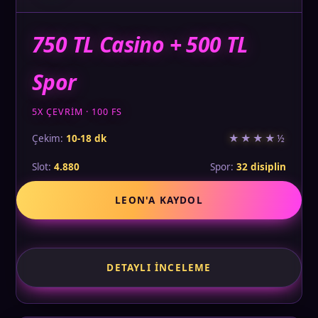
750 TL Casino + 500 TL
Spor
5X ÇEVRIM · 100 FS
★★★★½
Çekim:
10-18 dk
Slot:
4.880
Spor:
32 disiplin
LEON'A KAYDOL
DETAYLI İNCELEME