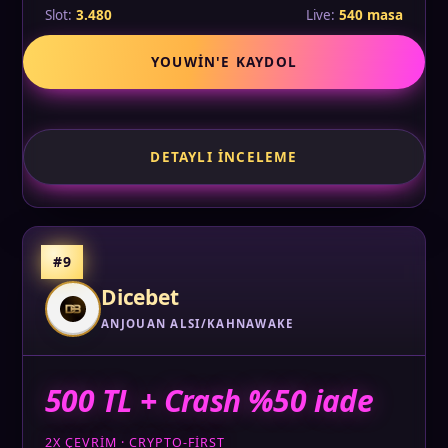
Slot:
3.480
Live:
540 masa
YOUWIN'E KAYDOL
DETAYLI İNCELEME
#9
Dicebet
ANJOUAN ALSI/KAHNAWAKE
500 TL + Crash %50 iade
2X ÇEVRIM · CRYPTO-FIRST