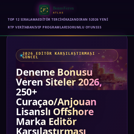
BonusVeren
F
ATLAS
TOP 12 SIRALAMA
EDITÖR TERCIHI
KAZANDIRAN 5
2026 YENİ
RTP VERITABANI
VIP PROGRAMLARI
SORUMLU OYUN
SSS
2026 EDITÖR KARŞILAŞTIRMASI ·
GÜNCEL
Deneme Bonusu
Veren Siteler 2026,
250+
Curaçao/Anjouan
Lisanslı Offshore
Marka Editör
Karşılaştırması