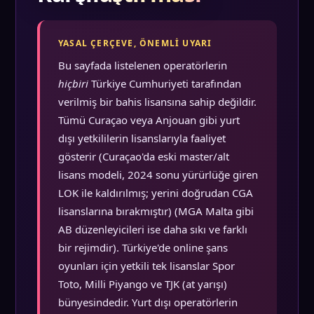
YASAL ÇERÇEVE, ÖNEMLI UYARI
Bu sayfada listelenen operatörlerin
hiçbiri
Türkiye Cumhuriyeti tarafından
verilmiş bir bahis lisansına sahip değildir.
Tümü Curaçao veya Anjouan gibi yurt
dışı yetkililerin lisanslarıyla faaliyet
gösterir (Curaçao'da eski master/alt
lisans modeli, 2024 sonu yürürlüğe giren
LOK ile kaldırılmış; yerini doğrudan CGA
lisanslarına bırakmıştır) (MGA Malta gibi
AB düzenleyicileri ise daha sıkı ve farklı
bir rejimdir). Türkiye'de online şans
oyunları için yetkili tek lisanslar Spor
Toto, Milli Piyango ve TJK (at yarışı)
bünyesindedir. Yurt dışı operatörlerin