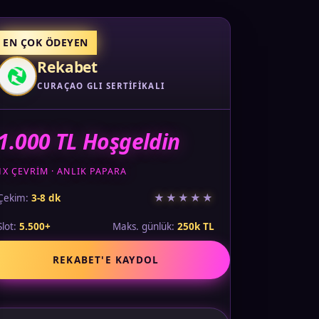
EN ÇOK ÖDEYEN
Rekabet
CURAÇAO GLI SERTIFIKALI
1.000 TL Hoşgeldin
1X ÇEVRIM · ANLIK PAPARA
★★★★★
Çekim:
3-8 dk
Slot:
5.500+
Maks. günlük:
250k TL
REKABET'E KAYDOL