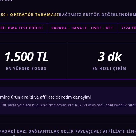
250+ OPERATÖR TARAMASI
BAĞIMSIZ EDITÖR DEĞERLENDIRM
BIL PWA TEST EDILDI
PAPARA · HAVALE · USDT · BTC
7/24 T
1.500 TL
3 dk
EN YÜKSEK BONUS
EN HIZLI ÇEKIM
Gaming ürün analizi ve affiliate denetim deneyimi
· Bu sayfa yalnızca bilgilendirme amaçlıdır; hukuki veya mali danışmanlık nitel
FADAKI BAZI BAĞLANTILAR GELIR PAYLAŞIMLI AFFILIATE LI