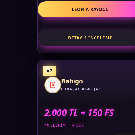
LEON'A KAYDOL
DETAYLI İNCELEME
#7
Bahigo
CURAÇAO 8048/JAZ
2.000 TL + 150 FS
4X ÇEVRIM · 14 GÜN