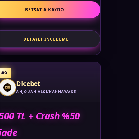
BETSAT'A KAYDOL
DETAYLI İNCELEME
#9
Dicebet
ANJOUAN ALSI/KAHNAWAKE
500 TL + Crash %50
iade