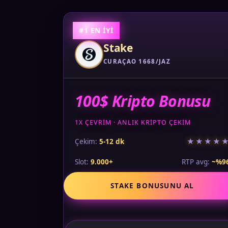
#1 EN İYİ
Stake
CURAÇAO 1668/JAZ
100$ Kripto Bonusu
1X ÇEVRIM · ANLIK KRIPTO ÇEKIM
★★★★
Çekim:
5-12 dk
Slot:
9.000+
RTP avg:
~%9
STAKE BONUSUNU AL