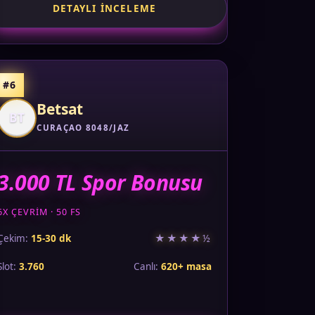
DETAYLI İNCELEME
#6
Betsat
BT
CURAÇAO 8048/JAZ
3.000 TL Spor Bonusu
6X ÇEVRIM · 50 FS
★★★★½
Çekim:
15-30 dk
Slot:
3.760
Canlı:
620+ masa