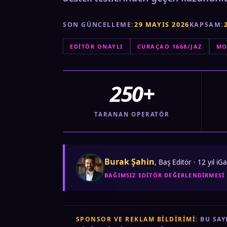
SON GÜNCELLEME:
29 MAYIS 2026
KAPSAM:
EDITÖR ONAYLI
CURAÇAO 1668/JAZ
MO
250+
TARANAN OPERATÖR
Burak Şahin
, Baş Editör · 12 yıl i
BAĞIMSIZ EDITÖR DEĞERLENDIRMESI
SPONSOR VE REKLAM BILDIRIMI:
BU SAY