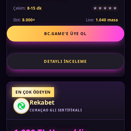
★★★★★
Çekim:
8-15 dk
Slot:
8.000+
Live:
1.040 masa
BC.GAME'E ÜYE OL
DETAYLI İNCELEME
EN ÇOK ÖDEYEN
Rekabet
CURAÇAO GLI SERTIFIKALI