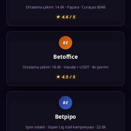
Ortalama çekim: 14 dk · Papara · Curaçao 8048
★ 4.6 / 5
Betoffice
Ortalama çekim: 18 dk · Havale + USDT · 4x çevrim
★ 4.5 / 5
Betpipo
Spor odaklı · Süper Lig özel kampanyası · 22 dk