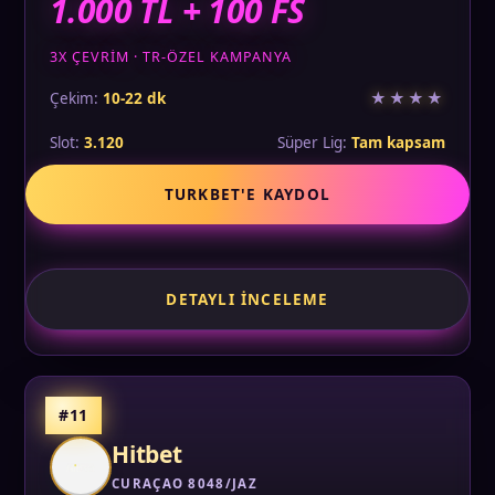
1.000 TL + 100 FS
3X ÇEVRIM · TR-ÖZEL KAMPANYA
★★★★
Çekim:
10-22 dk
Slot:
3.120
Süper Lig:
Tam kapsam
TURKBET'E KAYDOL
DETAYLI İNCELEME
#11
Hitbet
CURAÇAO 8048/JAZ