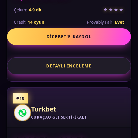
★★★★
Çekim:
4-9 dk
Crash:
14 oyun
Provably Fair:
Evet
DICEBET'E KAYDOL
DETAYLI İNCELEME
#10
Turkbet
CURAÇAO GLI SERTIFIKALI