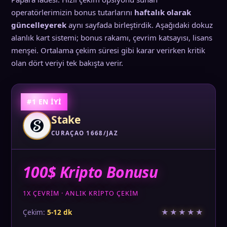
operatörlerimizin bonus tutarlarını
haftalık olarak
güncelleyerek
aynı sayfada birleştirdik. Aşağıdaki dokuz
alanlık kart sistemi; bonus rakamı, çevrim katsayısı, lisans
menşei. Ortalama çekim süresi gibi karar verirken kritik
olan dört veriyi tek bakışta verir.
#1 EN İYİ
Stake
CURAÇAO 1668/JAZ
100$ Kripto Bonusu
1X ÇEVRIM · ANLIK KRIPTO ÇEKIM
★★★★★
Çekim:
5-12 dk