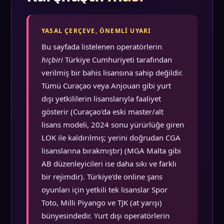
YASAL ÇERÇEVE, ÖNEMLI UYARI
Bu sayfada listelenen operatörlerin
hiçbiri
Türkiye Cumhuriyeti tarafından
verilmiş bir bahis lisansına sahip değildir.
Tümü Curaçao veya Anjouan gibi yurt
dışı yetkililerin lisanslarıyla faaliyet
gösterir (Curaçao'da eski master/alt
lisans modeli, 2024 sonu yürürlüğe giren
LOK ile kaldırılmış; yerini doğrudan CGA
lisanslarına bırakmıştır) (MGA Malta gibi
AB düzenleyicileri ise daha sıkı ve farklı
bir rejimdir). Türkiye'de online şans
oyunları için yetkili tek lisanslar Spor
Toto, Milli Piyango ve TJK (at yarışı)
bünyesindedir. Yurt dışı operatörlerin