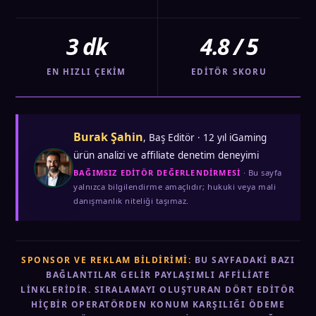
3 dk
4.8 / 5
EN HIZLI ÇEKIM
EDITÖR SKORU
Burak Şahin
, Baş Editör · 12 yıl iGaming
ürün analizi ve affiliate denetim deneyimi
BAĞIMSIZ EDITÖR DEĞERLENDIRMESI
· Bu sayfa
yalnızca bilgilendirme amaçlıdır; hukuki veya mali
danışmanlık niteliği taşımaz.
SPONSOR VE REKLAM BILDIRIMI:
BU SAYFADAKI BAZI
BAĞLANTILAR GELIR PAYLAŞIMLI AFFILIATE
LINKLERIDIR. SIRALAMAYI OLUŞTURAN DÖRT EDITÖR
HIÇBIR OPERATÖRDEN KONUM KARŞILIĞI ÖDEME