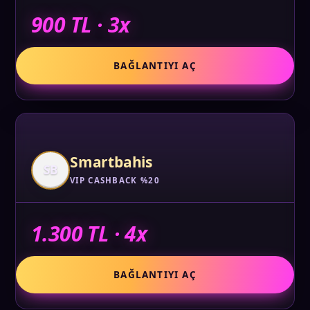
900 TL · 3x
BAĞLANTIYI AÇ
Smartbahis
SB
VIP CASHBACK %20
1.300 TL · 4x
BAĞLANTIYI AÇ