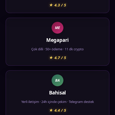
★ 4.3 / 5
Megapari
Çok dilli · 50+ ödeme · 11 dk crypto
★ 4.7 / 5
Bahisal
Yerli iletişim · 24h içinde çekim · Telegram destek
★ 4.4 / 5