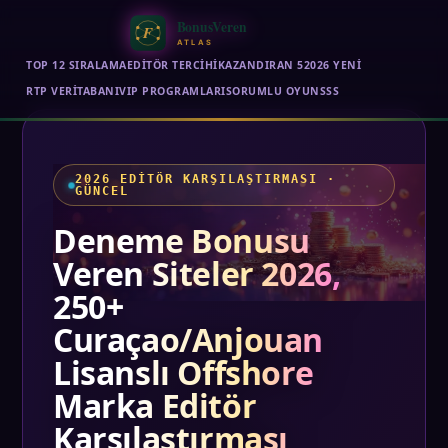
BonusVeren
F
ATLAS
TOP 12 SIRALAMA
EDITÖR TERCIHI
KAZANDIRAN 5
2026 YENİ
RTP VERITABANI
VIP PROGRAMLARI
SORUMLU OYUN
SSS
2026 EDITÖR KARŞILAŞTIRMASI ·
GÜNCEL
Deneme Bonusu
Veren Siteler 2026,
250+
Curaçao/Anjouan
Lisanslı Offshore
Marka Editör
Karşılaştırması