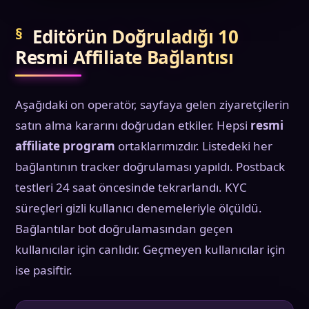
Editörün Doğruladığı 10
Resmi Affiliate Bağlantısı
Aşağıdaki on operatör, sayfaya gelen ziyaretçilerin
satın alma kararını doğrudan etkiler. Hepsi
resmi
affiliate program
ortaklarımızdır. Listedeki her
bağlantının tracker doğrulaması yapıldı. Postback
testleri 24 saat öncesinde tekrarlandı. KYC
süreçleri gizli kullanıcı denemeleriyle ölçüldü.
Bağlantılar bot doğrulamasından geçen
kullanıcılar için canlıdır. Geçmeyen kullanıcılar için
ise pasiftir.