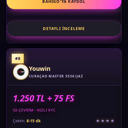
BAHIGO'YA KAYDOL
DETAYLI İNCELEME
#8
Youwin
CURAÇAO MASTER 5536/JAZ
1.250 TL + 75 FS
5X ÇEVRIM · HIZLI KYC
★★★★
Çekim:
8-15 dk