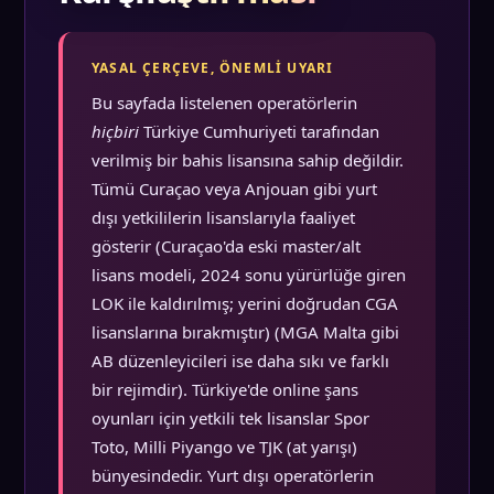
YASAL ÇERÇEVE, ÖNEMLI UYARI
Bu sayfada listelenen operatörlerin
hiçbiri
Türkiye Cumhuriyeti tarafından
verilmiş bir bahis lisansına sahip değildir.
Tümü Curaçao veya Anjouan gibi yurt
dışı yetkililerin lisanslarıyla faaliyet
gösterir (Curaçao'da eski master/alt
lisans modeli, 2024 sonu yürürlüğe giren
LOK ile kaldırılmış; yerini doğrudan CGA
lisanslarına bırakmıştır) (MGA Malta gibi
AB düzenleyicileri ise daha sıkı ve farklı
bir rejimdir). Türkiye'de online şans
oyunları için yetkili tek lisanslar Spor
Toto, Milli Piyango ve TJK (at yarışı)
bünyesindedir. Yurt dışı operatörlerin