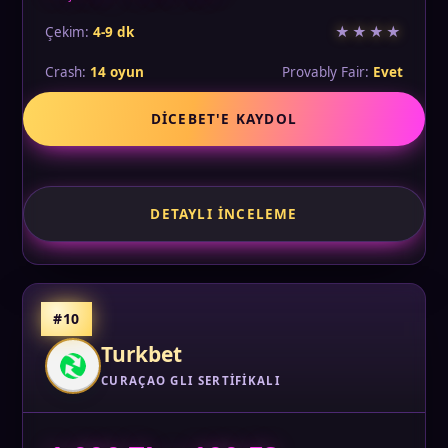
★★★★
Çekim:
4-9 dk
Crash:
14 oyun
Provably Fair:
Evet
DICEBET'E KAYDOL
DETAYLI İNCELEME
#10
Turkbet
CURAÇAO GLI SERTIFIKALI