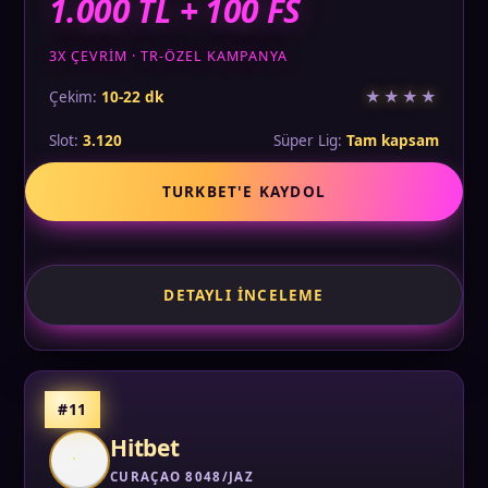
1.000 TL + 100 FS
3X ÇEVRIM · TR-ÖZEL KAMPANYA
★★★★
Çekim:
10-22 dk
Slot:
3.120
Süper Lig:
Tam kapsam
TURKBET'E KAYDOL
DETAYLI İNCELEME
#11
Hitbet
CURAÇAO 8048/JAZ