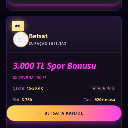
#6
Betsat
BT
CURAÇAO 8048/JAZ
3.000 TL Spor Bonusu
6X ÇEVRIM · 50 FS
★★★★½
Çekim:
15-30 dk
Slot:
3.760
Canlı:
620+ masa
BETSAT'A KAYDOL