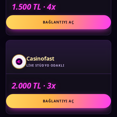
1.500 TL · 4x
BAĞLANTIYI AÇ
Casinofast
LIVE STÜDYO ODAKLI
2.000 TL · 3x
BAĞLANTIYI AÇ