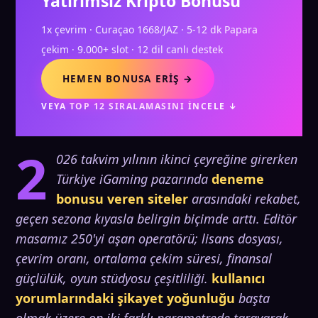
Yatırımsız Kripto Bonusu
1x çevrim · Curaçao 1668/JAZ · 5-12 dk Papara
çekim · 9.000+ slot · 12 dil canlı destek
HEMEN BONUSA ERIŞ →
VEYA TOP 12 SIRALAMASINI INCELE ↓
2
026 takvim yılının ikinci çeyreğine girerken
Türkiye iGaming pazarında
deneme
bonusu veren siteler
arasındaki rekabet,
geçen sezona kıyasla belirgin biçimde arttı. Editör
masamız 250'yi aşan operatörü; lisans dosyası,
çevrim oranı, ortalama çekim süresi, finansal
güçlülük, oyun stüdyosu çeşitliliği.
kullanıcı
yorumlarındaki şikayet yoğunluğu
başta