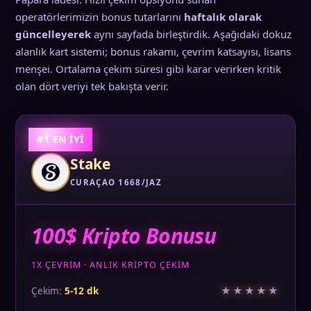
operatörlerimizin bonus tutarlarını
haftalık olarak
güncelleyerek
aynı sayfada birleştirdik. Aşağıdaki dokuz
alanlık kart sistemi; bonus rakamı, çevrim katsayısı, lisans
menşei. Ortalama çekim süresi gibi karar verirken kritik
olan dört veriyi tek bakışta verir.
#1 EN İYİ
Stake
CURAÇAO 1668/JAZ
100$ Kripto Bonusu
1X ÇEVRIM · ANLIK KRIPTO ÇEKIM
★★★★★
Çekim:
5-12 dk