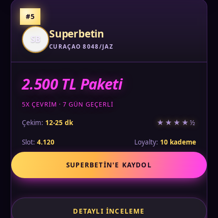
#5
Superbetin
SB
CURAÇAO 8048/JAZ
2.500 TL Paketi
5X ÇEVRIM · 7 GÜN GEÇERLI
★★★★½
Çekim:
12-25 dk
Slot:
4.120
Loyalty:
10 kademe
SUPERBETIN'E KAYDOL
DETAYLI İNCELEME