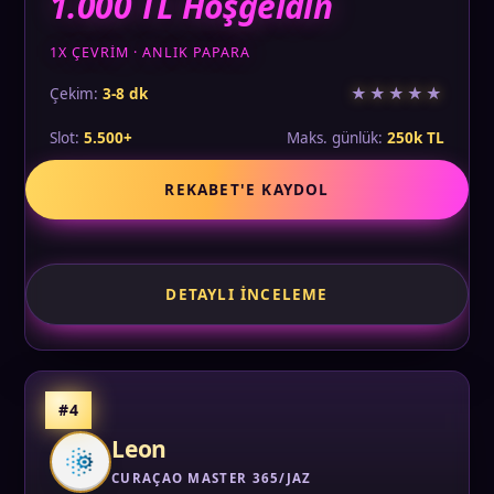
1.000 TL Hoşgeldin
1X ÇEVRIM · ANLIK PAPARA
★★★★★
Çekim:
3-8 dk
Slot:
5.500+
Maks. günlük:
250k TL
REKABET'E KAYDOL
DETAYLI İNCELEME
#4
Leon
CURAÇAO MASTER 365/JAZ