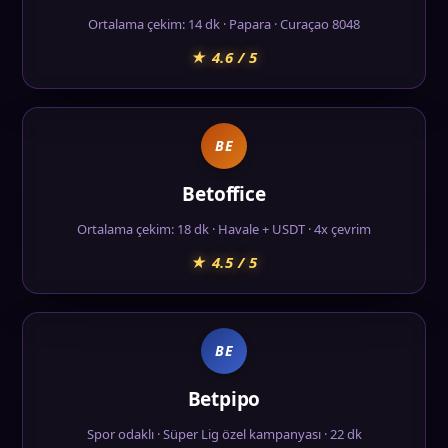
Ortalama çekim: 14 dk · Papara · Curaçao 8048
★ 4.6 / 5
Betoffice
Ortalama çekim: 18 dk · Havale + USDT · 4x çevrim
★ 4.5 / 5
Betpipo
Spor odaklı · Süper Lig özel kampanyası · 22 dk