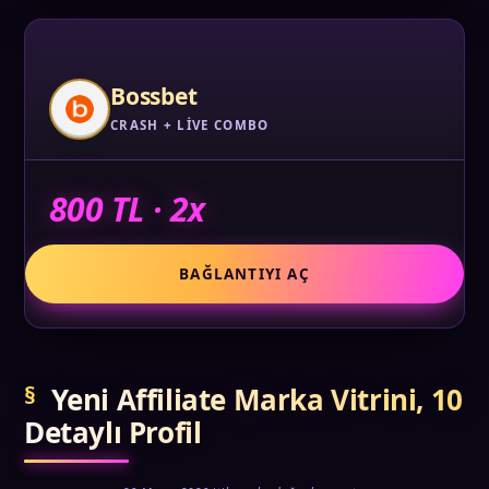
Bossbet
CRASH + LIVE COMBO
800 TL · 2x
BAĞLANTIYI AÇ
Yeni Affiliate Marka Vitrini, 10
Detaylı Profil