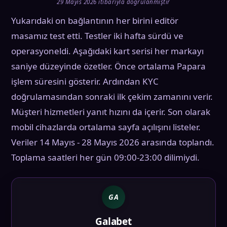
29 Mayıs 2026 itibarıyla doğrulanmıştır
Yukarıdaki on bağlantının her birini editör
masamız test etti. Testler iki hafta sürdü ve
operasyoneldi. Aşağıdaki kart serisi her markayı
saniye düzeyinde özetler. Önce ortalama Papara
işlem süresini gösterir. Ardından KYC
doğrulamasından sonraki ilk çekim zamanını verir.
Müşteri hizmetleri yanıt hızını da içerir. Son olarak
mobil cihazlarda ortalama sayfa açılışını listeler.
Veriler 14 Mayıs - 28 Mayıs 2026 arasında toplandı.
Toplama saatleri her gün 09:00-23:00 dilimiydi.
Galabet