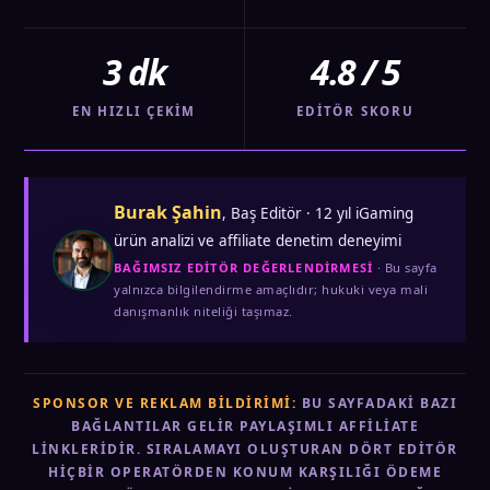
3 dk
4.8 / 5
EN HIZLI ÇEKIM
EDITÖR SKORU
Burak Şahin
, Baş Editör · 12 yıl iGaming
ürün analizi ve affiliate denetim deneyimi
BAĞIMSIZ EDITÖR DEĞERLENDIRMESI
· Bu sayfa
yalnızca bilgilendirme amaçlıdır; hukuki veya mali
danışmanlık niteliği taşımaz.
SPONSOR VE REKLAM BILDIRIMI:
BU SAYFADAKI BAZI
BAĞLANTILAR GELIR PAYLAŞIMLI AFFILIATE
LINKLERIDIR. SIRALAMAYI OLUŞTURAN DÖRT EDITÖR
HIÇBIR OPERATÖRDEN KONUM KARŞILIĞI ÖDEME