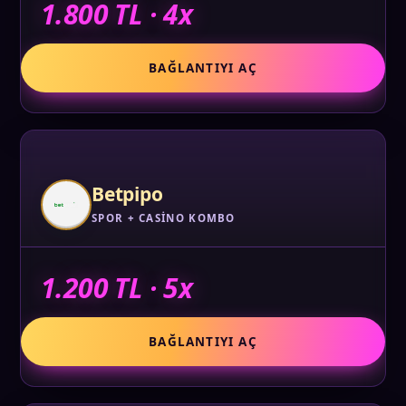
1.800 TL · 4x
BAĞLANTIYI AÇ
Betpipo
SPOR + CASINO KOMBO
1.200 TL · 5x
BAĞLANTIYI AÇ