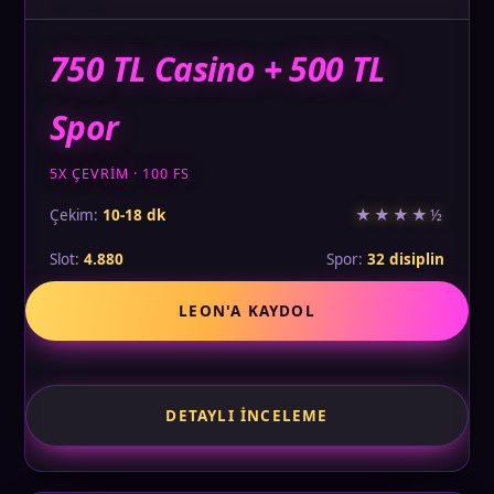
750 TL Casino + 500 TL
Spor
5X ÇEVRIM · 100 FS
★★★★½
Çekim:
10-18 dk
Slot:
4.880
Spor:
32 disiplin
LEON'A KAYDOL
DETAYLI İNCELEME