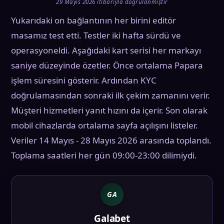
29 Mayıs 2026 itibarıyla doğrulanmıştır
Yukarıdaki on bağlantının her birini editör
masamız test etti. Testler iki hafta sürdü ve
operasyoneldi. Aşağıdaki kart serisi her markayı
saniye düzeyinde özetler. Önce ortalama Papara
işlem süresini gösterir. Ardından KYC
doğrulamasından sonraki ilk çekim zamanını verir.
Müşteri hizmetleri yanıt hızını da içerir. Son olarak
mobil cihazlarda ortalama sayfa açılışını listeler.
Veriler 14 Mayıs - 28 Mayıs 2026 arasında toplandı.
Toplama saatleri her gün 09:00-23:00 dilimiydi.
Galabet