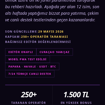
olmak üzere on iki farklı parametrede tarayarak
bu rehberi hazırladı. Aşağıda yer alan 12 isim, son
altı haftada yaptığımız bizzat para yatırma, çekim
ve canlı destek testlerinden geçen kazananlardır.
SON GÜNCELLEME:
29 MAYIS 2026
KAPSAM:
250+ OPERATÖR TARAMASI
BAĞIMSIZ EDITÖR DEĞERLENDIRMESI
EDITÖR ONAYLI
CURAÇAO 1668/JAZ
MOBIL PWA TEST EDILDI
PAPARA · HAVALE · USDT · BTC
7/24 TÜRKÇE CANLI DESTEK
250+
1.500 TL
TARANAN OPERATÖR
EN YÜKSEK BONUS