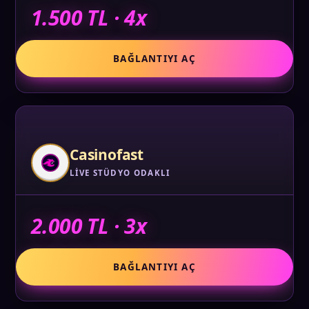
1.500 TL · 4x
BAĞLANTIYI AÇ
Casinofast
LIVE STÜDYO ODAKLI
2.000 TL · 3x
BAĞLANTIYI AÇ