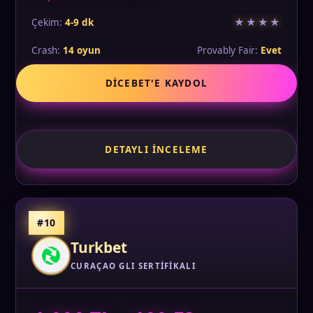
★★★★
Çekim:
4-9 dk
Crash:
14 oyun
Provably Fair:
Evet
DICEBET'E KAYDOL
DETAYLI İNCELEME
#10
Turkbet
CURAÇAO GLI SERTIFIKALI