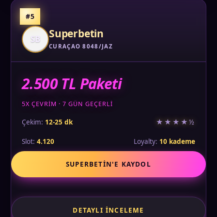
#5
Superbetin
SB
CURAÇAO 8048/JAZ
2.500 TL Paketi
5X ÇEVRIM · 7 GÜN GEÇERLI
★★★★½
Çekim:
12-25 dk
Slot:
4.120
Loyalty:
10 kademe
SUPERBETIN'E KAYDOL
DETAYLI İNCELEME