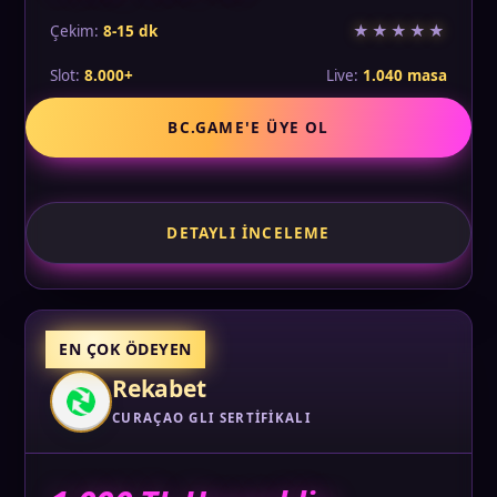
★★★★★
Çekim:
8-15 dk
Slot:
8.000+
Live:
1.040 masa
BC.GAME'E ÜYE OL
DETAYLI İNCELEME
EN ÇOK ÖDEYEN
Rekabet
CURAÇAO GLI SERTIFIKALI