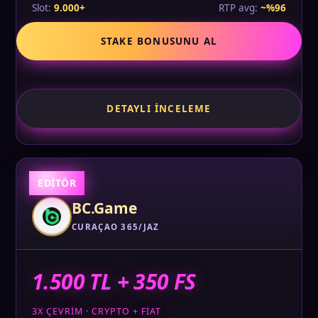
Slot:
9.000+
RTP avg:
~%96
STAKE BONUSUNU AL
DETAYLI İNCELEME
EDİTÖR
BC.Game
CURAÇAO 365/JAZ
1.500 TL + 350 FS
3X ÇEVRIM · CRYPTO + FIAT