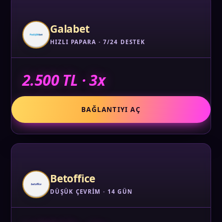
Galabet
HIZLI PAPARA · 7/24 DESTEK
2.500 TL · 3x
BAĞLANTIYI AÇ
Betoffice
DÜŞÜK ÇEVRIM · 14 GÜN