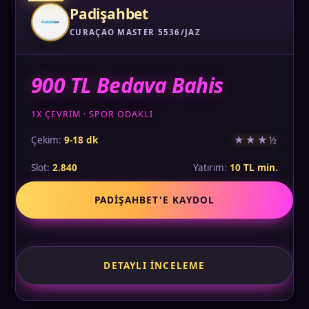
Padişahbet
CURAÇAO MASTER 5536/JAZ
900 TL Bedava Bahis
1X ÇEVRIM · SPOR ODAKLI
★★★½
Çekim:
9-18 dk
Slot:
2.840
Yatırım:
10 TL min.
PADIŞAHBET'E KAYDOL
DETAYLI İNCELEME