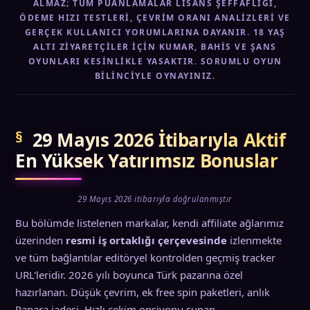
ALMAZ; TÜM PUANLAMALAR LISANS ŞEFFAFLIĞI,
ÖDEME HIZI TESTLERI, ÇEVRIM ORANI ANALIZLERI VE
GERÇEK KULLANICI YORUMLARINA DAYANIR. 18 YAŞ
ALTI ZIYARETÇILER IÇIN KUMAR, BAHIS VE ŞANS
OYUNLARI KESINLIKLE YASAKTIR. SORUMLU OYUN
BILINCIYLE OYNAYINIZ.
29 Mayıs 2026 İtibarıyla Aktif
En Yüksek Yatırımsız Bonuslar
29 Mayıs 2026 itibarıyla doğrulanmıştır
Bu bölümde listelenen markalar, kendi affiliate ağlarımız
üzerinden
resmi iş ortaklığı çerçevesinde
izlenmekte
ve tüm bağlantılar editöryel kontrolden geçmiş tracker
URL'leridir. 2026 yılı boyunca Türk pazarına özel
hazırlanan. Düşük çevrim, ek free spin paketleri, anlık
Papara iadesi. Hızlı çekim opsiyonu sunan