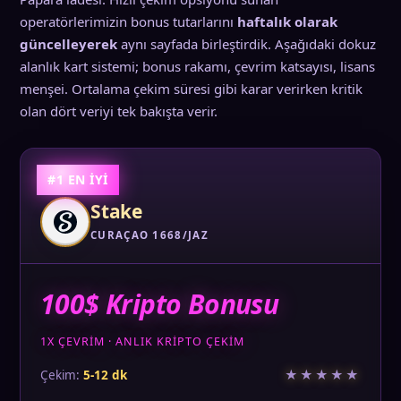
operatörlerimizin bonus tutarlarını
haftalık olarak
güncelleyerek
aynı sayfada birleştirdik. Aşağıdaki dokuz
alanlık kart sistemi; bonus rakamı, çevrim katsayısı, lisans
menşei. Ortalama çekim süresi gibi karar verirken kritik
olan dört veriyi tek bakışta verir.
#1 EN İYİ
Stake
CURAÇAO 1668/JAZ
100$ Kripto Bonusu
1X ÇEVRIM · ANLIK KRIPTO ÇEKIM
★★★★★
Çekim:
5-12 dk