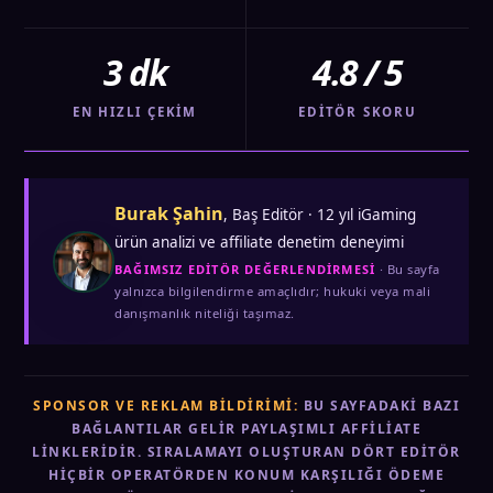
3 dk
4.8 / 5
EN HIZLI ÇEKIM
EDITÖR SKORU
Burak Şahin
, Baş Editör · 12 yıl iGaming
ürün analizi ve affiliate denetim deneyimi
BAĞIMSIZ EDITÖR DEĞERLENDIRMESI
· Bu sayfa
yalnızca bilgilendirme amaçlıdır; hukuki veya mali
danışmanlık niteliği taşımaz.
SPONSOR VE REKLAM BILDIRIMI:
BU SAYFADAKI BAZI
BAĞLANTILAR GELIR PAYLAŞIMLI AFFILIATE
LINKLERIDIR. SIRALAMAYI OLUŞTURAN DÖRT EDITÖR
HIÇBIR OPERATÖRDEN KONUM KARŞILIĞI ÖDEME