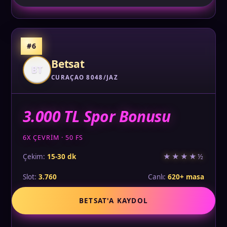
#6
Betsat
BT
CURAÇAO 8048/JAZ
3.000 TL Spor Bonusu
6X ÇEVRIM · 50 FS
★★★★½
Çekim:
15-30 dk
Slot:
3.760
Canlı:
620+ masa
BETSAT'A KAYDOL