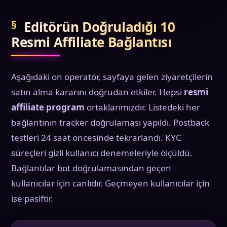
Editörün Doğruladığı 10
Resmi Affiliate Bağlantısı
Aşağıdaki on operatör, sayfaya gelen ziyaretçilerin
satın alma kararını doğrudan etkiler. Hepsi
resmi
affiliate program
ortaklarımızdır. Listedeki her
bağlantının tracker doğrulaması yapıldı. Postback
testleri 24 saat öncesinde tekrarlandı. KYC
süreçleri gizli kullanıcı denemeleriyle ölçüldü.
Bağlantılar bot doğrulamasından geçen
kullanıcılar için canlıdır. Geçmeyen kullanıcılar için
ise pasiftir.