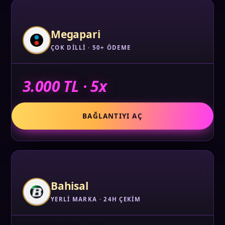
Megapari
ÇOK DILLI · 50+ ÖDEME
3.000 TL · 5x
BAĞLANTIYI AÇ
Bahisal
YERLI MARKA · 24H ÇEKIM