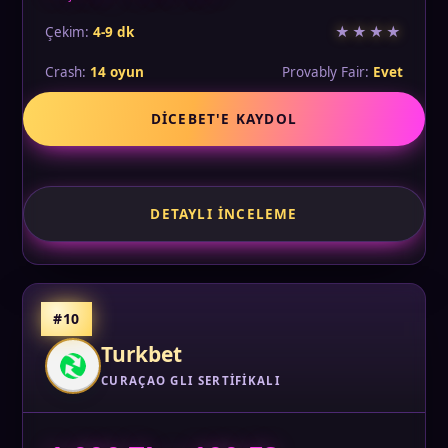
★★★★
Çekim:
4-9 dk
Crash:
14 oyun
Provably Fair:
Evet
DICEBET'E KAYDOL
DETAYLI İNCELEME
#10
Turkbet
CURAÇAO GLI SERTIFIKALI