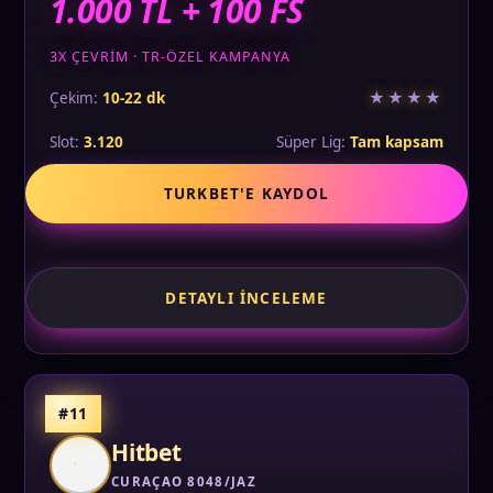
1.000 TL + 100 FS
3X ÇEVRIM · TR-ÖZEL KAMPANYA
★★★★
Çekim:
10-22 dk
Slot:
3.120
Süper Lig:
Tam kapsam
TURKBET'E KAYDOL
DETAYLI İNCELEME
#11
Hitbet
CURAÇAO 8048/JAZ