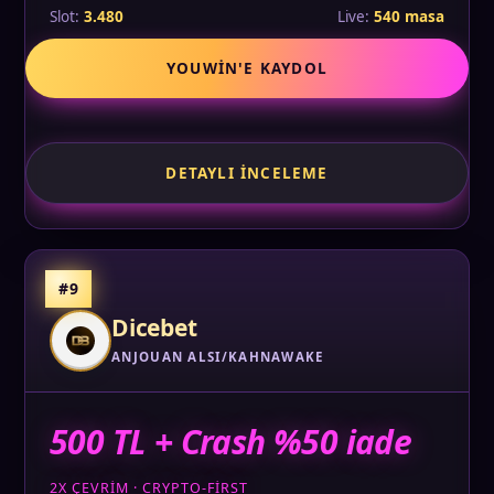
Slot:
3.480
Live:
540 masa
YOUWIN'E KAYDOL
DETAYLI İNCELEME
#9
Dicebet
ANJOUAN ALSI/KAHNAWAKE
500 TL + Crash %50 iade
2X ÇEVRIM · CRYPTO-FIRST