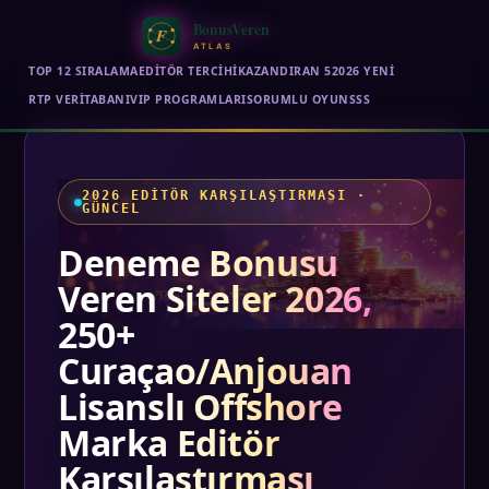
BonusVeren
F
ATLAS
TOP 12 SIRALAMA
EDITÖR TERCIHI
KAZANDIRAN 5
2026 YENİ
RTP VERITABANI
VIP PROGRAMLARI
SORUMLU OYUN
SSS
2026 EDITÖR KARŞILAŞTIRMASI ·
GÜNCEL
Deneme Bonusu
Veren Siteler 2026,
250+
Curaçao/Anjouan
Lisanslı Offshore
Marka Editör
Karşılaştırması