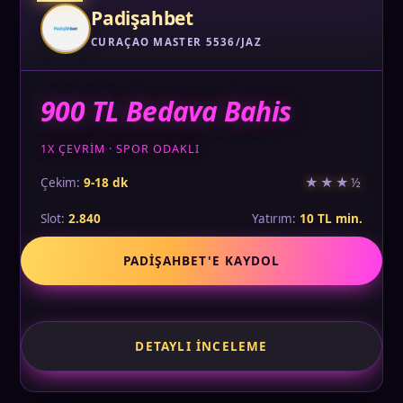
Padişahbet
CURAÇAO MASTER 5536/JAZ
900 TL Bedava Bahis
1X ÇEVRIM · SPOR ODAKLI
★★★½
Çekim:
9-18 dk
Slot:
2.840
Yatırım:
10 TL min.
PADIŞAHBET'E KAYDOL
DETAYLI İNCELEME