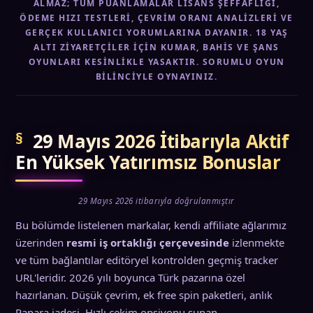
ALMAZ; TÜM PUANLAMALAR LISANS ŞEFFAFLIĞI,
ÖDEME HIZI TESTLERI, ÇEVRIM ORANI ANALIZLERI VE
GERÇEK KULLANICI YORUMLARINA DAYANIR. 18 YAŞ
ALTI ZIYARETÇILER IÇIN KUMAR, BAHIS VE ŞANS
OYUNLARI KESINLIKLE YASAKTIR. SORUMLU OYUN
BILINCIYLE OYNAYINIZ.
29 Mayıs 2026 İtibarıyla Aktif
En Yüksek Yatırımsız Bonuslar
29 Mayıs 2026 itibarıyla doğrulanmıştır
Bu bölümde listelenen markalar, kendi affiliate ağlarımız
üzerinden
resmi iş ortaklığı çerçevesinde
izlenmekte
ve tüm bağlantılar editöryel kontrolden geçmiş tracker
URL'leridir. 2026 yılı boyunca Türk pazarına özel
hazırlanan. Düşük çevrim, ek free spin paketleri, anlık
Papara iadesi. Hızlı çekim opsiyonu sunan