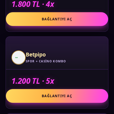
1.800 TL · 4x
BAĞLANTIYI AÇ
Betpipo
SPOR + CASINO KOMBO
1.200 TL · 5x
BAĞLANTIYI AÇ