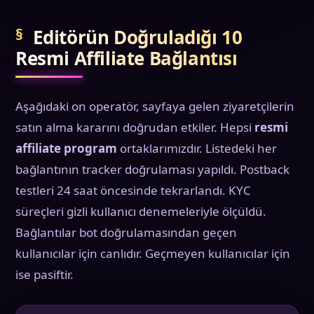
Editörün Doğruladığı 10
Resmi Affiliate Bağlantısı
Aşağıdaki on operatör, sayfaya gelen ziyaretçilerin
satın alma kararını doğrudan etkiler. Hepsi
resmi
affiliate program
ortaklarımızdır. Listedeki her
bağlantının tracker doğrulaması yapıldı. Postback
testleri 24 saat öncesinde tekrarlandı. KYC
süreçleri gizli kullanıcı denemeleriyle ölçüldü.
Bağlantılar bot doğrulamasından geçen
kullanıcılar için canlıdır. Geçmeyen kullanıcılar için
ise pasiftir.