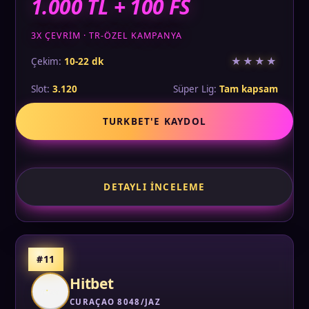
1.000 TL + 100 FS
3X ÇEVRIM · TR-ÖZEL KAMPANYA
★★★★
Çekim:
10-22 dk
Slot:
3.120
Süper Lig:
Tam kapsam
TURKBET'E KAYDOL
DETAYLI İNCELEME
#11
Hitbet
CURAÇAO 8048/JAZ