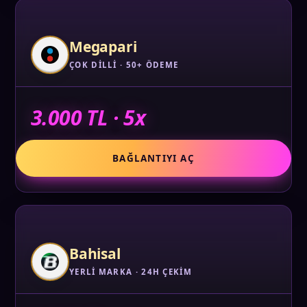
Megapari
ÇOK DILLI · 50+ ÖDEME
3.000 TL · 5x
BAĞLANTIYI AÇ
Bahisal
YERLI MARKA · 24H ÇEKIM