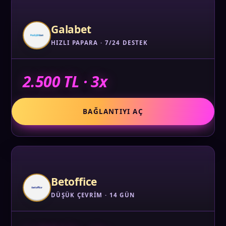
Galabet
HIZLI PAPARA · 7/24 DESTEK
2.500 TL · 3x
BAĞLANTIYI AÇ
Betoffice
DÜŞÜK ÇEVRIM · 14 GÜN