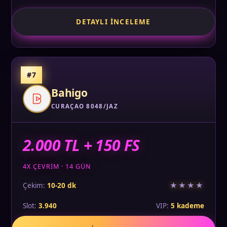
DETAYLI İNCELEME
#7
Bahigo
CURAÇAO 8048/JAZ
2.000 TL + 150 FS
4X ÇEVRIM · 14 GÜN
★★★★
Çekim:
10-20 dk
Slot:
3.940
VIP:
5 kademe