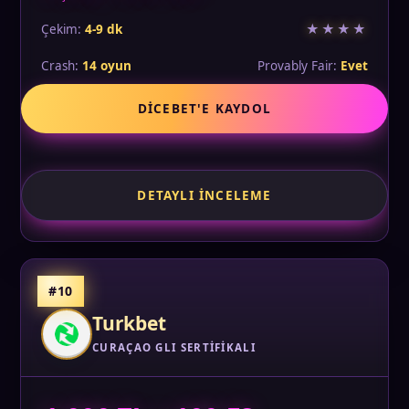
★★★★
Çekim:
4-9 dk
Crash:
14 oyun
Provably Fair:
Evet
DICEBET'E KAYDOL
DETAYLI İNCELEME
#10
Turkbet
CURAÇAO GLI SERTIFIKALI