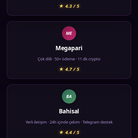
★ 4.3 / 5
Megapari
Çok dilli · 50+ ödeme · 11 dk crypto
★ 4.7 / 5
Bahisal
Yerli iletişim · 24h içinde çekim · Telegram destek
★ 4.4 / 5