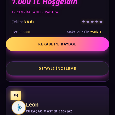
1.000 TL Hoşgeldin
1X ÇEVRIM · ANLIK PAPARA
★★★★★
Çekim:
3-8 dk
Slot:
5.500+
Maks. günlük:
250k TL
REKABET'E KAYDOL
DETAYLI İNCELEME
#4
Leon
CURAÇAO MASTER 365/JAZ