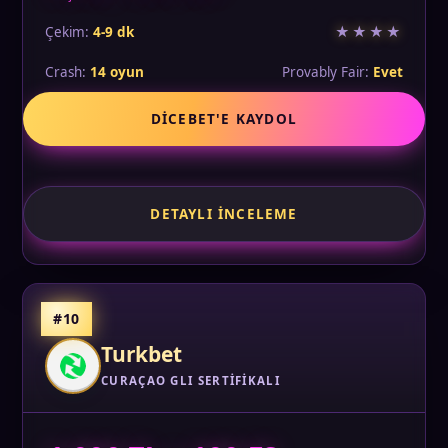
★★★★
Çekim:
4-9 dk
Crash:
14 oyun
Provably Fair:
Evet
DICEBET'E KAYDOL
DETAYLI İNCELEME
#10
Turkbet
CURAÇAO GLI SERTIFIKALI