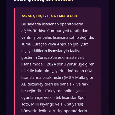
YASAL ÇERÇEVE, ÖNEMLI UYARI
Bu sayfada listelenen operatörlerin
hiçbiri
Türkiye Cumhuriyeti tarafından
verilmiş bir bahis lisansına sahip değildir.
Tümü Curaçao veya Anjouan gibi yurt
dışı yetkililerin lisanslarıyla faaliyet
gösterir (Curaçao'da eski master/alt
lisans modeli, 2024 sonu yürürlüğe giren
LOK ile kaldırılmış; yerini doğrudan CGA
lisanslarına bırakmıştır) (MGA Malta gibi
AB düzenleyicileri ise daha sıkı ve farklı
bir rejimdir). Türkiye'de online şans
oyunları için yetkili tek lisanslar Spor
Toto, Milli Piyango ve TJK (at yarışı)
bünyesindedir. Yurt dışı operatörlerin