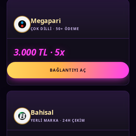
Megapari
ÇOK DILLI · 50+ ÖDEME
3.000 TL · 5x
BAĞLANTIYI AÇ
Bahisal
YERLI MARKA · 24H ÇEKIM