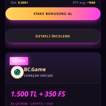
Slot:
9.000+
RTP avg:
~%96
STAKE BONUSUNU AL
DETAYLI İNCELEME
EDİTÖR
BC.Game
CURAÇAO 365/JAZ
1.500 TL + 350 FS
3X ÇEVRIM · CRYPTO + FIAT