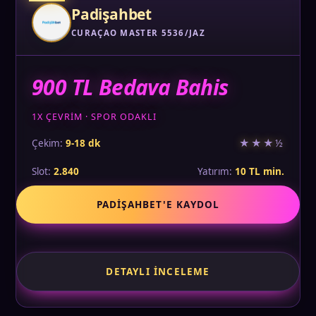
Padişahbet
CURAÇAO MASTER 5536/JAZ
900 TL Bedava Bahis
1X ÇEVRIM · SPOR ODAKLI
★★★½
Çekim:
9-18 dk
Slot:
2.840
Yatırım:
10 TL min.
PADIŞAHBET'E KAYDOL
DETAYLI İNCELEME