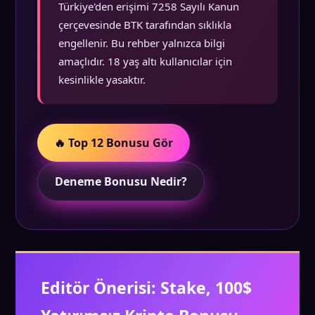
Türkiye'den erişimi 7258 Sayılı Kanun
çerçevesinde BTK tarafından sıklıkla
engellenir. Bu rehber yalnızca bilgi
amaçlıdır. 18 yaş altı kullanıcılar için
kesinlikle yasaktır.
🔥 Top 12 Bonusu Gör
Deneme Bonusu Nedir?
Editör Önerisi: Stake, 100$