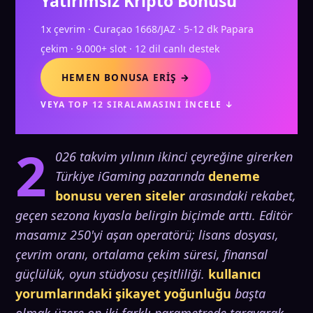
Yatırımsız Kripto Bonusu
1x çevrim · Curaçao 1668/JAZ · 5-12 dk Papara
çekim · 9.000+ slot · 12 dil canlı destek
HEMEN BONUSA ERIŞ →
VEYA TOP 12 SIRALAMASINI INCELE ↓
2
026 takvim yılının ikinci çeyreğine girerken
Türkiye iGaming pazarında
deneme
bonusu veren siteler
arasındaki rekabet,
geçen sezona kıyasla belirgin biçimde arttı. Editör
masamız 250'yi aşan operatörü; lisans dosyası,
çevrim oranı, ortalama çekim süresi, finansal
güçlülük, oyun stüdyosu çeşitliliği.
kullanıcı
yorumlarındaki şikayet yoğunluğu
başta