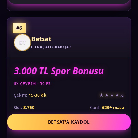
#6
Betsat
BT
CURAÇAO 8048/JAZ
3.000 TL Spor Bonusu
6X ÇEVRIM · 50 FS
★★★★½
Çekim:
15-30 dk
Slot:
3.760
Canlı:
620+ masa
BETSAT'A KAYDOL