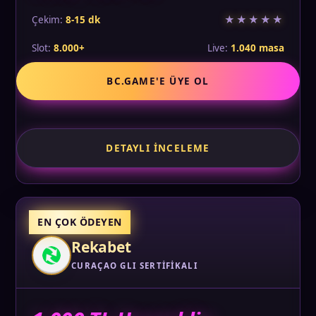
★★★★★
Çekim:
8-15 dk
Slot:
8.000+
Live:
1.040 masa
BC.GAME'E ÜYE OL
DETAYLI İNCELEME
EN ÇOK ÖDEYEN
Rekabet
CURAÇAO GLI SERTIFIKALI