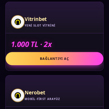
Vitrinbet
YENI SLOT VITRINI
1.000 TL · 2x
BAĞLANTIYI AÇ
Nerobet
MOBIL-FIRST ARAYÜZ