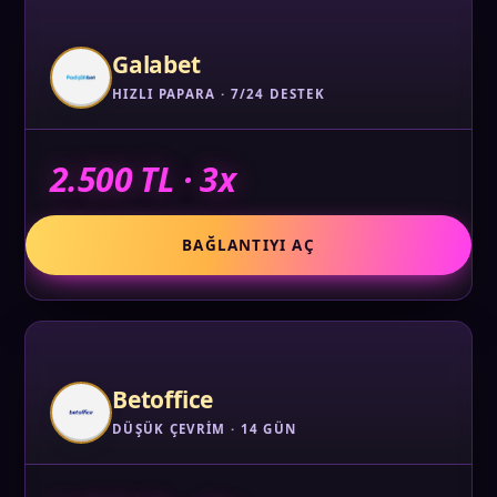
Galabet
HIZLI PAPARA · 7/24 DESTEK
2.500 TL · 3x
BAĞLANTIYI AÇ
Betoffice
DÜŞÜK ÇEVRIM · 14 GÜN