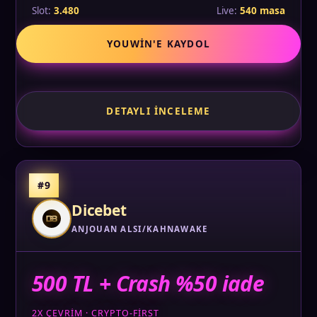
Slot:
3.480
Live:
540 masa
YOUWIN'E KAYDOL
DETAYLI İNCELEME
#9
Dicebet
ANJOUAN ALSI/KAHNAWAKE
500 TL + Crash %50 iade
2X ÇEVRIM · CRYPTO-FIRST