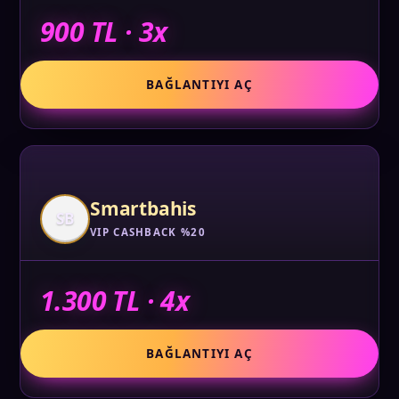
900 TL · 3x
BAĞLANTIYI AÇ
Smartbahis
SB
VIP CASHBACK %20
1.300 TL · 4x
BAĞLANTIYI AÇ