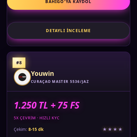
BAHIGO'YA KAYDOL
DETAYLI İNCELEME
#8
Youwin
CURAÇAO MASTER 5536/JAZ
1.250 TL + 75 FS
5X ÇEVRIM · HIZLI KYC
★★★★
Çekim:
8-15 dk