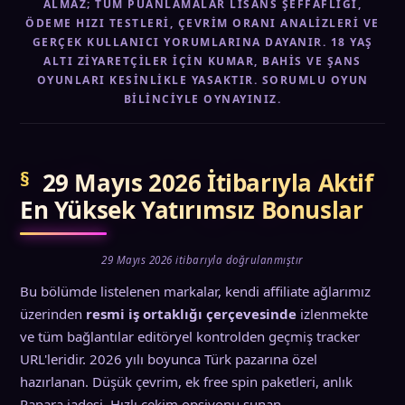
ALMAZ; TÜM PUANLAMALAR LISANS ŞEFFAFLIĞI,
ÖDEME HIZI TESTLERI, ÇEVRIM ORANI ANALIZLERI VE
GERÇEK KULLANICI YORUMLARINA DAYANIR. 18 YAŞ
ALTI ZIYARETÇILER IÇIN KUMAR, BAHIS VE ŞANS
OYUNLARI KESINLIKLE YASAKTIR. SORUMLU OYUN
BILINCIYLE OYNAYINIZ.
29 Mayıs 2026 İtibarıyla Aktif
En Yüksek Yatırımsız Bonuslar
29 Mayıs 2026 itibarıyla doğrulanmıştır
Bu bölümde listelenen markalar, kendi affiliate ağlarımız
üzerinden
resmi iş ortaklığı çerçevesinde
izlenmekte
ve tüm bağlantılar editöryel kontrolden geçmiş tracker
URL'leridir. 2026 yılı boyunca Türk pazarına özel
hazırlanan. Düşük çevrim, ek free spin paketleri, anlık
Papara iadesi. Hızlı çekim opsiyonu sunan