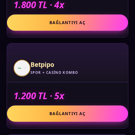
1.800 TL · 4x
BAĞLANTIYI AÇ
Betpipo
SPOR + CASINO KOMBO
1.200 TL · 5x
BAĞLANTIYI AÇ