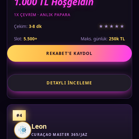
1.000 TL Hoşgeldin
1X ÇEVRIM · ANLIK PAPARA
★★★★★
Çekim:
3-8 dk
Slot:
5.500+
Maks. günlük:
250k TL
REKABET'E KAYDOL
DETAYLI İNCELEME
#4
Leon
CURAÇAO MASTER 365/JAZ