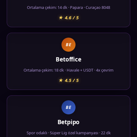
Ortalama çekim: 14 dk · Papara · Curaçao 8048
★ 4.6 / 5
Betoffice
Ortalama çekim: 18 dk · Havale + USDT · 4x çevrim
★ 4.5 / 5
Betpipo
Spor odaklı · Süper Lig özel kampanyası · 22 dk