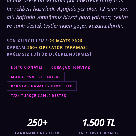
olmak üzere on iki farklı parametrede tarayarak
bu rehberi hazırladı. Aşağıda yer alan 12 isim, son
altı haftada yaptığımız bizzat para yatırma, çekim
ve canlı destek testlerinden geçen kazananlardır.
SON GÜNCELLEME:
29 MAYIS 2026
KAPSAM:
250+ OPERATÖR TARAMASI
BAĞIMSIZ EDITÖR DEĞERLENDIRMESI
EDITÖR ONAYLI
CURAÇAO 1668/JAZ
MOBIL PWA TEST EDILDI
PAPARA · HAVALE · USDT · BTC
7/24 TÜRKÇE CANLI DESTEK
250+
1.500 TL
TARANAN OPERATÖR
EN YÜKSEK BONUS