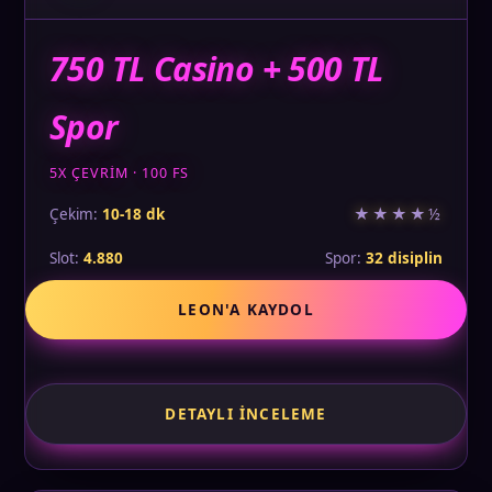
750 TL Casino + 500 TL
Spor
5X ÇEVRIM · 100 FS
★★★★½
Çekim:
10-18 dk
Slot:
4.880
Spor:
32 disiplin
LEON'A KAYDOL
DETAYLI İNCELEME