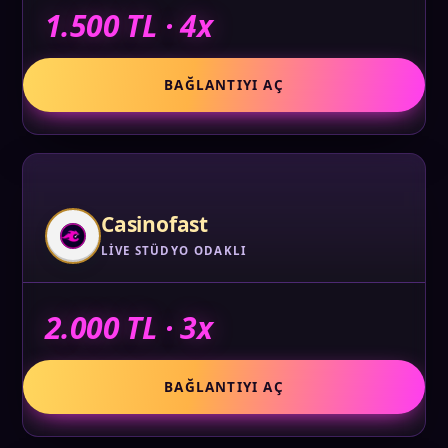
1.500 TL · 4x
BAĞLANTIYI AÇ
Casinofast
LIVE STÜDYO ODAKLI
2.000 TL · 3x
BAĞLANTIYI AÇ