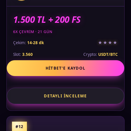
1.500 TL + 200 FS
6X ÇEVRIM · 21 GÜN
★★★★
Çekim:
14-28 dk
Slot:
3.560
Crypto:
USDT/BTC
HITBET'E KAYDOL
DETAYLI İNCELEME
#12