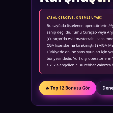
YASAL ÇERÇEVE, ÖNEMLI UYARI
Bu sayfada listelenen operatörlerin
hi
sahip değildir. Tümü Curaçao veya Anjoua
(Curaçao'da eski master/alt lisans mod
CGA lisanslarına bırakmıştır) (MGA Malt
Türkiye'de online şans oyunları için yetk
bünyesindedir. Yurt dışı operatörlerin
sıklıkla engellenir. Bu rehber yalnızca bi
🔥 Top 12 Bonusu Gör
Dene