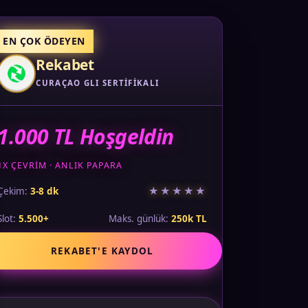
EN ÇOK ÖDEYEN
Rekabet
CURAÇAO GLI SERTIFIKALI
1.000 TL Hoşgeldin
1X ÇEVRIM · ANLIK PAPARA
★★★★★
Çekim:
3-8 dk
Slot:
5.500+
Maks. günlük:
250k TL
REKABET'E KAYDOL