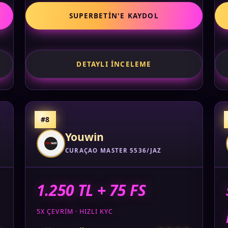
SUPERBETIN'E KAYDOL
DETAYLI İNCELEME
#8
Youwin
CURAÇAO MASTER 5536/JAZ
1.250 TL + 75 FS
5X ÇEVRIM · HIZLI KYC