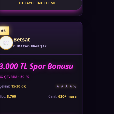
DETAYLI İNCELEME
#6
Betsat
BT
CURAÇAO 8048/JAZ
3.000 TL Spor Bonusu
6X ÇEVRIM · 50 FS
★★★★½
Çekim:
15-30 dk
Slot:
3.760
Canlı:
620+ masa