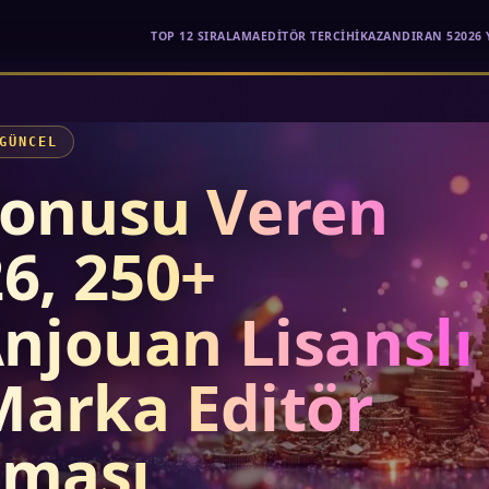
TOP 12 SIRALAMA
EDITÖR TERCIHI
KAZANDIRAN 5
2026 
GÜNCEL
onusu Veren
26, 250+
njouan Lisanslı
Marka Editör
rması