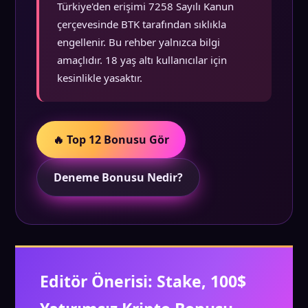
Türkiye'den erişimi 7258 Sayılı Kanun
çerçevesinde BTK tarafından sıklıkla
engellenir. Bu rehber yalnızca bilgi
amaçlıdır. 18 yaş altı kullanıcılar için
kesinlikle yasaktır.
🔥 Top 12 Bonusu Gör
Deneme Bonusu Nedir?
Editör Önerisi: Stake, 100$