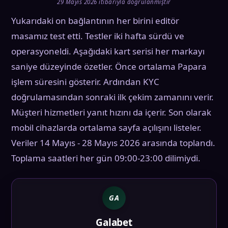
29 Mayıs 2026 itibarıyla doğrulanmıştır
Yukarıdaki on bağlantının her birini editör
masamız test etti. Testler iki hafta sürdü ve
operasyoneldi. Aşağıdaki kart serisi her markayı
saniye düzeyinde özetler. Önce ortalama Papara
işlem süresini gösterir. Ardından KYC
doğrulamasından sonraki ilk çekim zamanını verir.
Müşteri hizmetleri yanıt hızını da içerir. Son olarak
mobil cihazlarda ortalama sayfa açılışını listeler.
Veriler 14 Mayıs - 28 Mayıs 2026 arasında toplandı.
Toplama saatleri her gün 09:00-23:00 dilimiydi.
Galabet