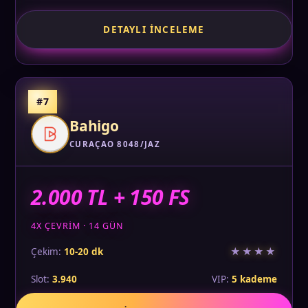
DETAYLI İNCELEME
#7
Bahigo
CURAÇAO 8048/JAZ
2.000 TL + 150 FS
4X ÇEVRIM · 14 GÜN
★★★★
Çekim:
10-20 dk
Slot:
3.940
VIP:
5 kademe