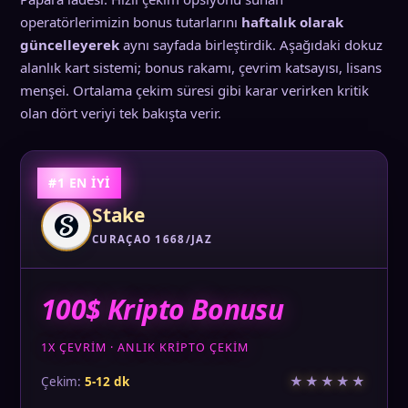
operatörlerimizin bonus tutarlarını
haftalık olarak
güncelleyerek
aynı sayfada birleştirdik. Aşağıdaki dokuz
alanlık kart sistemi; bonus rakamı, çevrim katsayısı, lisans
menşei. Ortalama çekim süresi gibi karar verirken kritik
olan dört veriyi tek bakışta verir.
#1 EN İYİ
Stake
CURAÇAO 1668/JAZ
100$ Kripto Bonusu
1X ÇEVRIM · ANLIK KRIPTO ÇEKIM
★★★★★
Çekim:
5-12 dk