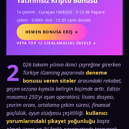
Yatırımsız Kripto Bonusu
1x çevrim · Curaçao 1668/JAZ · 5-12 dk Papara
çekim · 9.000+ slot · 12 dil canlı destek
HEMEN BONUSA ERIŞ →
VEYA TOP 12 SIRALAMASINI INCELE ↓
2
026 takvim yılının ikinci çeyreğine girerken
Türkiye iGaming pazarında
deneme
bonusu veren siteler
arasındaki rekabet,
geçen sezona kıyasla belirgin biçimde arttı. Editör
masamız 250'yi aşan operatörü; lisans dosyası,
çevrim oranı, ortalama çekim süresi, finansal
güçlülük, oyun stüdyosu çeşitliliği.
kullanıcı
yorumlarındaki şikayet yoğunluğu
başta