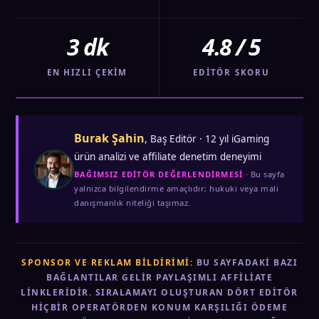
3 dk
4.8 / 5
EN HIZLI ÇEKIM
EDITÖR SKORU
Burak Şahin
, Baş Editör · 12 yıl iGaming
ürün analizi ve affiliate denetim deneyimi
BAĞIMSIZ EDITÖR DEĞERLENDIRMESI
· Bu sayfa
yalnızca bilgilendirme amaçlıdır; hukuki veya mali
danışmanlık niteliği taşımaz.
SPONSOR VE REKLAM BILDIRIMI:
BU SAYFADAKI BAZI
BAĞLANTILAR GELIR PAYLAŞIMLI AFFILIATE
LINKLERIDIR. SIRALAMAYI OLUŞTURAN DÖRT EDITÖR
HIÇBIR OPERATÖRDEN KONUM KARŞILIĞI ÖDEME