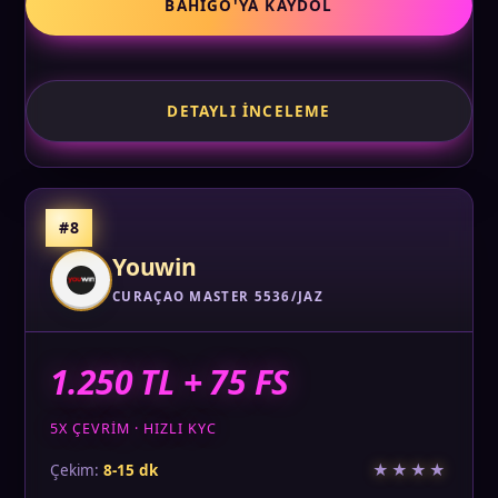
BAHIGO'YA KAYDOL
DETAYLI İNCELEME
#8
Youwin
CURAÇAO MASTER 5536/JAZ
1.250 TL + 75 FS
5X ÇEVRIM · HIZLI KYC
★★★★
Çekim:
8-15 dk