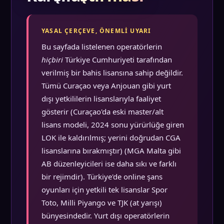
YASAL ÇERÇEVE, ÖNEMLI UYARI
Bu sayfada listelenen operatörlerin
hiçbiri
Türkiye Cumhuriyeti tarafından
verilmiş bir bahis lisansına sahip değildir.
Tümü Curaçao veya Anjouan gibi yurt
dışı yetkililerin lisanslarıyla faaliyet
gösterir (Curaçao'da eski master/alt
lisans modeli, 2024 sonu yürürlüğe giren
LOK ile kaldırılmış; yerini doğrudan CGA
lisanslarına bırakmıştır) (MGA Malta gibi
AB düzenleyicileri ise daha sıkı ve farklı
bir rejimdir). Türkiye'de online şans
oyunları için yetkili tek lisanslar Spor
Toto, Milli Piyango ve TJK (at yarışı)
bünyesindedir. Yurt dışı operatörlerin