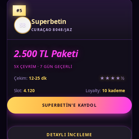
#5
Superbetin
SB
CURAÇAO 8048/JAZ
2.500 TL Paketi
5X ÇEVRIM · 7 GÜN GEÇERLI
★★★★½
Çekim:
12-25 dk
Slot:
4.120
Loyalty:
10 kademe
SUPERBETIN'E KAYDOL
DETAYLI İNCELEME