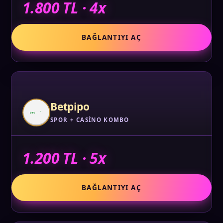
1.800 TL · 4x
BAĞLANTIYI AÇ
Betpipo
SPOR + CASINO KOMBO
1.200 TL · 5x
BAĞLANTIYI AÇ