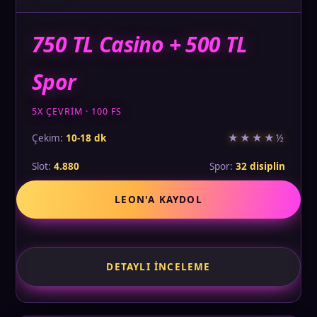
750 TL Casino + 500 TL
Spor
5X ÇEVRIM · 100 FS
★★★★½
Çekim:
10-18 dk
Slot:
4.880
Spor:
32 disiplin
LEON'A KAYDOL
DETAYLI İNCELEME