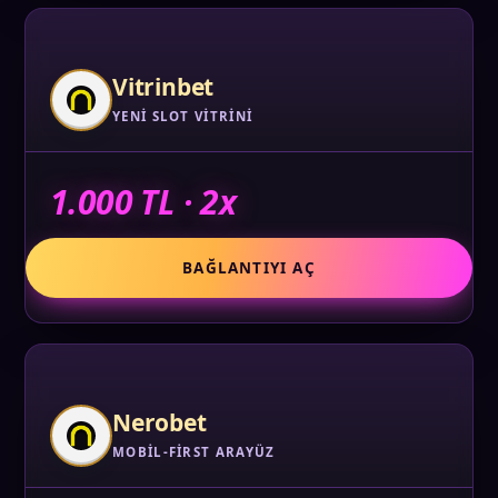
Vitrinbet
YENI SLOT VITRINI
1.000 TL · 2x
BAĞLANTIYI AÇ
Nerobet
MOBIL-FIRST ARAYÜZ