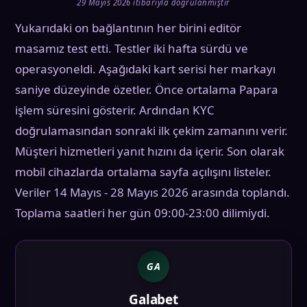
29 Mayıs 2026 itibarıyla doğrulanmıştır
Yukarıdaki on bağlantının her birini editör
masamız test etti. Testler iki hafta sürdü ve
operasyoneldi. Aşağıdaki kart serisi her markayı
saniye düzeyinde özetler. Önce ortalama Papara
işlem süresini gösterir. Ardından KYC
doğrulamasından sonraki ilk çekim zamanını verir.
Müşteri hizmetleri yanıt hızını da içerir. Son olarak
mobil cihazlarda ortalama sayfa açılışını listeler.
Veriler 14 Mayıs - 28 Mayıs 2026 arasında toplandı.
Toplama saatleri her gün 09:00-23:00 dilimiydi.
Galabet