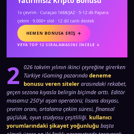
Yatırımsız Kripto Bonusu
1x çevrim · Curaçao 1668/JAZ · 5-12 dk Papara
çekim · 9.000+ slot · 12 dil canlı destek
HEMEN BONUSA ERIŞ →
VEYA TOP 12 SIRALAMASINI INCELE ↓
2
026 takvim yılının ikinci çeyreğine girerken
Türkiye iGaming pazarında
deneme
bonusu veren siteler
arasındaki rekabet,
geçen sezona kıyasla belirgin biçimde arttı. Editör
masamız 250'yi aşan operatörü; lisans dosyası,
çevrim oranı, ortalama çekim süresi, finansal
güçlülük, oyun stüdyosu çeşitliliği.
kullanıcı
yorumlarındaki şikayet yoğunluğu
başta