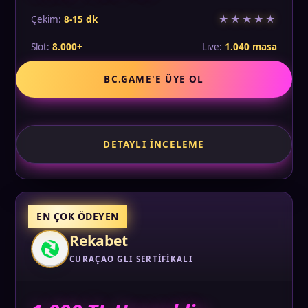
★★★★★
Çekim:
8-15 dk
Slot:
8.000+
Live:
1.040 masa
BC.GAME'E ÜYE OL
DETAYLI İNCELEME
EN ÇOK ÖDEYEN
Rekabet
CURAÇAO GLI SERTIFIKALI