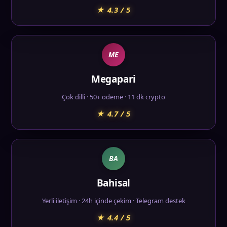
★ 4.3 / 5
Megapari
Çok dilli · 50+ ödeme · 11 dk crypto
★ 4.7 / 5
Bahisal
Yerli iletişim · 24h içinde çekim · Telegram destek
★ 4.4 / 5