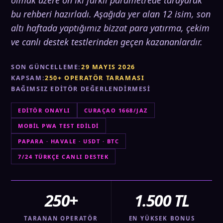
olmak üzere on iki farklı parametrede tarayarak
bu rehberi hazırladı. Aşağıda yer alan 12 isim, son
altı haftada yaptığımız bizzat para yatırma, çekim
ve canlı destek testlerinden geçen kazananlardır.
SON GÜNCELLEME:
29 MAYIS 2026
KAPSAM:
250+ OPERATÖR TARAMASI
BAĞIMSIZ EDITÖR DEĞERLENDIRMESI
EDITÖR ONAYLI
CURAÇAO 1668/JAZ
MOBIL PWA TEST EDILDI
PAPARA · HAVALE · USDT · BTC
7/24 TÜRKÇE CANLI DESTEK
250+
1.500 TL
TARANAN OPERATÖR
EN YÜKSEK BONUS