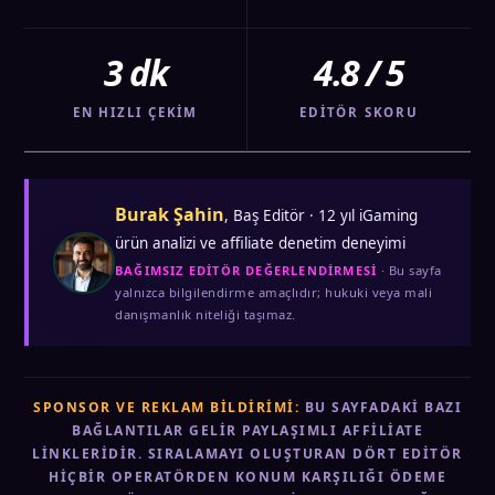
3 dk
4.8 / 5
EN HIZLI ÇEKIM
EDITÖR SKORU
Burak Şahin
, Baş Editör · 12 yıl iGaming
ürün analizi ve affiliate denetim deneyimi
BAĞIMSIZ EDITÖR DEĞERLENDIRMESI
· Bu sayfa
yalnızca bilgilendirme amaçlıdır; hukuki veya mali
danışmanlık niteliği taşımaz.
SPONSOR VE REKLAM BILDIRIMI:
BU SAYFADAKI BAZI
BAĞLANTILAR GELIR PAYLAŞIMLI AFFILIATE
LINKLERIDIR. SIRALAMAYI OLUŞTURAN DÖRT EDITÖR
HIÇBIR OPERATÖRDEN KONUM KARŞILIĞI ÖDEME