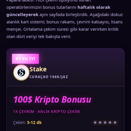
operatörlerimizin bonus tutarlarını
haftalık olarak
güncelleyerek
aynı sayfada birleştirdik. Aşağıdaki dokuz
alanlık kart sistemi; bonus rakamı, çevrim katsayısı, lisans
menşei. Ortalama çekim süresi gibi karar verirken kritik
olan dört veriyi tek bakışta verir.
#1 EN İYİ
Stake
CURAÇAO 1668/JAZ
100$ Kripto Bonusu
1X ÇEVRIM · ANLIK KRIPTO ÇEKIM
★★★★★
Çekim:
5-12 dk