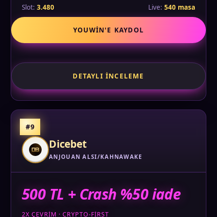
Slot:
3.480
Live:
540 masa
YOUWIN'E KAYDOL
DETAYLI İNCELEME
#9
Dicebet
ANJOUAN ALSI/KAHNAWAKE
500 TL + Crash %50 iade
2X ÇEVRIM · CRYPTO-FIRST