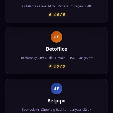
Ortalama çekim: 14 dk · Papara · Curaçao 8048
★ 4.6 / 5
Betoffice
Ortalama çekim: 18 dk · Havale + USDT · 4x çevrim
★ 4.5 / 5
Betpipo
Spor odaklı · Süper Lig özel kampanyası · 22 dk