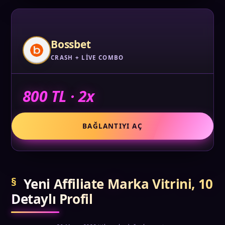
Bossbet
CRASH + LIVE COMBO
800 TL · 2x
BAĞLANTIYI AÇ
Yeni Affiliate Marka Vitrini, 10
Detaylı Profil