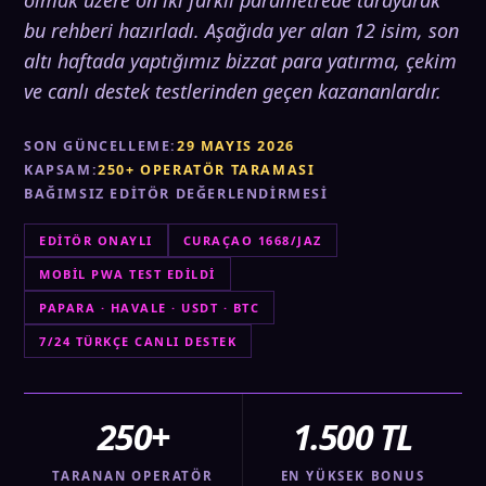
olmak üzere on iki farklı parametrede tarayarak
bu rehberi hazırladı. Aşağıda yer alan 12 isim, son
altı haftada yaptığımız bizzat para yatırma, çekim
ve canlı destek testlerinden geçen kazananlardır.
SON GÜNCELLEME:
29 MAYIS 2026
KAPSAM:
250+ OPERATÖR TARAMASI
BAĞIMSIZ EDITÖR DEĞERLENDIRMESI
EDITÖR ONAYLI
CURAÇAO 1668/JAZ
MOBIL PWA TEST EDILDI
PAPARA · HAVALE · USDT · BTC
7/24 TÜRKÇE CANLI DESTEK
250+
1.500 TL
TARANAN OPERATÖR
EN YÜKSEK BONUS