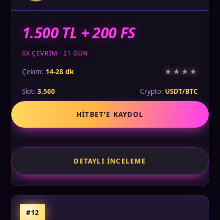
1.500 TL + 200 FS
6X ÇEVRIM · 21 GÜN
★★★★
Çekim:
14-28 dk
Slot:
3.560
Crypto:
USDT/BTC
HITBET'E KAYDOL
DETAYLI İNCELEME
#12