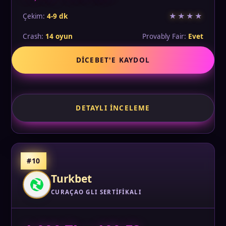
★★★★
Çekim:
4-9 dk
Crash:
14 oyun
Provably Fair:
Evet
DICEBET'E KAYDOL
DETAYLI İNCELEME
#10
Turkbet
CURAÇAO GLI SERTIFIKALI