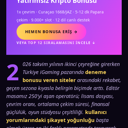
Yatırımsız Kripto Bonusu
1x çevrim · Curaçao 1668/JAZ · 5-12 dk Papara
çekim · 9.000+ slot · 12 dil canlı destek
HEMEN BONUSA ERIŞ →
VEYA TOP 12 SIRALAMASINI INCELE ↓
2
026 takvim yılının ikinci çeyreğine girerken
Türkiye iGaming pazarında
deneme
bonusu veren siteler
arasındaki rekabet,
geçen sezona kıyasla belirgin biçimde arttı. Editör
masamız 250'yi aşan operatörü; lisans dosyası,
çevrim oranı, ortalama çekim süresi, finansal
güçlülük, oyun stüdyosu çeşitliliği.
kullanıcı
yorumlarındaki şikayet yoğunluğu
başta