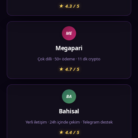
★ 4.3 / 5
Megapari
Çok dilli · 50+ ödeme · 11 dk crypto
★ 4.7 / 5
Bahisal
Yerli iletişim · 24h içinde çekim · Telegram destek
★ 4.4 / 5