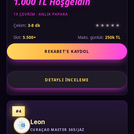
1.000 TL Hoşgeldin
1X ÇEVRIM · ANLIK PAPARA
★★★★★
Çekim:
3-8 dk
Slot:
5.500+
Maks. günlük:
250k TL
REKABET'E KAYDOL
DETAYLI İNCELEME
#4
Leon
CURAÇAO MASTER 365/JAZ