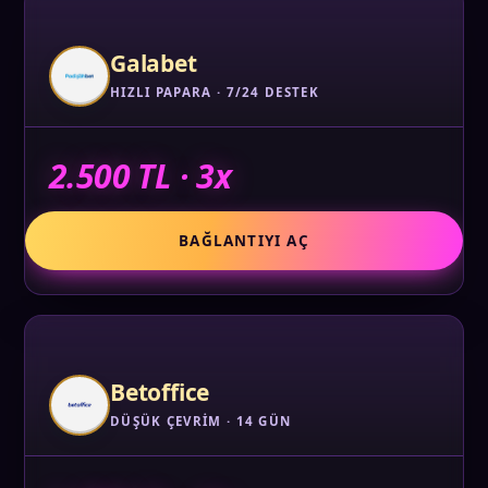
Galabet
HIZLI PAPARA · 7/24 DESTEK
2.500 TL · 3x
BAĞLANTIYI AÇ
Betoffice
DÜŞÜK ÇEVRIM · 14 GÜN