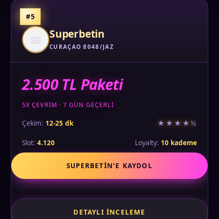
#5
Superbetin
SB
CURAÇAO 8048/JAZ
2.500 TL Paketi
5X ÇEVRIM · 7 GÜN GEÇERLI
★★★★½
Çekim:
12-25 dk
Slot:
4.120
Loyalty:
10 kademe
SUPERBETIN'E KAYDOL
DETAYLI İNCELEME