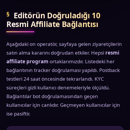
Editörün Doğruladığı 10
Resmi Affiliate Bağlantısı
Aşağıdaki on operatör, sayfaya gelen ziyaretçilerin
satın alma kararını doğrudan etkiler. Hepsi
resmi
affiliate program
ortaklarımızdır. Listedeki her
bağlantının tracker doğrulaması yapıldı. Postback
testleri 24 saat öncesinde tekrarlandı. KYC
süreçleri gizli kullanıcı denemeleriyle ölçüldü.
Bağlantılar bot doğrulamasından geçen
kullanıcılar için canlıdır. Geçmeyen kullanıcılar için
ise pasiftir.