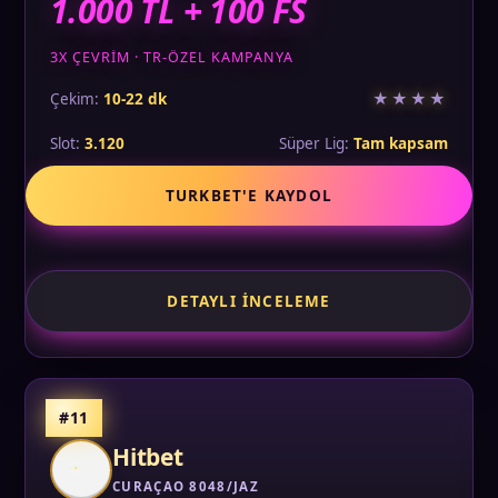
1.000 TL + 100 FS
3X ÇEVRIM · TR-ÖZEL KAMPANYA
★★★★
Çekim:
10-22 dk
Slot:
3.120
Süper Lig:
Tam kapsam
TURKBET'E KAYDOL
DETAYLI İNCELEME
#11
Hitbet
CURAÇAO 8048/JAZ