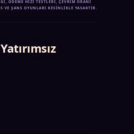
I, ÖDEME HIZI TESTLERI, ÇEVRIM ORANI
IS VE ŞANS OYUNLARI KESINLIKLE YASAKTIR.
 Yatırımsız