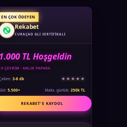
EN ÇOK ÖDEYEN
Rekabet
CURAÇAO GLI SERTIFIKALI
1.000 TL Hoşgeldin
1X ÇEVRIM · ANLIK PAPARA
★★★★★
Çekim:
3-8 dk
Slot:
5.500+
Maks. günlük:
250k TL
REKABET'E KAYDOL