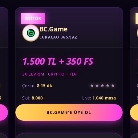
EDİTÖR
BC.Game
CURAÇAO 365/JAZ
1.500 TL + 350 FS
3X ÇEVRIM · CRYPTO + FIAT
★
★★★★★
Çekim:
8-15 dk
6
Slot:
8.000+
Live:
1.040 masa
BC.GAME'E ÜYE OL