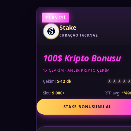
#1 EN İYİ
Stake
CURAÇAO 1668/JAZ
100$ Kripto Bonusu
1X ÇEVRIM · ANLIK KRIPTO ÇEKIM
★★★★
Çekim:
5-12 dk
Slot:
9.000+
RTP avg:
~%9
STAKE BONUSUNU AL