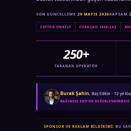
SON GÜNCELLEME:
29 MAYIS 2026
KAPSAM:
EDITÖR ONAYLI
CURAÇAO 1668/JAZ
MO
250+
TARANAN OPERATÖR
Burak Şahin
, Baş Editör · 12 yıl i
BAĞIMSIZ EDITÖR DEĞERLENDIRMESI
SPONSOR VE REKLAM BILDIRIMI:
BU SAY