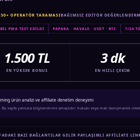
250+ OPERATÖR TARAMASI
BAĞIMSIZ EDITÖR DEĞERLENDIRM
BIL PWA TEST EDILDI
PAPARA · HAVALE · USDT · BTC
7/24 T
1.500 TL
3 dk
EN YÜKSEK BONUS
EN HIZLI ÇEKIM
Gaming ürün analizi ve affiliate denetim deneyimi
· Bu sayfa yalnızca bilgilendirme amaçlıdır; hukuki veya mali danışmanlık nitel
FADAKI BAZI BAĞLANTILAR GELIR PAYLAŞIMLI AFFILIATE LI