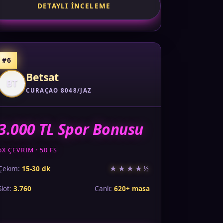
DETAYLI İNCELEME
#6
Betsat
BT
CURAÇAO 8048/JAZ
3.000 TL Spor Bonusu
6X ÇEVRIM · 50 FS
★★★★½
Çekim:
15-30 dk
Slot:
3.760
Canlı:
620+ masa