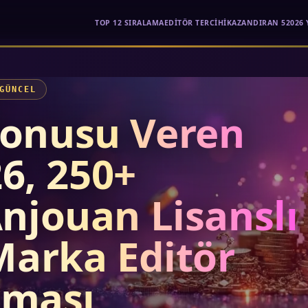
TOP 12 SIRALAMA
EDITÖR TERCIHI
KAZANDIRAN 5
2026 
GÜNCEL
onusu Veren
26, 250+
njouan Lisanslı
Marka Editör
rması