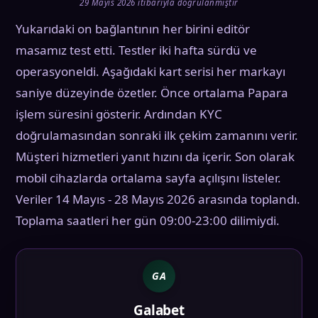
29 Mayıs 2026 itibarıyla doğrulanmıştır
Yukarıdaki on bağlantının her birini editör
masamız test etti. Testler iki hafta sürdü ve
operasyoneldi. Aşağıdaki kart serisi her markayı
saniye düzeyinde özetler. Önce ortalama Papara
işlem süresini gösterir. Ardından KYC
doğrulamasından sonraki ilk çekim zamanını verir.
Müşteri hizmetleri yanıt hızını da içerir. Son olarak
mobil cihazlarda ortalama sayfa açılışını listeler.
Veriler 14 Mayıs - 28 Mayıs 2026 arasında toplandı.
Toplama saatleri her gün 09:00-23:00 dilimiydi.
Galabet