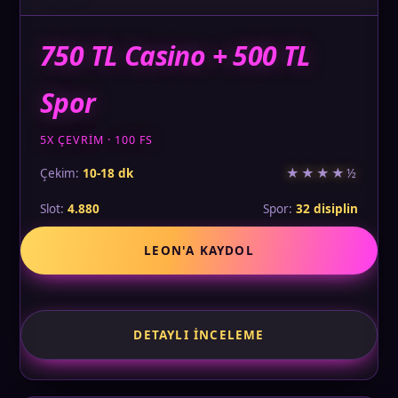
750 TL Casino + 500 TL
Spor
5X ÇEVRIM · 100 FS
★★★★½
Çekim:
10-18 dk
Slot:
4.880
Spor:
32 disiplin
LEON'A KAYDOL
DETAYLI İNCELEME