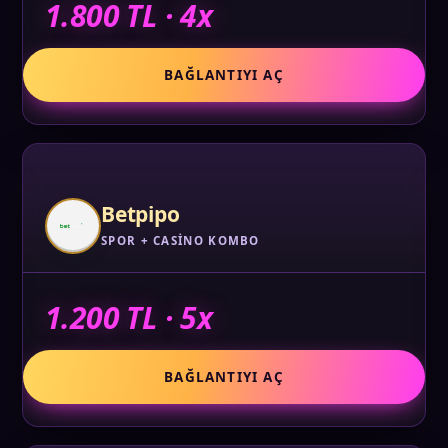
1.800 TL · 4x
BAĞLANTIYI AÇ
Betpipo
SPOR + CASINO KOMBO
1.200 TL · 5x
BAĞLANTIYI AÇ