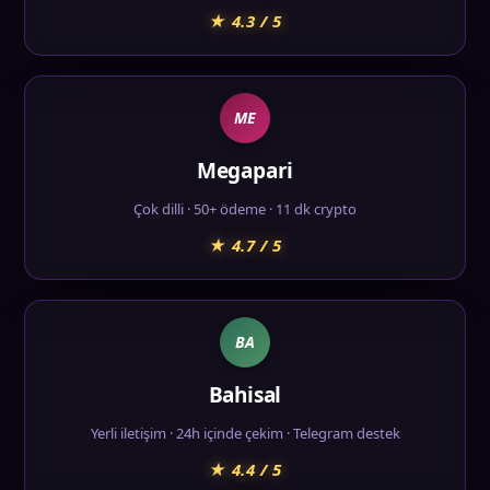
★ 4.3 / 5
Megapari
Çok dilli · 50+ ödeme · 11 dk crypto
★ 4.7 / 5
Bahisal
Yerli iletişim · 24h içinde çekim · Telegram destek
★ 4.4 / 5