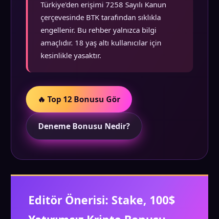
Türkiye'den erişimi 7258 Sayılı Kanun
çerçevesinde BTK tarafından sıklıkla
engellenir. Bu rehber yalnızca bilgi
amaçlıdır. 18 yaş altı kullanıcılar için
kesinlikle yasaktır.
🔥 Top 12 Bonusu Gör
Deneme Bonusu Nedir?
Editör Önerisi: Stake, 100$