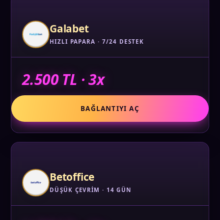
Galabet
HIZLI PAPARA · 7/24 DESTEK
2.500 TL · 3x
BAĞLANTIYI AÇ
Betoffice
DÜŞÜK ÇEVRIM · 14 GÜN