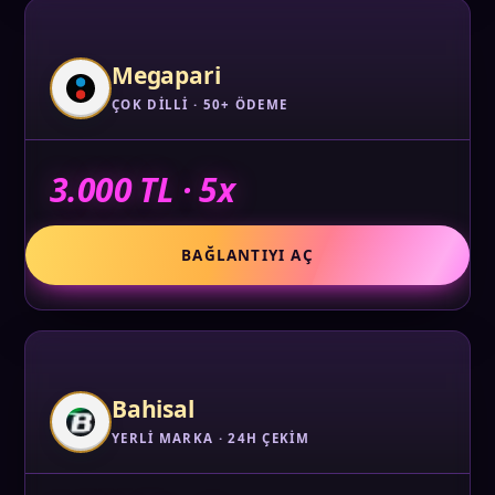
Megapari
ÇOK DILLI · 50+ ÖDEME
3.000 TL · 5x
BAĞLANTIYI AÇ
Bahisal
YERLI MARKA · 24H ÇEKIM