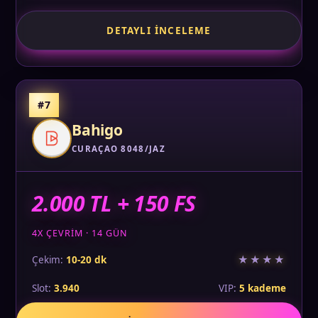
DETAYLI İNCELEME
#7
Bahigo
CURAÇAO 8048/JAZ
2.000 TL + 150 FS
4X ÇEVRIM · 14 GÜN
★★★★
Çekim:
10-20 dk
Slot:
3.940
VIP:
5 kademe