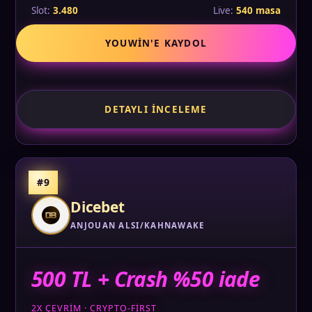
Slot:
3.480
Live:
540 masa
YOUWIN'E KAYDOL
DETAYLI İNCELEME
#9
Dicebet
ANJOUAN ALSI/KAHNAWAKE
500 TL + Crash %50 iade
2X ÇEVRIM · CRYPTO-FIRST