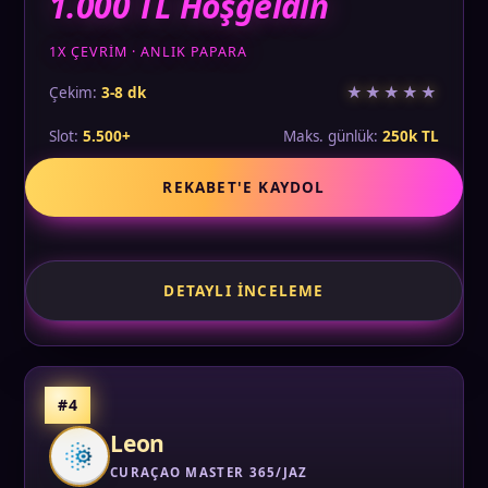
1.000 TL Hoşgeldin
1X ÇEVRIM · ANLIK PAPARA
★★★★★
Çekim:
3-8 dk
Slot:
5.500+
Maks. günlük:
250k TL
REKABET'E KAYDOL
DETAYLI İNCELEME
#4
Leon
CURAÇAO MASTER 365/JAZ