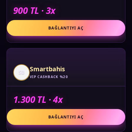
900 TL · 3x
BAĞLANTIYI AÇ
Smartbahis
SB
VIP CASHBACK %20
1.300 TL · 4x
BAĞLANTIYI AÇ