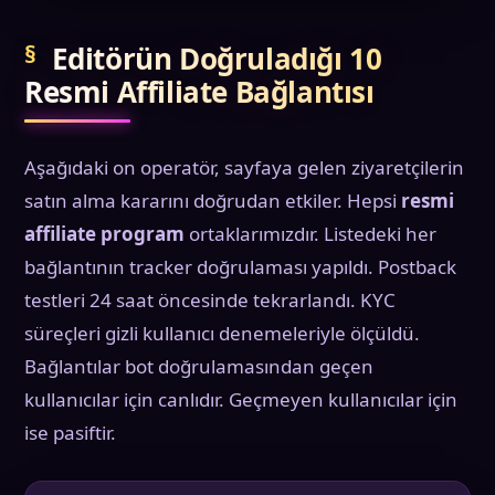
Editörün Doğruladığı 10
Resmi Affiliate Bağlantısı
Aşağıdaki on operatör, sayfaya gelen ziyaretçilerin
satın alma kararını doğrudan etkiler. Hepsi
resmi
affiliate program
ortaklarımızdır. Listedeki her
bağlantının tracker doğrulaması yapıldı. Postback
testleri 24 saat öncesinde tekrarlandı. KYC
süreçleri gizli kullanıcı denemeleriyle ölçüldü.
Bağlantılar bot doğrulamasından geçen
kullanıcılar için canlıdır. Geçmeyen kullanıcılar için
ise pasiftir.