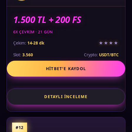
1.500 TL + 200 FS
6X ÇEVRIM · 21 GÜN
★★★★
Çekim:
14-28 dk
Slot:
3.560
Crypto:
USDT/BTC
HITBET'E KAYDOL
DETAYLI İNCELEME
#12