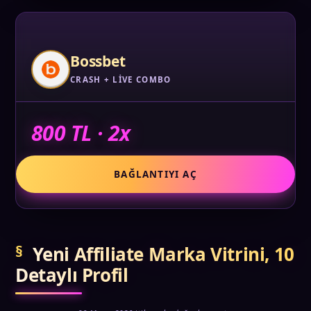
Bossbet
CRASH + LIVE COMBO
800 TL · 2x
BAĞLANTIYI AÇ
Yeni Affiliate Marka Vitrini, 10
Detaylı Profil