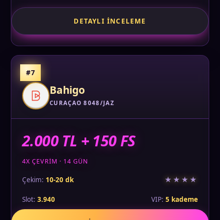
DETAYLI İNCELEME
#7
Bahigo
CURAÇAO 8048/JAZ
2.000 TL + 150 FS
4X ÇEVRIM · 14 GÜN
★★★★
Çekim:
10-20 dk
Slot:
3.940
VIP:
5 kademe