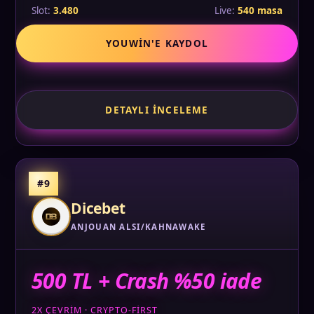
Slot:
3.480
Live:
540 masa
YOUWIN'E KAYDOL
DETAYLI İNCELEME
#9
Dicebet
ANJOUAN ALSI/KAHNAWAKE
500 TL + Crash %50 iade
2X ÇEVRIM · CRYPTO-FIRST