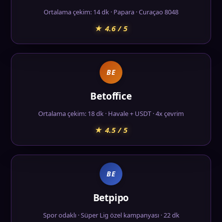
Ortalama çekim: 14 dk · Papara · Curaçao 8048
★ 4.6 / 5
Betoffice
Ortalama çekim: 18 dk · Havale + USDT · 4x çevrim
★ 4.5 / 5
Betpipo
Spor odaklı · Süper Lig özel kampanyası · 22 dk