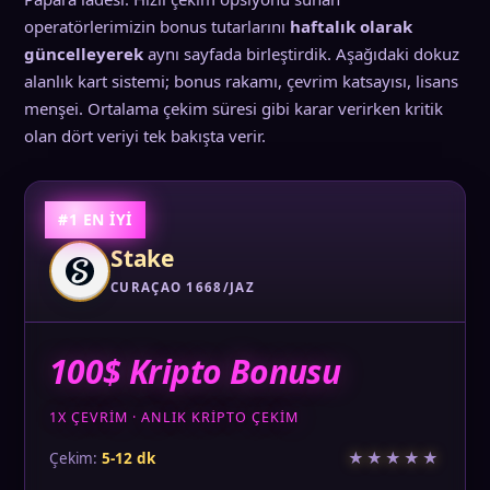
operatörlerimizin bonus tutarlarını
haftalık olarak
güncelleyerek
aynı sayfada birleştirdik. Aşağıdaki dokuz
alanlık kart sistemi; bonus rakamı, çevrim katsayısı, lisans
menşei. Ortalama çekim süresi gibi karar verirken kritik
olan dört veriyi tek bakışta verir.
#1 EN İYİ
Stake
CURAÇAO 1668/JAZ
100$ Kripto Bonusu
1X ÇEVRIM · ANLIK KRIPTO ÇEKIM
★★★★★
Çekim:
5-12 dk