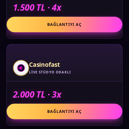
1.500 TL · 4x
BAĞLANTIYI AÇ
Casinofast
LIVE STÜDYO ODAKLI
2.000 TL · 3x
BAĞLANTIYI AÇ