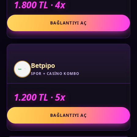
1.800 TL · 4x
BAĞLANTIYI AÇ
Betpipo
SPOR + CASINO KOMBO
1.200 TL · 5x
BAĞLANTIYI AÇ