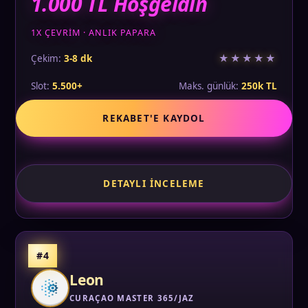
1.000 TL Hoşgeldin
1X ÇEVRIM · ANLIK PAPARA
★★★★★
Çekim:
3-8 dk
Slot:
5.500+
Maks. günlük:
250k TL
REKABET'E KAYDOL
DETAYLI İNCELEME
#4
Leon
CURAÇAO MASTER 365/JAZ