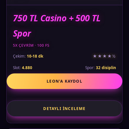
750 TL Casino + 500 TL
Spor
5X ÇEVRIM · 100 FS
★★★★½
Çekim:
10-18 dk
Slot:
4.880
Spor:
32 disiplin
LEON'A KAYDOL
DETAYLI İNCELEME