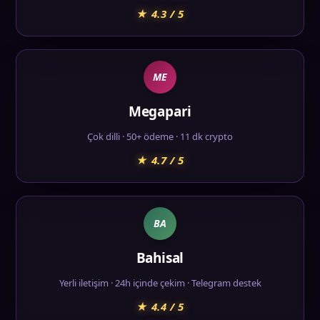
★ 4.3 / 5
Megapari
Çok dilli · 50+ ödeme · 11 dk crypto
★ 4.7 / 5
Bahisal
Yerli iletişim · 24h içinde çekim · Telegram destek
★ 4.4 / 5