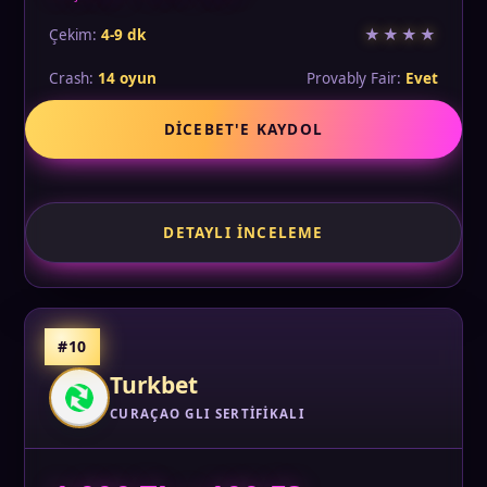
★★★★
Çekim:
4-9 dk
Crash:
14 oyun
Provably Fair:
Evet
DICEBET'E KAYDOL
DETAYLI İNCELEME
#10
Turkbet
CURAÇAO GLI SERTIFIKALI